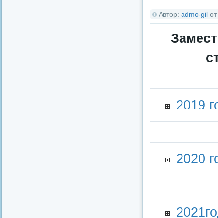
Автор:
admo-gil
о
Замест
с
2019 г
2020 г
2021го