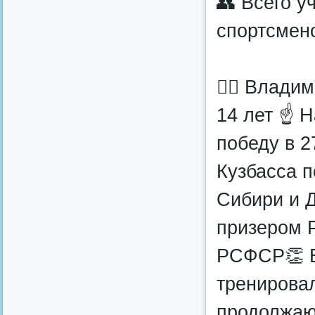
👥 Всего у
спортсмено
🤼‍♂️ Влад
14 лет ☝ Н
победу в 
Кузбасса п
Сибири и 
призером 
РСФСР👏 Б
тренировал
продолжаю