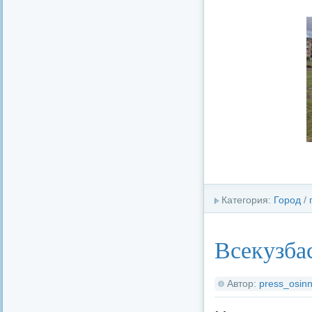
Категория:
Город
/
Всекузба
Автор:
press_osinn