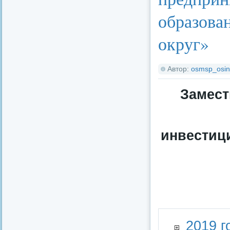
образова
округ»
Автор:
osmsp_osin
Замест
инвестиц
2019 г