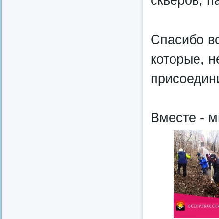
скверов, п
Спасибо в
которые, н
присоедини
Вместе - м