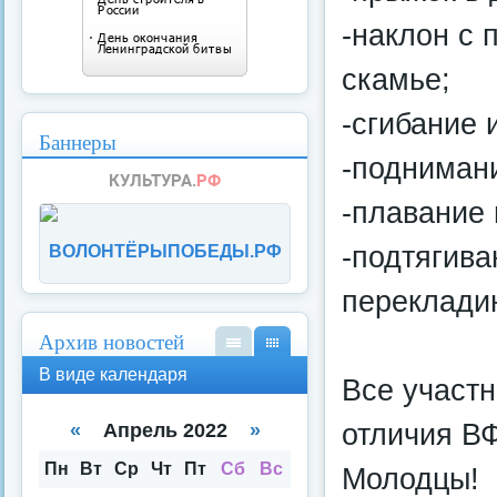
-наклон с 
скамье;
-сгибание 
Баннеры
-подниман
-плавание 
-подтягива
ВОЛОНТЁРЫПОБЕДЫ.РФ
переклади
Архив новостей
В
В
В виде календаря
Все участн
вид
вид
е
е
спи
кал
отличия В
«
Апрель 2022
»
ска
енд
аря
Пн
Вт
Ср
Чт
Пт
Сб
Вс
Молодцы!