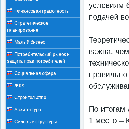
условиям 
Финансовая грамотность
подачей во
Стратегическое
планирование
Теоретиче
Малый бизнес
важна, чем
Потребительский рынок и
техническо
защита прав потребителей
правильно 
Социальная сфера
обслужива
ЖКХ
Строительство
По итогам
Архитектура
1 место – 
Силовые структуры