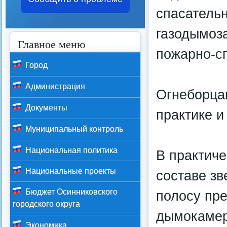
спасатель
газодымоз
Главное меню
пожарно-сп
Город
Администрация
Огнеборца
Документы
практике и
Муниципальный контроль
Национальная политика
В практиче
Национальные проекты
составе з
Бюджет Осинниковского
полосу пре
городского округа
дымокамер
Экономика