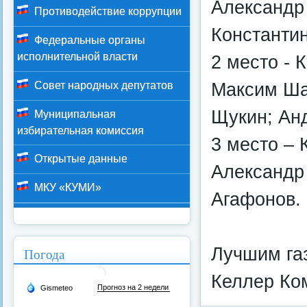
Александр 
Противодействие коррупции
Константин
Федеральные органы
исполнительной власти
2 место - 
Максим Ша
Совет народных депутатов
Щукин; Ан
Муниципальная
избирательная комиссия
3 место – 
Открытые данные
Александр
МКУ «КУМИ»
Агафонов.
Лучшим га
Погода
Келлер Ко