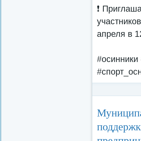
❗ Приглаш
участников
апреля в 1
#осинники
#спорт_осн
Категория:
Социал
Муниципа
поддержк
предприн