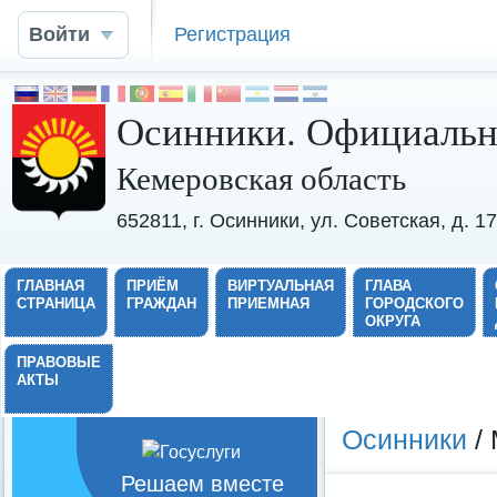
Войти
Регистрация
Осинники. Официальн
Кемеровская область
652811, г. Осинники, ул. Советская, д. 
ГЛАВНАЯ
ПРИЁМ
ВИРТУАЛЬНАЯ
ГЛАВА
СТРАНИЦА
ГРАЖДАН
ПРИЕМНАЯ
ГОРОДСКОГО
ОКРУГА
ПРАВОВЫЕ
АКТЫ
Осинники
/ 
Решаем вместе