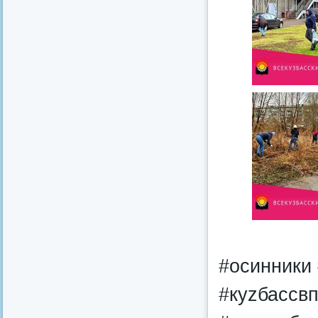
#осинники
#куzбассвп