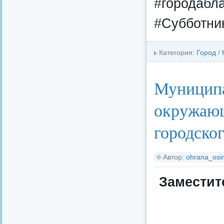
#городабл
#Субботни
Категория:
Город
/
Муниципа
окружающ
городског
Автор:
ohrana_osin
Заместит