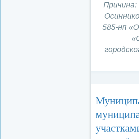
Причина:
Осиннико
585-нп «
«
городско
Категория:
Стратег
Муниципа
муниципа
участкам