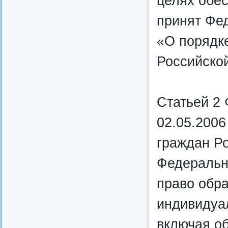
целях обе
принят Фе
«О порядк
Российско
Статьей 2 
02.05.200
граждан Р
Федеральн
право обра
индивидуа
включая о