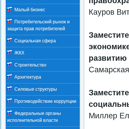
правоохр
Малый бизнес
Кауров Вит
Потребительский рынок и
защита прав потребителей
Заместите
Социальная сфера
экономике
ЖКХ
развитию 
Строительство
Самарская
Архитектура
Силовые структуры
Заместите
Противодействие коррупции
социальн
Федеральные органы
Миллер Ел
исполнительной власти