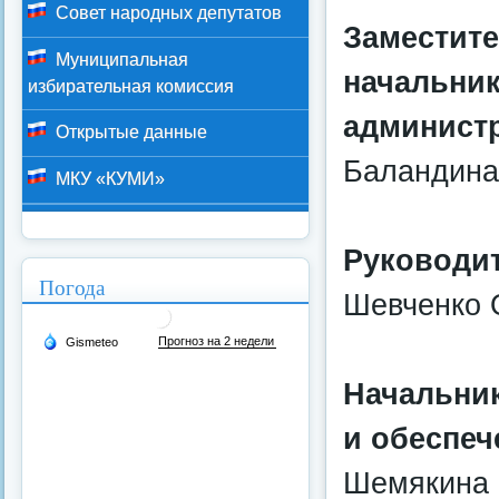
Совет народных депутатов
Заместите
Муниципальная
начальни
избирательная комиссия
админист
Открытые данные
Баландина
МКУ «КУМИ»
Руководи
Погода
Шевченко 
Начальник
и обеспеч
Шемякина 