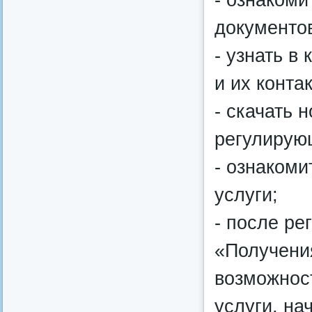
документов
- узнать в
и их конта
- скачать 
регулирующ
- ознакоми
услуги;
- после ре
«Получения
возможнос
услуги, на