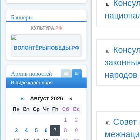
Консул
национа
Баннеры
Консул
ВОЛОНТЁРЫПОБЕДЫ.РФ
законны
Архив новостей
народов
В
В
В виде календаря
вид
вид
е
е
спи
кал
«
Август 2026 »
ска
енд
аря
Пн
Вт
Ср
Чт
Пт
Сб
Вс
Совет
1
2
3
4
5
6
7
8
9
межнаци