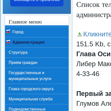
Список те
администр
Главное меню
Город
Кликнит
151.5 Kb, 
Администрация
Глава Оси
Структура
Либер Мак
Приём граждан
4-33-46
Государственные и
муниципальные услуги
Глава городского округа
Первый за
Муниципальная служба
Глумов Ал
Подведомственные