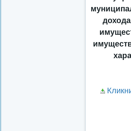
муниципа
дохода
имущест
имуществ
хара
Кликн