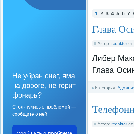
1
2
3
4
5
6
7
Глава Ос
Автор:
redaktor
от
Либер Мак
Глава Осин
Не убран снег, яма
на дороге, не горит
Категория:
Админи
фонарь?
Телефонн
Столкнулись с проблемой —
сообщите о ней!
Автор:
redaktor
от
Сообщить о проблеме