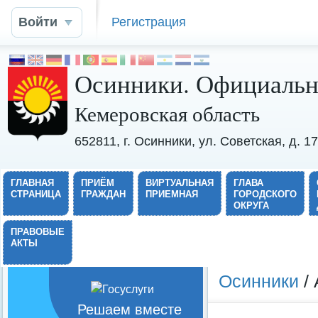
Войти
Регистрация
Осинники. Официальн
Кемеровская область
652811, г. Осинники, ул. Советская, д. 
ГЛАВНАЯ
ПРИЁМ
ВИРТУАЛЬНАЯ
ГЛАВА
СТРАНИЦА
ГРАЖДАН
ПРИЕМНАЯ
ГОРОДСКОГО
ОКРУГА
ПРАВОВЫЕ
АКТЫ
Осинники
/
Решаем вместе