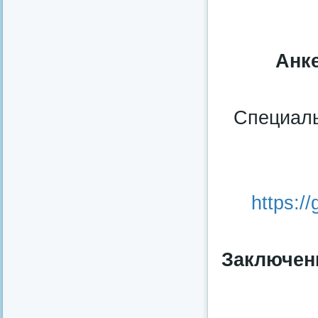
Анк
Специаль
https:/
Заключен