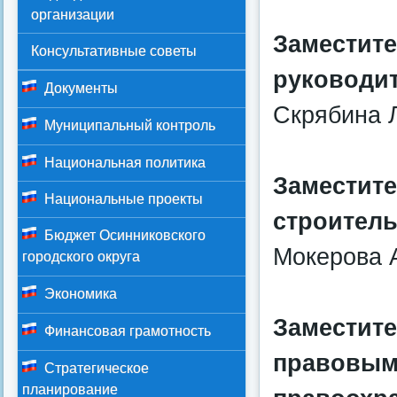
организации
Заместите
Консультативные советы
руководит
Документы
Скрябина 
Муниципальный контроль
Национальная политика
Заместите
Национальные проекты
строитель
Бюджет Осинниковского
Мокерова 
городского округа
Экономика
Заместите
Финансовая грамотность
правовым 
Стратегическое
планирование