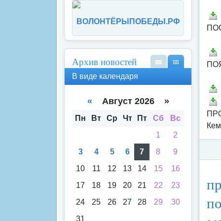
ВОЛОНТЁРЫПОБЕДЫ.РФ
ПО
Архив новостей
ПО
В
В
В виде календаря
вид
вид
е
е
спи
кал
«
Август 2026 »
ска
енд
ПРО
аря
Пн
Вт
Ср
Чт
Пт
Сб
Вс
Кем
1
2
3
4
5
6
7
8
9
10
11
12
13
14
15
16
Ка
пр
17
18
19
20
21
22
23
по
24
25
26
27
28
29
30
31