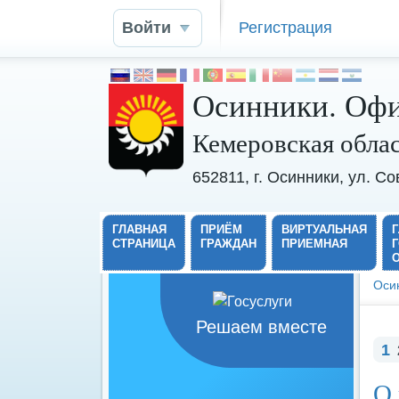
Войти
Регистрация
Осинники. Офи
Кемеровская обла
652811, г. Осинники, ул. С
ГЛАВНАЯ
ПРИЁМ
ВИРТУАЛЬНАЯ
СТРАНИЦА
ГРАЖДАН
ПРИЕМНАЯ
Оси
Решаем вместе
1
О 