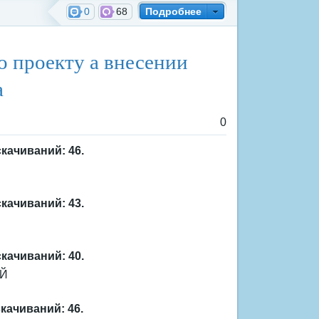
0
68
Подробнее
ждения
 проекту а внесении
а
0
скачиваний: 46.
скачиваний: 43.
скачиваний: 40.
ИЙ
качиваний: 46.