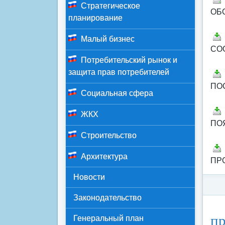
Стратегическое
ОБ
планирование
Малый бизнес
СО
Потребительский рынок и
защита прав потребителей
ПО
Социальная сфера
ЖКХ
ПО
Строительство
Архитектура
ПР
Новости
Законодательство
Ка
пр
Генеральный план