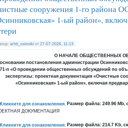
д
ед
рх
истные сооружения 1-го района 
синниковская» 1-ый район», включ
тери
втор:
arhit_osinniki
от
27-07-2026, 11:13
О НАЧАЛЕ ОБЩЕСТВЕННЫХ О
 основании постановления администрации Осинниковско
71-п «О проведении общественных обсуждений по объ
экспертизы: проектная документация «Очистные со
«Осинниковская» 1-ый район», включая предв
Кликните для ознакомления.
Размер файла: 249.96 Mb, 
ОЕКТНАЯ ДОКУМЕНТАЦИЯ
Кликните для ознакомления.
Размер файла: 214.7 Kb, ск