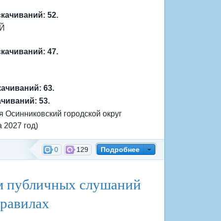
скачиваний: 52.
Й
скачиваний: 47.
качиваний: 63.
ачиваний: 53.
Осинниковский городской округ
 2027 год)
0
129
Подробнее
ждения
ам публичных слушаний
Правилах