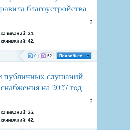
равила благоустройства
0
скачиваний: 34.
скачиваний: 42.
0
52
Подробнее
ждения
ам публичных слушаний
снабжения на 2027 год
0
скачиваний: 36.
скачиваний: 42.