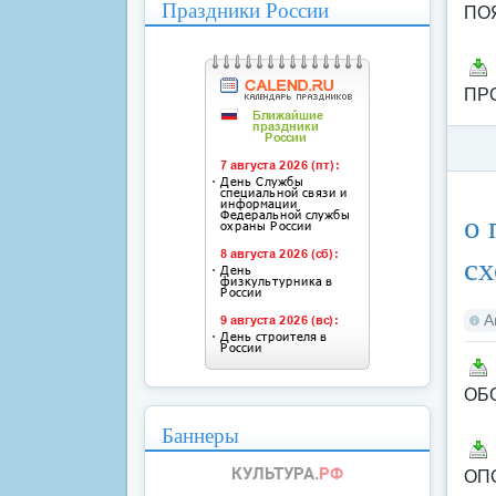
Праздники России
ПО
ПР
Ка
о 
сх
А
ОБ
Баннеры
ОП