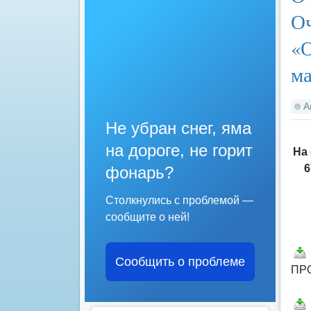
Оч
«О
ма
А
Не убран снег, яма
на дороге, не горит
На
6
фонарь?
Столкнулись с проблемой —
сообщите о ней!
Сообщить о проблеме
ПР