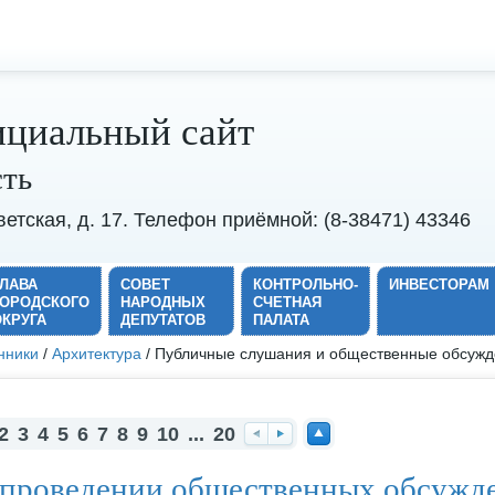
циальный сайт
сть
оветская, д. 17. Телефон приёмной: (8-38471) 43346
ГЛАВА
СОВЕТ
КОНТРОЛЬНО-
ИНВЕСТОРАМ
ГОРОДСКОГО
НАРОДНЫХ
СЧЕТНАЯ
ОКРУГА
ДЕПУТАТОВ
ПАЛАТА
нники
/
Архитектура
/ Публичные слушания и общественные обсуж
2
3
4
5
6
7
8
9
10
...
20
На
Вп
На
проведении общественных обсужде
за
ер
ве