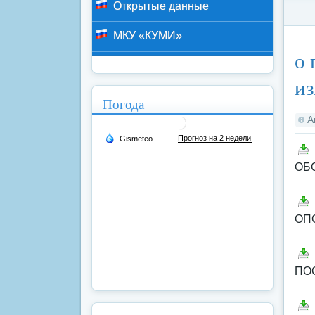
Открытые данные
МКУ «КУМИ»
Ка
о 
из
Погода
А
ОБ
ОП
ПО