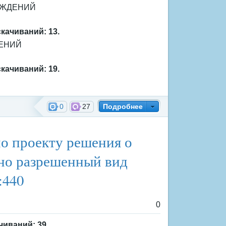
УЖДЕНИЙ
скачиваний: 13.
ЕНИЙ
скачиваний: 19.
0
27
Подробнее
ждения
о проекту решения о
вно разрешенный вид
:440
0
чиваний: 39.