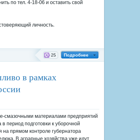
ть по тел. 4-18-06 и оставить свой
остоверяющий личность.
25
Подробнее
пливо в рамках
оссии
че-смазочными материалами предприятий
а в период подготовки к уборочной
я на прямом контроле губернатора
дюка. В аграрные хозяйства уже идут