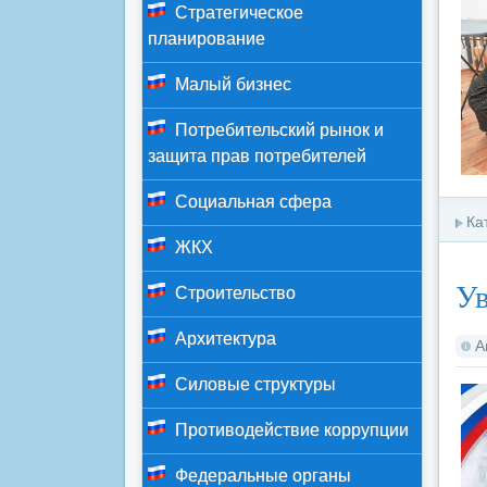
Стратегическое
планирование
Малый бизнес
Потребительский рынок и
защита прав потребителей
Социальная сфера
Ка
ЖКХ
У
Строительство
Архитектура
А
Силовые структуры
Противодействие коррупции
Федеральные органы