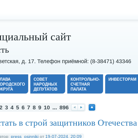
циальный сайт
сть
оветская, д. 17. Телефон приёмной: (8-38471) 43346
ГЛАВА
СОВЕТ
КОНТРОЛЬНО-
ИНВЕСТОРАМ
ГОРОДСКОГО
НАРОДНЫХ
СЧЕТНАЯ
ОКРУГА
ДЕПУТАТОВ
ПАЛАТА
2
3
4
5
6
7
8
9
10
...
896
На
Вп
На
тать в строй защитников Отечества
за
ер
ве
д
ед
рх
втор:
press_osinniki
от
19-07-2024, 20:09