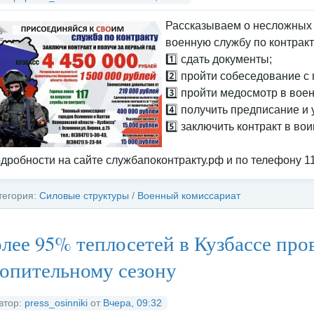
Рассказываем о несложных 
военную службу по контракт
1️⃣ сдать документы;
2️⃣ пройти собеседование с 
3️⃣ пройти медосмотр в вое
4️⃣ получить предписание и 
5️⃣ заключить контракт в вои
Подробности на сайте службапоконтракту.рф и по телефону 1
тегория:
Силовые структуры
/
Военный комиссариат
лее 95% теплосетей в Кузбассе про
опительному сезону
втор:
press_osinniki
от
Вчера, 09:32