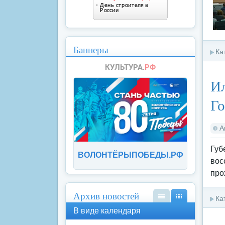
Баннеры
Ка
Ил
Го
А
Губ
ВОЛОНТЁРЫПОБЕДЫ.РФ
вос
про
Архив новостей
Ка
В
В
В виде календаря
вид
вид
е
е