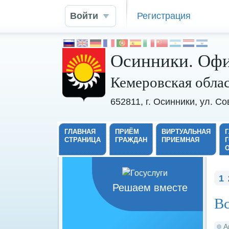
Войти
Регистрация
Осинники. Офи
Кемеровская обла
652811, г. Осинники, ул. С
ГЛАВНАЯ
ПРИЁМ
ВИРТУАЛЬНАЯ
СТРАНИЦА
ГРАЖДАН
ПРИЕМНАЯ
1
Решаем вместе
Вс
А