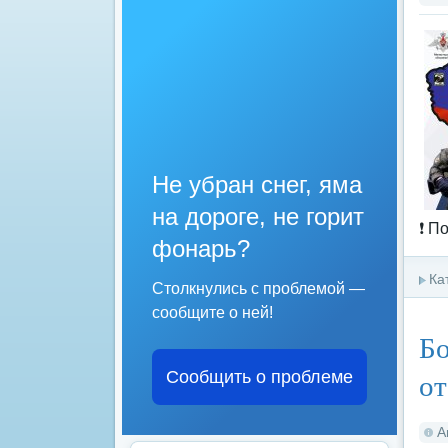
Не убран снег, яма
на дороге, не горит
❗️ 
фонарь?
Ка
Столкнулись с проблемой —
сообщите о ней!
Бо
от
Сообщить о проблеме
А