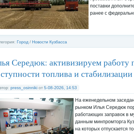
поставки дополнит
ранее с федеральн
тегория:
Город
/
Новости Кузбасса
ья Середюк: активизируем работу 
ступности топлива и стабилизации
втор:
press_osinniki
от
5-08-2026, 14:53
На еженедельном заседан
рынком Илья Середюк пор
работающих заправок в м
данным минпромторга Куз
на которых отпускается то