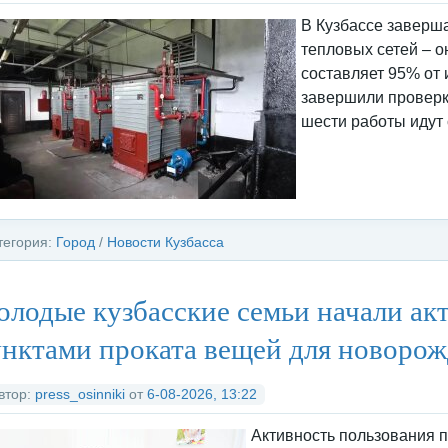
В Кузбассе заверш
тепловых сетей – о
составляет 95% от
завершили проверк
шести работы идут 
тегория:
Город
/
Новости Кузбасса
лодые кузбасские семьи начали ак
нктами проката вещей для новоро
втор:
press_osinniki
от
6-08-2026, 13:22
Активность пользования 