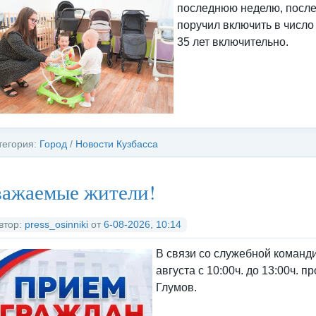
последнюю неделю, после
поручил включить в число
35 лет включительно.
тегория:
Город
/
Новости Кузбасса
важаемые жители!
втор:
press_osinniki
от
6-08-2026, 10:14
В связи со служебной команд
августа с 10:00ч. до 13:00ч. 
Глумов.