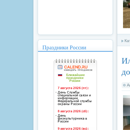
Ка
Праздники России
Ил
до
А