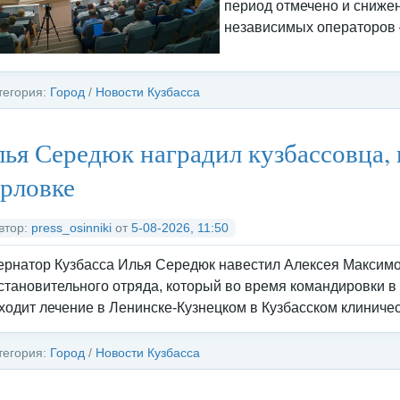
период отмечено и сниже
независимых операторов 
тегория:
Город
/
Новости Кузбасса
ья Середюк наградил кузбассовца, 
рловке
втор:
press_osinniki
от
5-08-2026, 11:50
ернатор Кузбасса Илья Середюк навестил Алексея Максимо
становительного отряда, который во время командировки в
ходит лечение в Ленинске-Кузнецком в Кузбасском клиниче
тегория:
Город
/
Новости Кузбасса