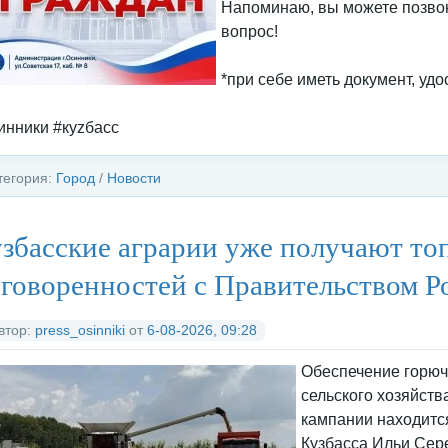
Напоминаю, вы можете позвони
вопрос!
*при себе иметь документ, уд
инники #куzбасс
тегория:
Город
/
Новости
збасские аграрии уже получают то
говоренностей с Правительством Р
втор:
press_osinniki
от
6-08-2026, 09:28
Обеспечение горю
сельского хозяйств
кампании находитс
Кузбасса Ильи Сере