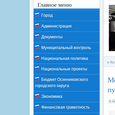
Главное меню
Город
Администрация
Документы
Муниципальный контроль
Национальная политика
Ка
Национальные проекты
Мо
Бюджет Осинниковского
городского округа
пу
Экономика
А
Финансовая грамотность