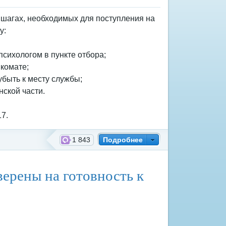
шагах, необходимых для поступления на
у:
психологом в пункте отбора;
нкомате;
убыть к месту службы;
нской части.
17.
1 843
Подробнее
верены на готовность к