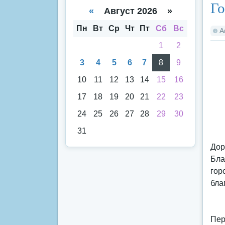
Го
спи
кал
«
Август 2026 »
ска
енд
аря
Пн
Вт
Ср
Чт
Пт
Сб
Вс
А
1
2
3
4
5
6
7
8
9
10
11
12
13
14
15
16
17
18
19
20
21
22
23
24
25
26
27
28
29
30
31
Дор
Бла
гор
бла
Пер