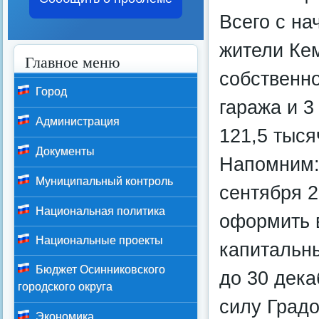
Всего с на
жители Ке
Главное меню
собственно
Город
гаража и 
Администрация
121,5 тыся
Документы
Напомним:
Муниципальный контроль
сентября 2
Национальная политика
оформить 
Национальные проекты
капитальн
Бюджет Осинниковского
до 30 дека
городского округа
силу Градо
Экономика