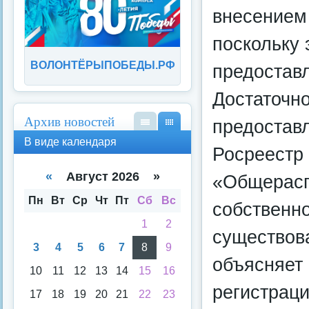
внесением
поскольку 
ВОЛОНТЁРЫПОБЕДЫ.РФ
предостав
Достаточн
Архив новостей
предоставл
В
В
В виде календаря
вид
вид
Росреестр
е
е
спи
кал
«
Август 2026 »
«Общерасп
ска
енд
аря
Пн
Вт
Ср
Чт
Пт
Сб
Вс
собственно
1
2
существова
3
4
5
6
7
8
9
объясняет
10
11
12
13
14
15
16
регистрац
17
18
19
20
21
22
23