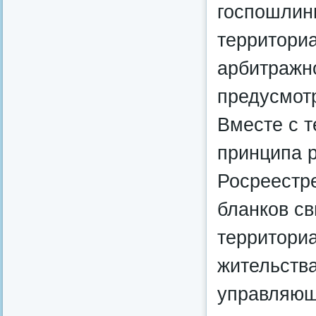
госпошлины
территориа
арбитражно
предусмот
Вместе с т
принципа 
Росреестре
бланков св
территори
жительств
управляющ