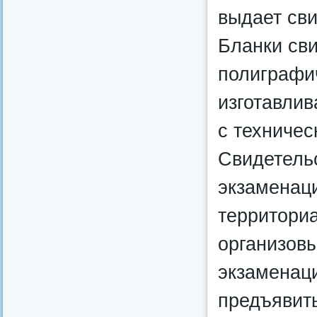
выдает сви
Бланки св
полиграфи
изготавлив
с техниче
Свидетель
экзаменац
территориа
организов
экзаменац
предъявить