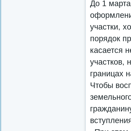
До 1 март
оформлени
участки, х
порядок пр
касается н
участков, 
границах н
Чтобы вос
земельного
гражданину
вступления