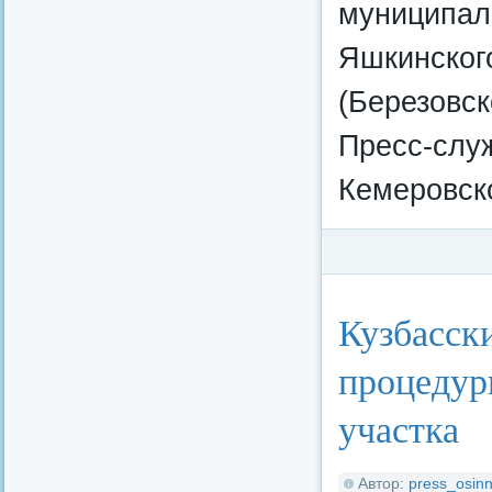
муниципаль
Яшкинского
(Березовск
Пресс-слу
Кемеровско
Категория:
Федерал
Кузбасски
процедур
участка
Автор:
press_osinn