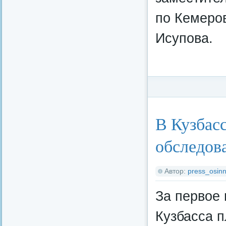
по Кемеро
Исупова.
Категория:
Федерал
В Кузбасс
обследов
Автор:
press_osinn
За первое 
Кузбасса 