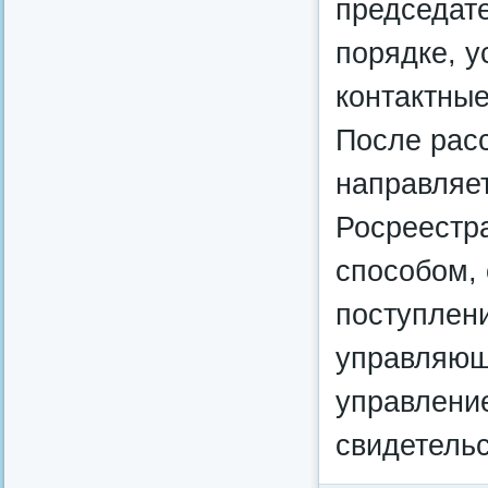
председат
порядке, у
контактные
После рас
направляе
Росреестра
способом,
поступлен
управляющ
управление
свидетельс