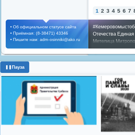
1
2
3
4
5
6
7
#Кемеровомыстоб
•
Об официальном статусе сайта
•
Приёмная: (8-38471) 43346
Отечества
Единая
•
Пишите нам: adm-osinniki@ako.ru
Метелица
Митропо
Днем ЖКХ
Полож
Противопожарная 
день города
ипоте
Пауза
❚❚
поздравления с 8 
цифровое телеви
Показать все теги