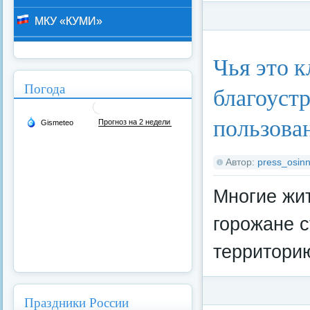
МКУ «КУМИ»
Категория:
Федерал
Чья это к
Погода
благоуст
пользован
Автор:
press_osinn
Многие жи
горожане 
территорию
Праздники России