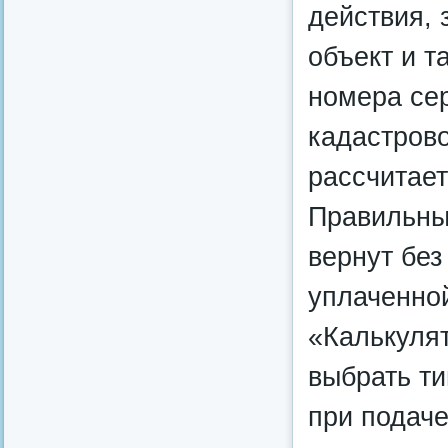
действия, 
объект и т
номера сер
кадастрово
рассчитае
Правильный
вернут без
уплаченной
«Калькуля
выбрать ти
при подаче