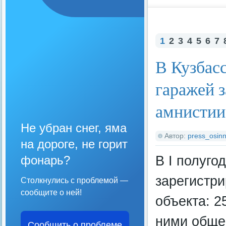
1
2
3
4
5
6
7
В Кузбас
гаражей з
амнистии
Не убран снег, яма
Автор:
press_osinn
на дороге, не горит
В I полуго
фонарь?
зарегистр
Столкнулись с проблемой —
сообщите о ней!
объекта: 2
ними обще
Сообщить о проблеме