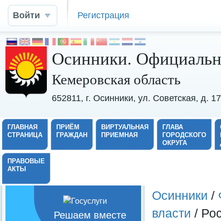
Войти
Регистрация
Осинники. Официальн
Кемеровская область
652811, г. Осинники, ул. Советская, д. 
ГЛАВНАЯ
ПРИЁМ
ВИРТУАЛЬНАЯ
ГЛАВА
СТРАНИЦА
ГРАЖДАН
ПРИЕМНАЯ
ГОРОДСКОГО
ОКРУГА
ПРАВОВЫЕ
АКТЫ
Осинники
/
власти
/ Ро
Решаем вместе