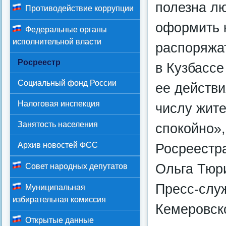
полезна л
Противодействие коррупции
оформить 
Федеральные органы
исполнительной власти
распоряжа
Росреестр
в Кузбассе
Социальный фонд России
ее действи
Налоговая инспекция
числу жите
Занятость населения
спокойно»,
Архив новостей ФСС
Росреестра
Ольга Тюр
Совет народных депутатов
Пресс-слу
Муниципальная
избирательная комиссия
Кемеровско
Открытые данные