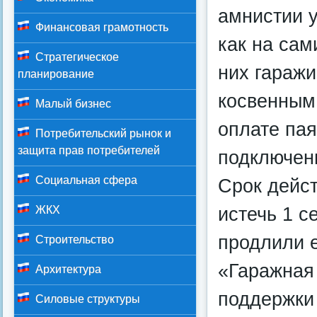
амнистии 
Финансовая грамотность
как на сам
Стратегическое
них гаражи
планирование
косвенным
Малый бизнес
оплате пая
Потребительский рынок и
защита прав потребителей
подключен
Социальная сфера
Срок дейс
истечь 1 с
ЖКХ
продлили е
Строительство
«Гаражная
Архитектура
поддержки 
Силовые структуры