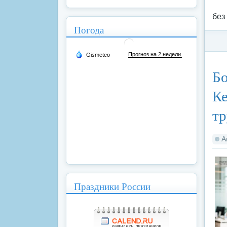
без
Погода
Ка
Бо
Ке
тр
А
Праздники России