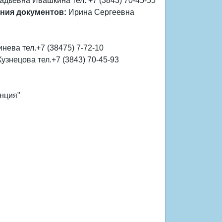
дьевна Ивашкина тел. +7 (3843) 70-45-55
ания документов:
Ирина Сергеевна
ева тел.+7 (38475) 7-72-10
знецова тел.+7 (3843) 70-45-93
анция"