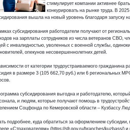
стимулирует компании активнее брать
конкурировать на рынке труда. В 202
сидирования вышла на новый уровень благодаря запуску н
амках субсидирования работодатели получают от регионал
ходов на зарплаты сотрудников из числа ветеранов СВО, 
ей с инвалидностью, уволенных с военной службы, одиноки
новителей, опекунов несовершеннолетних детей.
ависимости от категории трудоустраиваемого гражданина 
сидия в размере 3 (105 662,70 руб.) или 6 региональных МР
осов.
ограмма субсидирования выгодна и работодателю, который
сонала, и людям, которые получают помощь в трудоустрой
елением Соцфонда по Кемеровской области – Кузбассу Лю
ать подробнее, куда обратиться за оформлением субсидии,
деле «Страхователям» (https://sfr.gov.ru/branches/kuzbass/) 