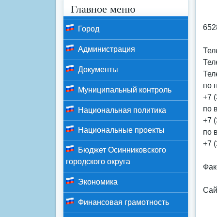
Главное меню
652
Город
Администрация
Тел
Тел
Документы
Тел
по 
Муниципальный контроль
+7 
по 
Национальная политика
+7 
Национальные проекты
по 
+7 
Бюджет Осинниковского
городского округа
Фак
Экономика
Сай
Финансовая грамотность