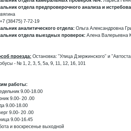
альник отдела камеральных проверок №4:
Лариса Генна
альник отдела предпроверочного анализа и истребов
вягина
.+7 (38475) 7-72-19
альник аналитического отдела:
Ольга Александровна Грин
альник отдела выездных проверок:
Алена Валерьевна Ку
соб проезда:
Остановка: "Улица Дзержинского" и "Автост
бусы - № 1, 2, 3, 5, 5а, 9, 11, 12, 16, 101
им работы:
едельник 9.00-18.00
рник 9.00- 20 .00
да 9.00-18.00
ерг 9.00- 20 .00
ница 9.00-16.45
бота и воскресенье выходной