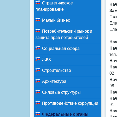
Стратегическое
Нач
планирование
Зам
Гал
Малый бизнес
Еле
Еле
Потребительский рынок и
защита прав потребителей
Нач
Нач
Социальная сфера
тел
ЖКХ
Нач
Нач
Строительство
02
Нач
Архитектура
98
Нач
Силовые структуры
Нач
Противодействие коррупции
91
Нач
Федеральные органы