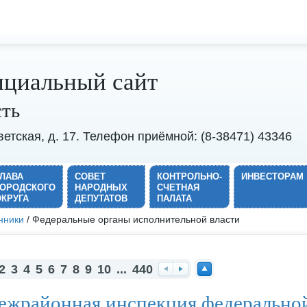
циальный сайт
сть
оветская, д. 17. Телефон приёмной: (8-38471) 43346
ГЛАВА
СОВЕТ
КОНТРОЛЬНО-
ИНВЕСТОРАМ
ГОРОДСКОГО
НАРОДНЫХ
СЧЕТНАЯ
ОКРУГА
ДЕПУТАТОВ
ПАЛАТА
нники
/ Федеральные органы исполнительной власти
2
3
4
5
6
7
8
9
10
...
440
На
Вп
На
жрайонная инспекция федерально
за
ер
ве