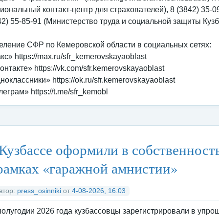
гиональный контакт-центр для страхователей), 8 (3842) 35-0
42) 55-85-91 (Министерство труда и социальной защиты Кузб
еление СФР по Кемеровской области в социальных сетях:
кс» https://max.ru/sfr_kemerovskayaoblast
онтакте» https://vk.com/sfr.kemerovskayaoblast
ноклассники» https://ok.ru/sfr.kemerovskayaoblast
леграм» https://t.me/sfr_kemobl
тегория:
Федеральные органы исполнительной власти
/
Социальны
Кузбассе оформили в собственность
рамках «гаражной амнистии»
втор:
press_osinniki
от
4-08-2026, 16:03
 полугодии 2026 года кузбассовцы зарегистрировали в упро