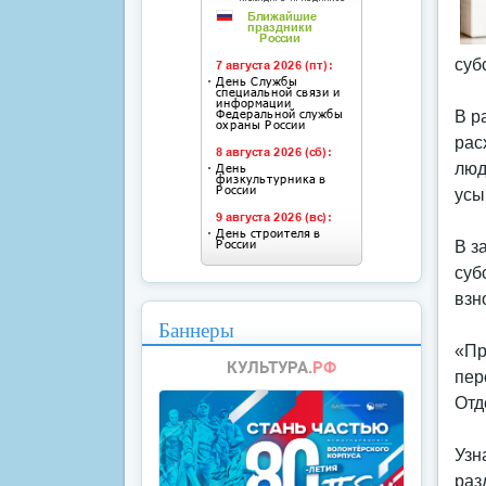
суб
В р
рас
люд
усы
В з
суб
взн
Баннеры
«Пр
пер
Отд
Узн
раз