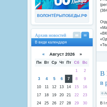
(ре
(38
ВОЛОНТЁРЫПОБЕДЫ.РФ
Отд
«Mа
«ВК
Архив новостей
«Од
В
В
В виде календаря
вид
вид
«Те
е
е
спи
кал
«
Август 2026 »
ска
енд
аря
Пн
Вт
Ср
Чт
Пт
Сб
Вс
Ка
В 
1
2
3
4
5
6
7
8
9
в 
10
11
12
13
14
15
16
А
17
18
19
20
21
22
23
24
25
26
27
28
29
30
В I