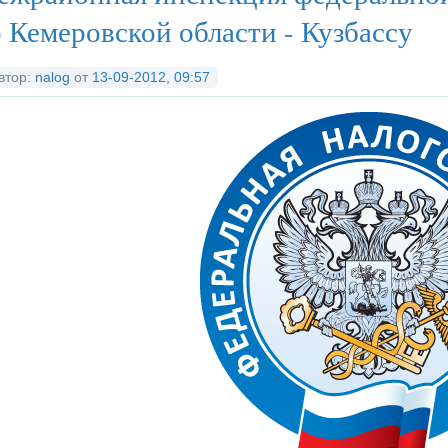
д
ед
рх
 Кемеровской области - Кузбассу
втор:
nalog
от
13-09-2012, 09:57