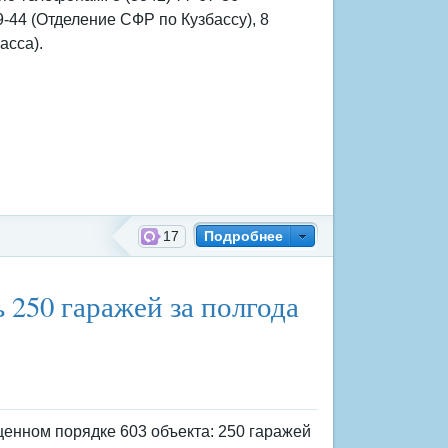
9-44 (Отделение СФР по Кузбассу), 8
асса).
17
Подробнее
й фонд России
 250 гаражей за полгода
щенном порядке 603 объекта: 250 гаражей