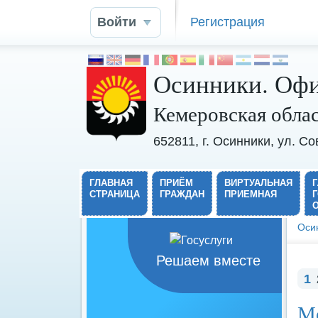
Войти
Регистрация
Осинники. Офи
Кемеровская обла
652811, г. Осинники, ул. С
ГЛАВНАЯ
ПРИЁМ
ВИРТУАЛЬНАЯ
СТРАНИЦА
ГРАЖДАН
ПРИЕМНАЯ
Оси
Решаем вместе
1
Ме