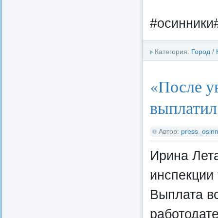
#осинники
Категория:
Город
/
«После у
выплатил 
Автор:
press_osinn
Ирина Лета
инспекции 
Выплата в
работодате