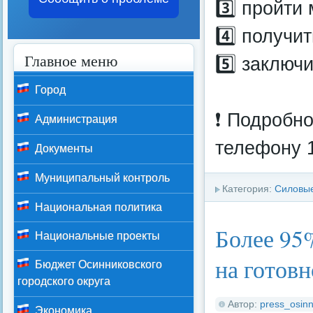
3️⃣ пройти
4️⃣ получи
Главное меню
5️⃣ заключ
Город
❗️ Подробн
Администрация
телефону 1
Документы
Муниципальный контроль
Категория:
Силовые
Национальная политика
Более 95
Национальные проекты
на готовн
Бюджет Осинниковского
городского округа
Автор:
press_osinn
Экономика