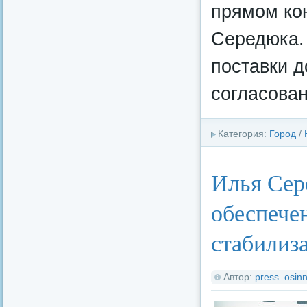
прямом ко
Середюка. 
поставки 
согласова
Категория:
Город
/
Илья Сер
обеспече
стабилиз
Автор:
press_osinn