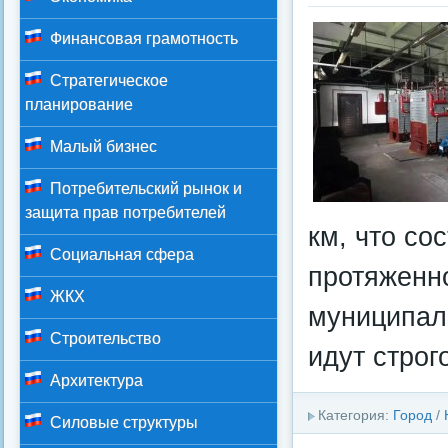
Финансовая грамотность
Стратегическое
планирование
Малый бизнес
Потребительский рынок и
защита прав потребителей
км, что со
Социальная сфера
протяженн
ЖКХ
муниципал
Строительство
идут строг
Архитектура
Категория:
Город
/
Силовые структуры