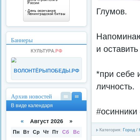
Глумов.
Напоминаю,
Баннеры
и оставить
ВОЛОНТЁРЫПОБЕДЫ.РФ
*при себе 
личность.
Архив новостей
В
В
В виде календаря
вид
вид
#осинники 
е
е
спи
кал
«
Август 2026 »
ска
енд
Категория:
Город
/
аря
Пн
Вт
Ср
Чт
Пт
Сб
Вс