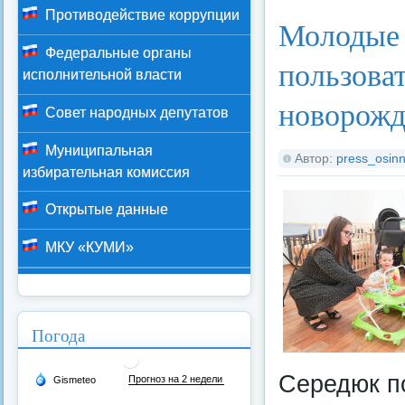
Противодействие коррупции
Молодые 
Федеральные органы
пользова
исполнительной власти
новорож
Совет народных депутатов
Муниципальная
Автор:
press_osinn
избирательная комиссия
Открытые данные
МКУ «КУМИ»
Погода
Середюк по