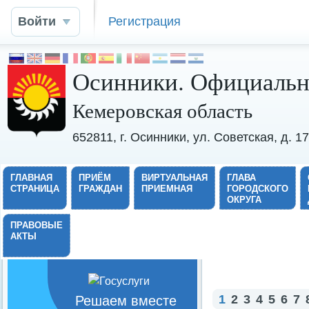
Войти
Регистрация
Осинники. Официальн
Кемеровская область
652811, г. Осинники, ул. Советская, д. 
ГЛАВНАЯ
ПРИЁМ
ВИРТУАЛЬНАЯ
ГЛАВА
СТРАНИЦА
ГРАЖДАН
ПРИЕМНАЯ
ГОРОДСКОГО
ОКРУГА
ПРАВОВЫЕ
АКТЫ
1
2
3
4
5
6
7
Решаем вместе