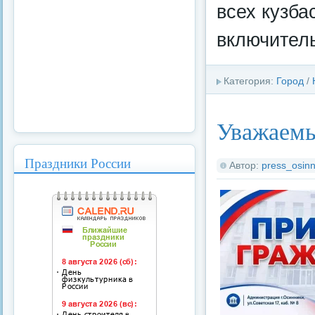
всех кузба
включител
Категория:
Город
/
Уважаемы
Праздники России
Автор:
press_osinn