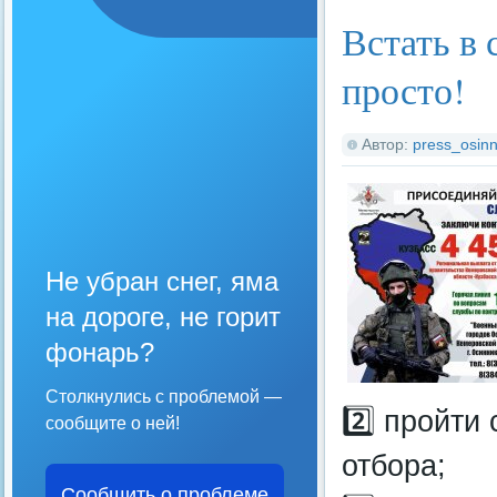
Встать в
просто!
Автор:
press_osinn
Не убран снег, яма
на дороге, не горит
фонарь?
Столкнулись с проблемой —
2️⃣ пройти
сообщите о ней!
отбора;
Сообщить о проблеме