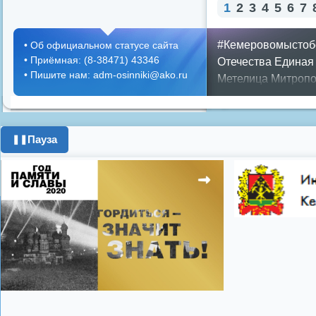
1
2
3
4
5
6
7
#Кемеровомыстоб
•
Об официальном статусе сайта
•
Приёмная: (8-38471) 43346
Отечества
Единая
•
Пишите нам: adm-osinniki@ako.ru
Метелица
Митропо
Днем ЖКХ
Полож
Противопожарная 
день города
ипоте
Пауза
❚❚
поздравления с 8 
цифровое телеви
Показать все теги