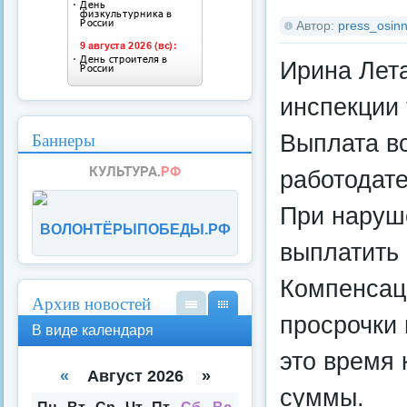
Автор:
press_osinn
Ирина Лета
инспекции 
Баннеры
Выплата в
работодате
При наруш
ВОЛОНТЁРЫПОБЕДЫ.РФ
выплатить 
Компенсац
Архив новостей
просрочки 
В
В
В виде календаря
вид
вид
это время 
е
е
спи
кал
«
Август 2026 »
ска
енд
суммы.
аря