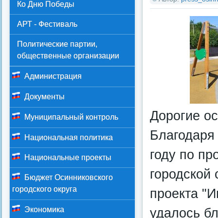
Ко Дню Победы
АРТ - Фестиваль
Политические партии,
общественные организации
Администрация
Документы
Дорогие о
Муниципальный контроль
Благодаря 
Национальная политика
году по п
Национальные проекты
городской 
Бюджет Осинниковского
городского округа
проекта "И
удалось бл
Экономика