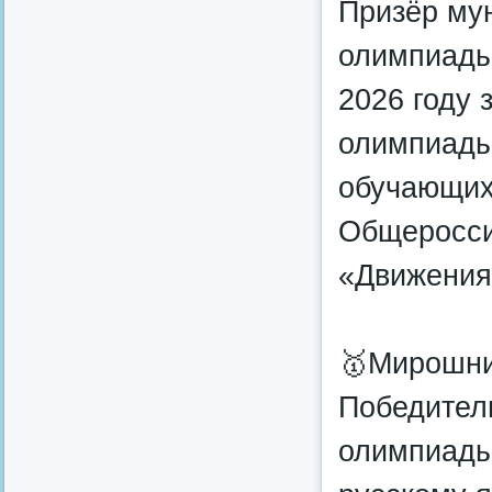
Призёр му
олимпиады
2026 году 
олимпиады
обучающихс
Общеросси
«Движения
🥇Мирошнич
Победител
олимпиады