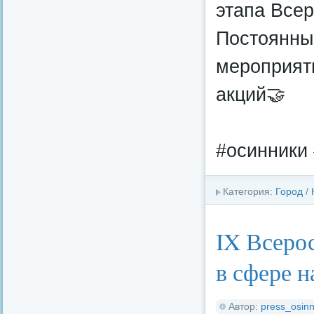
этапа Все
Постоянны
мероприяти
акций🤝
#осинники 
Категория:
Город
/
IX Всеро
в сфере 
Автор:
press_osinn