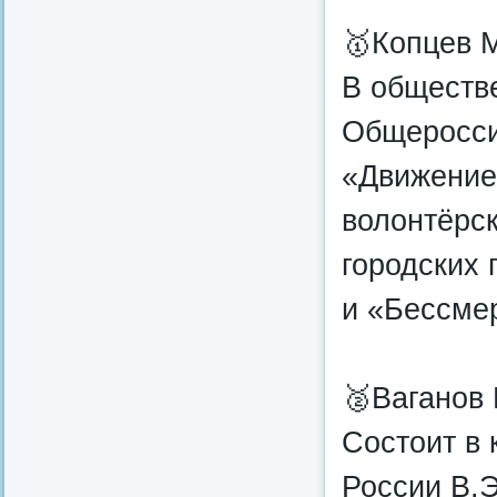
🥇Копцев 
В обществе
Общеросси
«Движение 
волонтёрск
городских 
и «Бессме
🥈Ваганов 
Состоит в
России В.Э