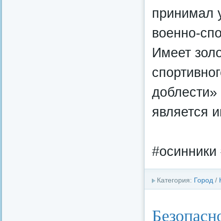
принимал 
военно-спо
Имеет золо
спортивно
доблести»
является 
#осинники 
Категория:
Город
/
Безопасн