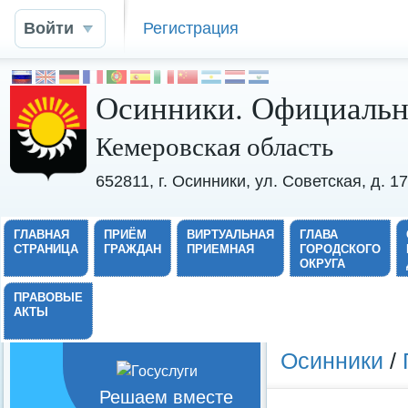
Войти
Регистрация
Осинники. Официальн
Кемеровская область
652811, г. Осинники, ул. Советская, д. 
ГЛАВНАЯ
ПРИЁМ
ВИРТУАЛЬНАЯ
ГЛАВА
СТРАНИЦА
ГРАЖДАН
ПРИЕМНАЯ
ГОРОДСКОГО
ОКРУГА
ПРАВОВЫЕ
АКТЫ
Осинники
/
Решаем вместе