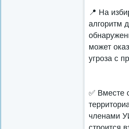
📍 На изби
алгоритм д
обнаружен
может ока
угроза с 
✅ Вместе 
территори
членами УИ
строится в