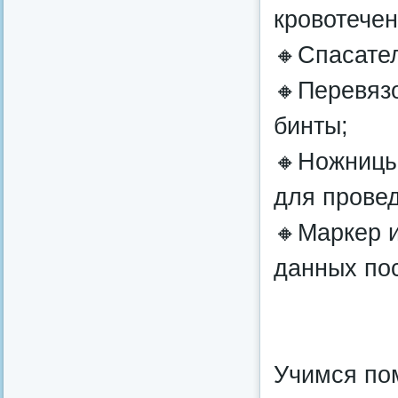
кровотечен
🔸Спасате
🔸Перевяз
бинты;
🔸Ножницы,
для прове
🔸Маркер 
данных по
Учимся пом