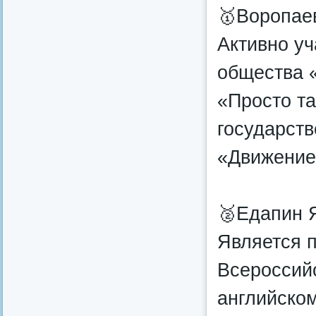
🥇Воропае
Активно уч
общества 
«Просто т
государст
«Движение
🥈Едапин Я
Является 
Всероссий
английском