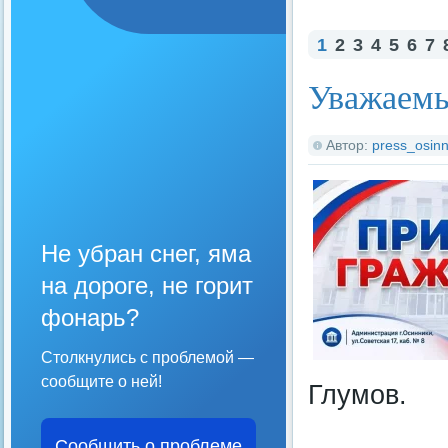
1
2
3
4
5
6
7
Уважаемы
Автор:
press_osinn
Не убран снег, яма
на дороге, не горит
фонарь?
Столкнулись с проблемой —
сообщите о ней!
Глумов.
Сообщить о проблеме