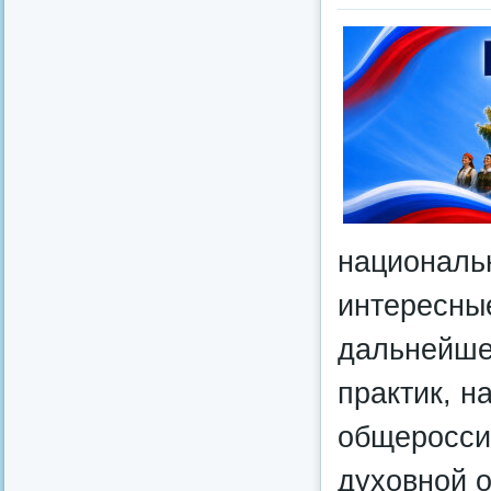
националь
интересны
дальнейше
практик, н
общеросси
духовной 