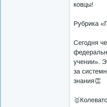
ковцы!
Рубрика «Г
Сегодня ч
федеральн
учении». Э
за системн
знания👏
🥇Колеват