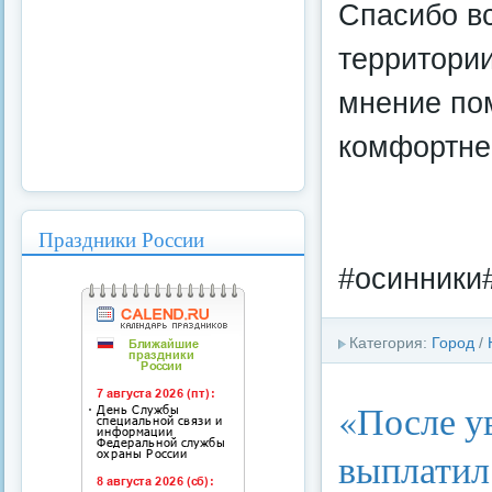
Спасибо вс
территори
мнение пом
комфортне
Праздники России
#осинники
Категория:
Город
/
«После у
выплатил 