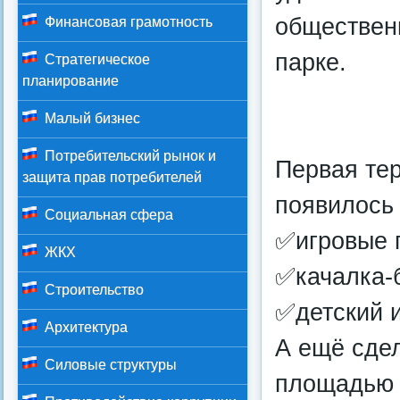
общественн
Финансовая грамотность
парке.
Стратегическое
планирование
Малый бизнес
Потребительский рынок и
Первая тер
защита прав потребителей
появилось 
Социальная сфера
✅игровые 
ЖКХ
✅качалка‑
Строительство
✅детский и
Архитектура
А ещё сде
Силовые структуры
площадью 