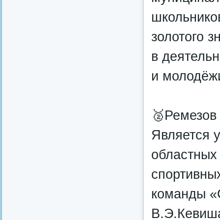
школьнико
золотого з
в деятель
и молодёж
🥈Ремезов 
Является у
областных 
спортивны
команды «
В.Э.Кевиша