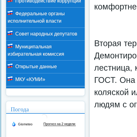
Противодействие коррупции
комфортне
Федеральные органы
исполнительной власти
Совет народных депутатов
Вторая тер
Муниципальная
Демонтиро
избирательная комиссия
лестница, 
Открытые данные
ГОСТ. Она 
МКУ «КУМИ»
коляской и
людям с о
Погода