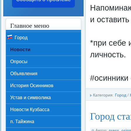
Напоминаю,
и оставить
Главное меню
Город
*при себе 
Новости
личность.
Опросы
Объявления
#осинники 
История Осинников
Категория:
Город
/
Устав и символика
Новости Кузбасса
Город ста
п. Тайжина
Автор:
press_osinn