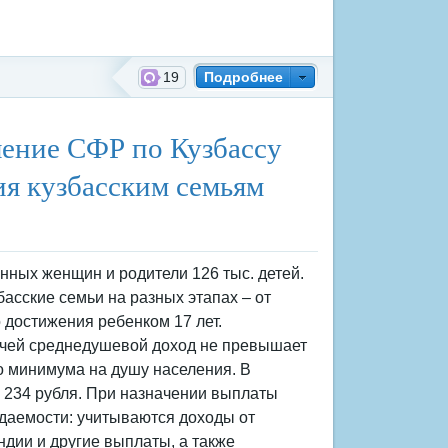
19
Подробнее
й фонд России
еление СФР по Кузбассу
ия кузбасским семьям
енных женщин и родители 126 тыс. детей.
асские семьи на разных этапах – от
 достижения ребенком 17 лет.
 чей среднедушевой доход не превышает
о минимума на душу населения. В
7 234 рубля. При назначении выплаты
даемости: учитываются доходы от
ндии и другие выплаты, а также