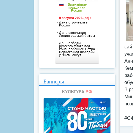
сай
уча
Анн
Кем
раб
Баннеры
обу
В р
Мин
поз
#СФ