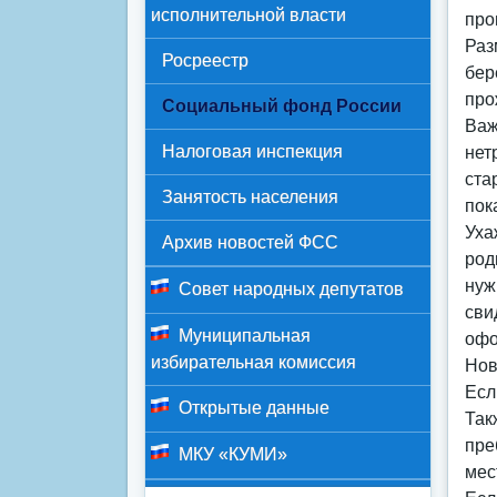
исполнительной власти
про
Раз
Росреестр
бер
про
Социальный фонд России
Важ
Налоговая инспекция
нет
ста
Занятость населения
пок
Уха
Архив новостей ФСС
род
нуж
Совет народных депутатов
сви
Муниципальная
офо
избирательная комиссия
Нов
Есл
Открытые данные
Так
пре
МКУ «КУМИ»
мес