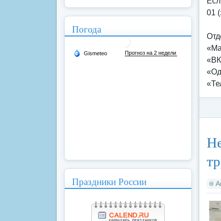
Есл
01 
Погода
Отд
«Mа
«ВК
«Од
«Те
Ка
Не
тр
Праздники России
А