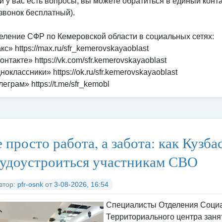
и у вас есть вопросы, вы можете обратиться в единый конт
(звонок бесплатный).
еление СФР по Кемеровской области в социальных сетях:
кс» https://max.ru/sfr_kemerovskayaoblast
онтакте» https://vk.com/sfr.kemerovskayaoblast
ноклассники» https://ok.ru/sfr.kemerovskayaoblast
леграм» https://t.me/sfr_kemobl
тегория:
Федеральные органы исполнительной власти
/
Социальны
 просто работа, а забота: как Кузба
удоустроиться участникам СВО
втор:
pfr-osnk
от
3-08-2026, 16:54
Специалисты Отделения Социа
Территориального центра заня