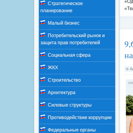
«Од
Стратегическое
«Те
планирование
Малый бизнес
Потребительский рынок и
Ка
9,
защита прав потребителей
на
Социальная сфера
ЖКХ
А
Строительство
Архитектура
Силовые структуры
Противодействие коррупции
Федеральные органы