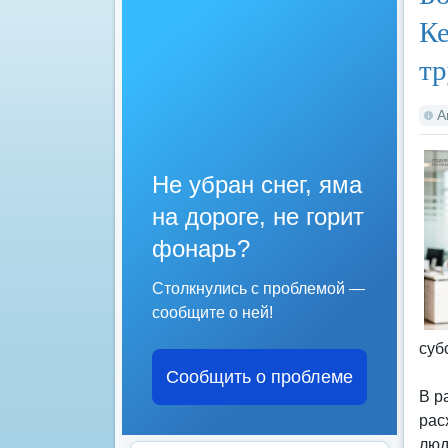
Ке
тр
А
Не убран снег, яма
на дороге, не горит
фонарь?
Столкнулись с проблемой —
сообщите о ней!
суб
Сообщить о проблеме
В р
рас
люд