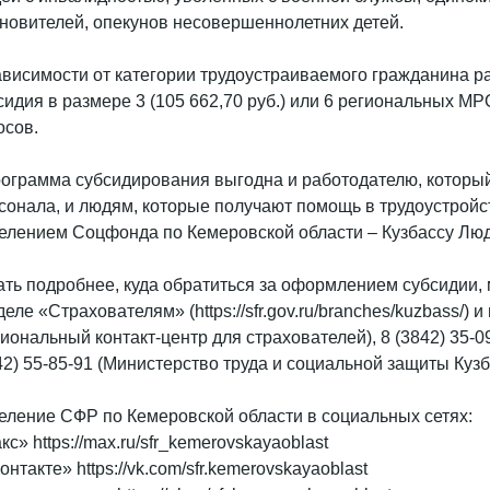
новителей, опекунов несовершеннолетних детей.
ависимости от категории трудоустраиваемого гражданина 
сидия в размере 3 (105 662,70 руб.) или 6 региональных МР
осов.
ограмма субсидирования выгодна и работодателю, который
сонала, и людям, которые получают помощь в трудоустрой
елением Соцфонда по Кемеровской области – Кузбассу Лю
ать подробнее, куда обратиться за оформлением субсидии,
деле «Страхователям» (https://sfr.gov.ru/branches/kuzbass/) 
гиональный контакт-центр для страхователей), 8 (3842) 35-0
42) 55-85-91 (Министерство труда и социальной защиты Кузб
еление СФР по Кемеровской области в социальных сетях:
кс» https://max.ru/sfr_kemerovskayaoblast
онтакте» https://vk.com/sfr.kemerovskayaoblast