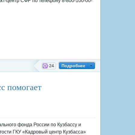
акт-центр СФР по телефону 8-800-100-00-
24
Подробнее
й фонд России
сс помогает
льного фонда России по Кузбассу и
тости ГКУ «Кадровый центр Кузбасса»