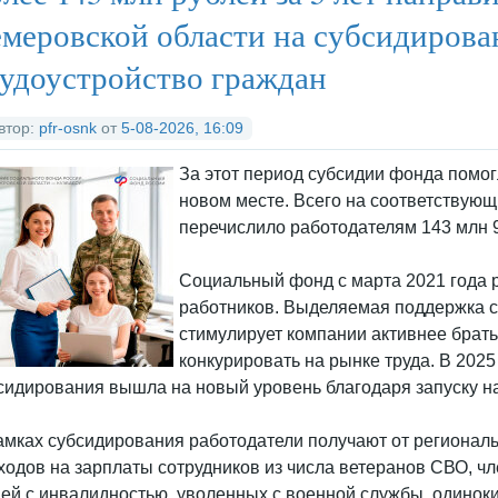
д
ед
рх
меровской области на субсидирован
удоустройство граждан
втор:
pfr-osnk
от
5-08-2026, 16:09
За этот период субсидии фонда помог
новом месте. Всего на соответствую
перечислило работодателям 143 млн 9
Социальный фонд с марта 2021 года 
работников. Выделяемая поддержка с
стимулирует компании активнее брать
конкурировать на рынке труда. В 202
сидирования вышла на новый уровень благодаря запуску н
амках субсидирования работодатели получают от регионал
ходов на зарплаты сотрудников из числа ветеранов СВО, 
ей с инвалидностью, уволенных с военной службы, одиноки