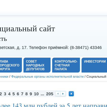
циальный сайт
сть
оветская, д. 17. Телефон приёмной: (8-38471) 43346
ГЛАВА
СОВЕТ
КОНТРОЛЬНО-
ИНВЕСТОРАМ
ГОРОДСКОГО
НАРОДНЫХ
СЧЕТНАЯ
ОКРУГА
ДЕПУТАТОВ
ПАЛАТА
нники
/
Федеральные органы исполнительной власти
/ Социальный
2
3
4
5
6
7
8
9
10
...
205
На
Вп
На
лее 143 млн рублей за 5 лет напра
за
ер
ве