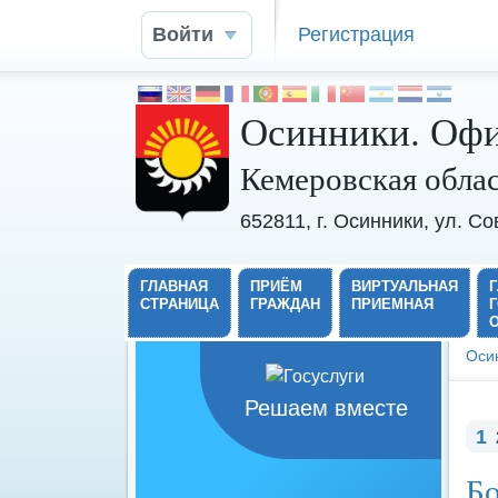
Войти
Регистрация
Осинники. Офи
Кемеровская обла
652811, г. Осинники, ул. С
ГЛАВНАЯ
ПРИЁМ
ВИРТУАЛЬНАЯ
СТРАНИЦА
ГРАЖДАН
ПРИЕМНАЯ
Оси
Решаем вместе
1
Бо