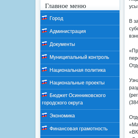
Главное меню
усы
Город
В з
суб
Администрация
взн
Документы
«Пр
Муниципальный контроль
пер
Отд
Национальная политика
Узн
Национальные проекты
раз
(ре
Бюджет Осинниковского
(38
городского округа
Экономика
Отд
«Mа
Финансовая грамотность
«ВК