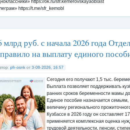
ноклассники» https://ok.ru/sfr.kemerovskayaoblast
леграм» https://t.me/sfr_kemobl
тегория:
Федеральные органы исполнительной власти
/
Социальны
6 млрд руб. с начала 2026 года Отд
правило на выплату единого пособ
втор:
pfr-osnk
от
3-08-2026, 16:57
Сегодня его получают 1,5 тыс. берем
Выплата позволяет поддерживать кузб
ранних сроков беременности мамы до
Единое пособие назначается семьям,
величину регионального прожиточног
Кузбассе в 2026 году он составляет 1
применяется комплексная оценка нуж
трудовой деятельности, пенсии, стипе