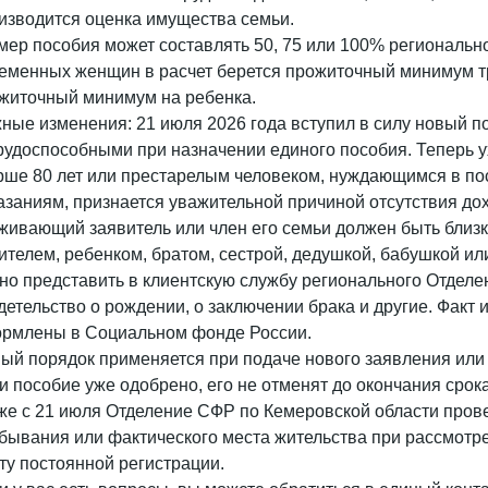
изводится оценка имущества семьи.
мер пособия может составлять 50, 75 или 100% региональн
еменных женщин в расчет берется прожиточный минимум тр
житочный минимум на ребенка.
ные изменения: 21 июля 2026 года вступил в силу новый по
рудоспособными при назначении единого пособия. Теперь у
рше 80 лет или престарелым человеком, нуждающимся в по
азаниям, признается уважительной причиной отсутствия до
живающий заявитель или член его семьи должен быть близк
ителем, ребенком, братом, сестрой, дедушкой, бабушкой ил
но представить в клиентскую службу регионального Отдел
детельство о рождении, о заключении брака и другие. Факт 
рмлены в Социальном фонде России.
ый порядок применяется при подаче нового заявления или
и пособие уже одобрено, его не отменят до окончания срока
же с 21 июля Отделение СФР по Кемеровской области пров
бывания или фактического места жительства при рассмотре
ту постоянной регистрации.