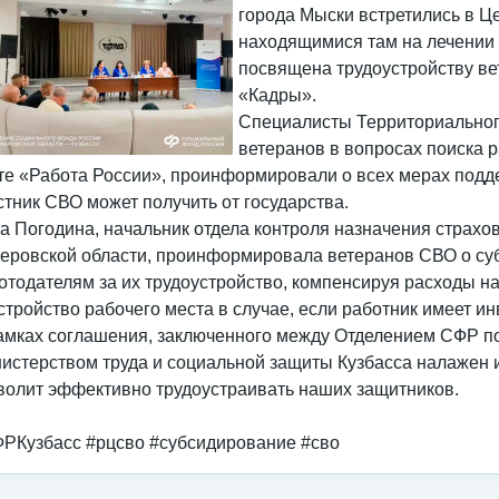
города Мыски встретились в Ц
находящимися там на лечении
посвящена трудоустройству ве
«Кадры».
Специалисты Территориальног
ветеранов в вопросах поиска ра
те «Работа России», проинформировали о всех мерах подд
стник СВО может получить от государства.
а Погодина, начальник отдела контроля назначения страх
еровской области, проинформировала ветеранов СВО о су
отодателям за их трудоустройство, компенсируя расходы на
стройство рабочего места в случае, если работник имеет ин
амках соглашения, заключенного между Отделением СФР по
истерством труда и социальной защиты Кузбасса налажен
волит эффективно трудоустраивать наших защитников.
РКузбасс #рцсво #субсидирование #сво