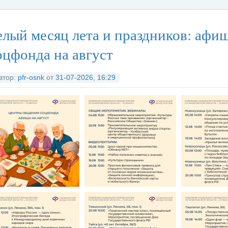
тегория:
Федеральные органы исполнительной власти
/
Социальны
лый месяц лета и праздников: афи
цфонда на август
втор:
pfr-osnk
от
31-07-2026, 16:29