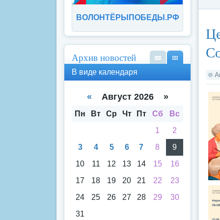
ВОЛОНТЁРЫПОБЕДЫ.РФ
Ка
Це
Со
Архив новостей
В
В
В виде календаря
А
вид
вид
е
е
спи
кал
«
Август 2026 »
ска
енд
аря
Пн
Вт
Ср
Чт
Пт
Сб
Вс
1
2
3
4
5
6
7
8
9
10
11
12
13
14
15
16
17
18
19
20
21
22
23
24
25
26
27
28
29
30
31