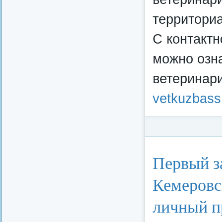
территори
С контакт
можно озн
ветеринари
vetkuzbass
Категория:
Потреби
Первый з
Кемеровс
личный п