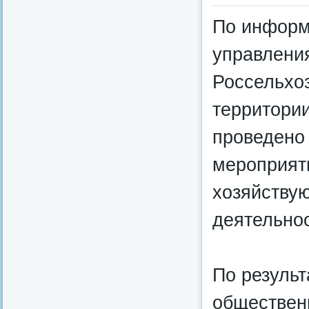
По информ
управлени
Россельхоз
территории
проведено 
мероприят
хозяйству
деятельнос
По резуль
обществен