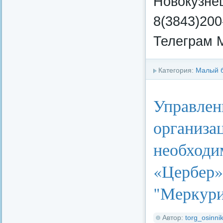
Новокузнец
8(3843)200
Телеграм 
Категория:
Малый 
Управлен
организа
необходи
«Цербер»
"Меркури
Автор:
torg_osinnik