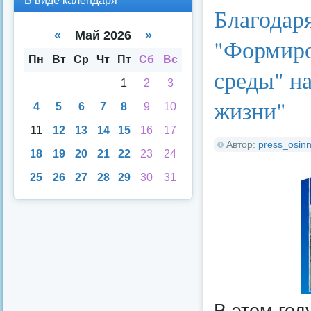
В виде календаря
вид
вид
Благодар
е
е
спи
кал
«
Май 2026
»
"Формиро
ска
енд
аря
Пн
Вт
Ср
Чт
Пт
Сб
Вс
среды" н
1
2
3
жизни"
4
5
6
7
8
9
10
11
12
13
14
15
16
17
Автор:
press_osinn
18
19
20
21
22
23
24
25
26
27
28
29
30
31
В этом год