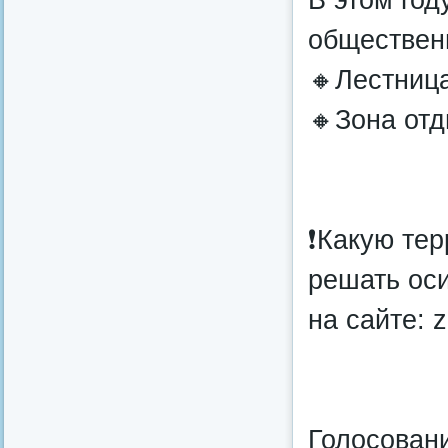
обществен
🔸Лестница
🔸Зона отд
❗Какую те
решать ос
на сайте: 
Голосован