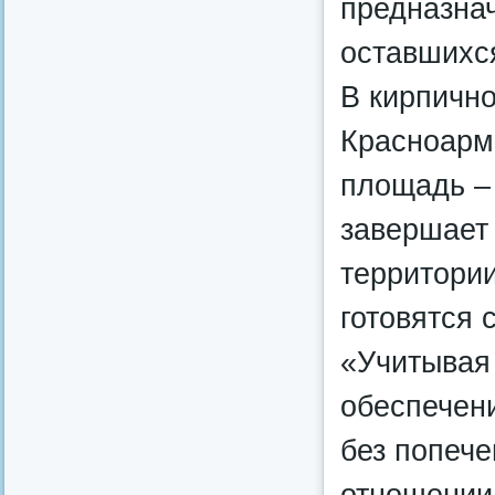
предназнач
оставшихся
В кирпичн
Красноарме
площадь –
завершает
территори
готовятся 
«Учитывая
обеспечен
без попече
отношении 