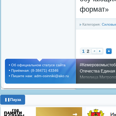
формат»
Категория:
Силовые
1
2
На
Вп
На
за
ер
ве
#Кемеровомыстоб
•
Об официальном статусе сайта
д
ед
рх
•
Приёмная: (8-38471) 43346
Отечества
Единая
•
Пишите нам: adm-osinniki@ako.ru
Метелица
Митропо
Днем ЖКХ
Полож
Противопожарная 
день города
ипоте
Пауза
❚❚
поздравления с 8 
цифровое телеви
Показать все теги