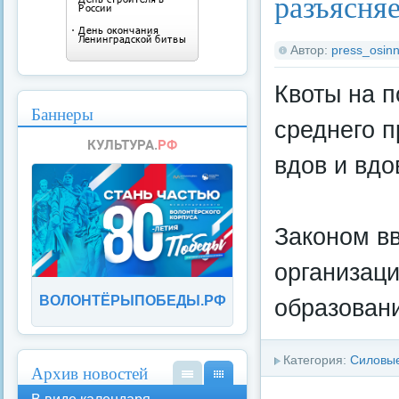
разъясня
Автор:
press_osinn
Квоты на п
Баннеры
среднего 
вдов и вд
Законом вв
организац
ВОЛОНТЁРЫПОБЕДЫ.РФ
образовани
Категория:
Силовые
Архив новостей
В
В