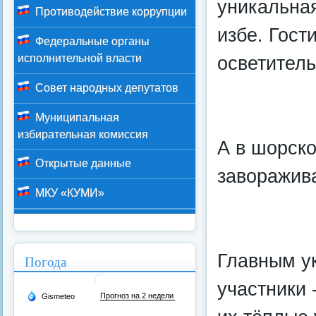
уникальная
Противодействие коррупции
избе. Гост
Федеральные органы
осветител
исполнительной власти
Совет народных депутатов
Муниципальная
избирательная комиссия
А в шорско
Открытые данные
заворажив
МКУ «КУМИ»
Главным у
Погода
участники 