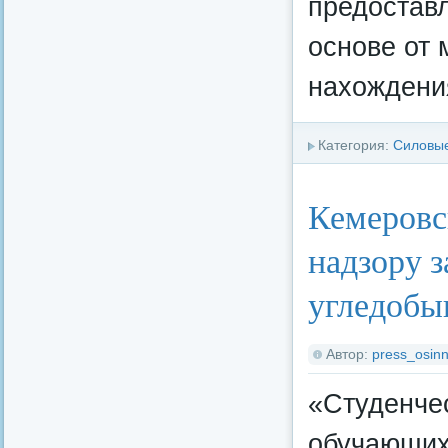
предоставл
основе от 
нахождени
Категория:
Силовые
Кемеровс
надзору з
угледобы
Автор:
press_osinn
«Студенчес
обучающихс