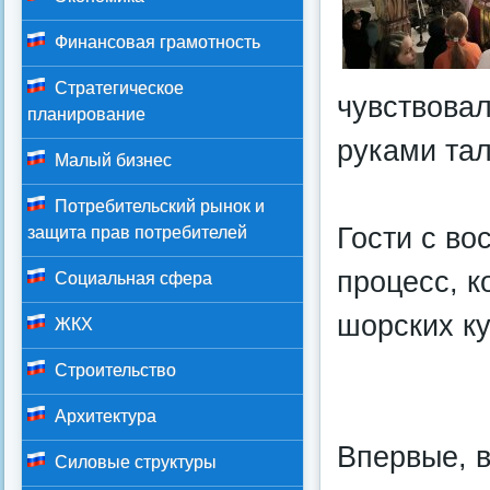
Финансовая грамотность
Стратегическое
чувствовал
планирование
руками та
Малый бизнес
Потребительский рынок и
Гости с во
защита прав потребителей
процесс, 
Социальная сфера
шорских ку
ЖКХ
Строительство
Архитектура
Впервые, в
Силовые структуры