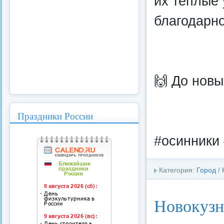
их тёплые 
благодарно
🙌 До новы
Праздники России
#осинники 
Категория:
Город
/
Новокузн