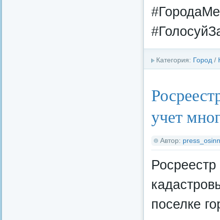
#ГородаМ
#ГолосуйЗ
Категория:
Город
/
Росреестр
учет мно
Автор:
press_osinn
Росреестр 
кадастров
поселке го