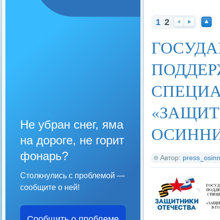
1
2
На
Вп
На
ГОСУДА
за
ер
ве
д
ед
рх
ПОДДЕР
СПЕЦИА
«ЗАЩИТ
Не убран снег, яма
ОСИНН
на дороге, не горит
фонарь?
Автор:
press_osinn
Столкнулись с проблемой —
сообщите о ней!
Сообщить о проблеме