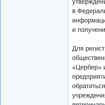
утвержден
в Федерал
информаци
и получен
Для регис
обществен
«Цербер» 
предприят
обратитьс
учреждени
ветеринари