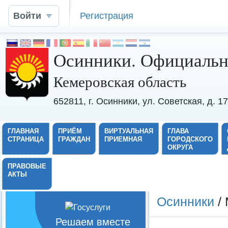
Войти
Регистрация
Осинники. Официальн
Кемеровская область
652811, г. Осинники, ул. Советская, д. 
ГЛАВНАЯ
ПРИЁМ
ВИРТУАЛЬНАЯ
ГЛАВА
СТРАНИЦА
ГРАЖДАН
ПРИЕМНАЯ
ГОРОДСКОГО
ОКРУГА
ПРАВОВЫЕ
АКТЫ
Осинники
/ 
Решаем вместе