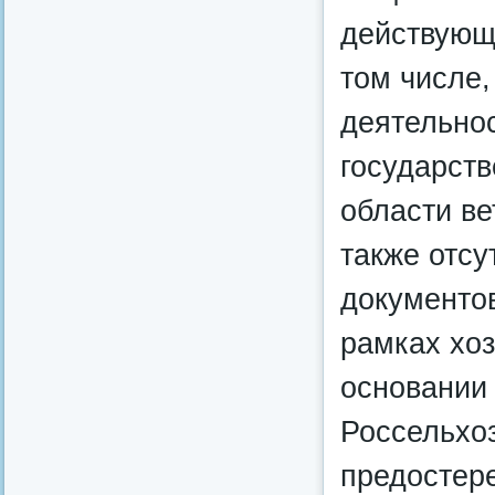
действующе
том числе,
деятельнос
государст
области ве
также отс
документов
рамках хоз
основании
Россельхо
предостер