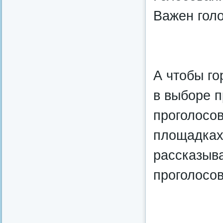
Важен голо
А чтобы г
в выборе п
проголосов
площадках
рассказыва
проголосо