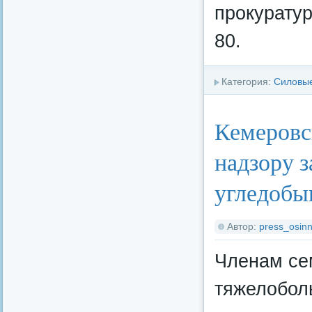
прокуратур
80.
Категория:
Силовые
Кемеровс
надзору з
угледобы
Автор:
press_osinn
Членам се
тяжелоболь