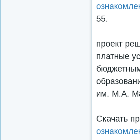
ознакомле
55.
проект ре
платные у
бюджетным
образован
им. М.А. 
Скачать п
ознакомле