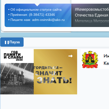
#Кемеровомыстоб
•
Об официальном статусе сайта
•
Приёмная: (8-38471) 43346
Отечества
Единая
•
Пишите нам: adm-osinniki@ako.ru
Метелица
Митропо
Днем ЖКХ
Полож
Противопожарная 
день города
ипоте
Пауза
❚❚
поздравления с 8 
цифровое телеви
Показать все теги