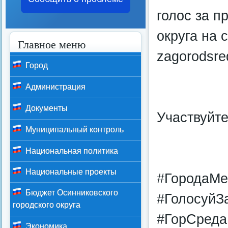
голос за 
округа на 
Главное меню
zagorodsre
Город
Администрация
Документы
Участвуйте
Муниципальный контроль
Национальная политика
Национальные проекты
#ГородаМ
Бюджет Осинниковского
#ГолосуйЗ
городского округа
#ГорСреда
Экономика