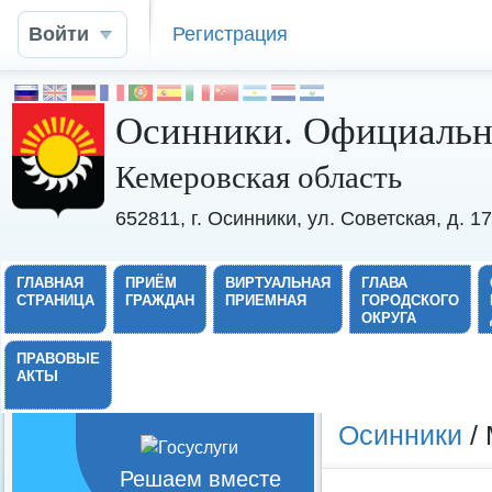
Войти
Регистрация
Осинники. Официальн
Кемеровская область
652811, г. Осинники, ул. Советская, д. 
ГЛАВНАЯ
ПРИЁМ
ВИРТУАЛЬНАЯ
ГЛАВА
СТРАНИЦА
ГРАЖДАН
ПРИЕМНАЯ
ГОРОДСКОГО
ОКРУГА
ПРАВОВЫЕ
АКТЫ
Осинники
/ 
Решаем вместе