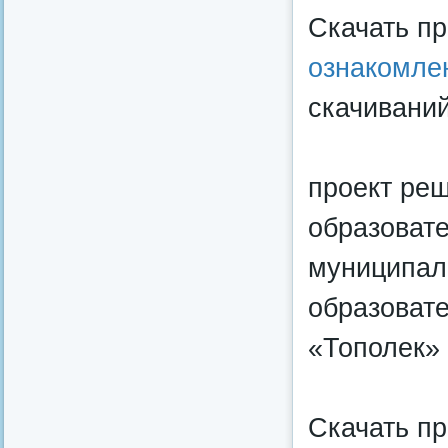
Скачать п
ознакомле
скачиваний
проект ре
образоват
муниципа
образоват
«Тополек»
Скачать п