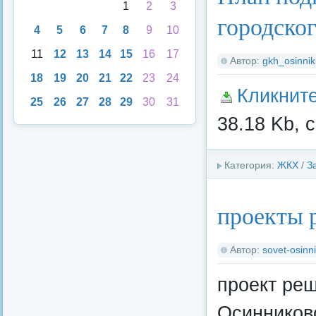
1
2
3
городског
4
5
6
7
8
9
10
11
12
13
14
15
16
17
Автор:
gkh_osinnik
18
19
20
21
22
23
24
Кликнит
25
26
27
28
29
30
31
38.18 Kb, 
Категория:
ЖКХ
/
З
проекты 
Автор:
sovet-osinni
проект ре
Осинниковс