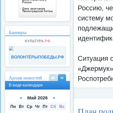
Россию, ч
систему мо
подлежащи
Баннеры
идентифик
Ситуация 
ВОЛОНТЁРЫПОБЕДЫ.РФ
«Джермук» 
Архив новостей
Роспотреб
В
В
В виде календаря
вид
вид
е
е
спи
кал
«
Май 2026
»
ска
енд
Категория:
Потреби
аря
Пн
Вт
Ср
Чт
Пт
Сб
Вс
План под