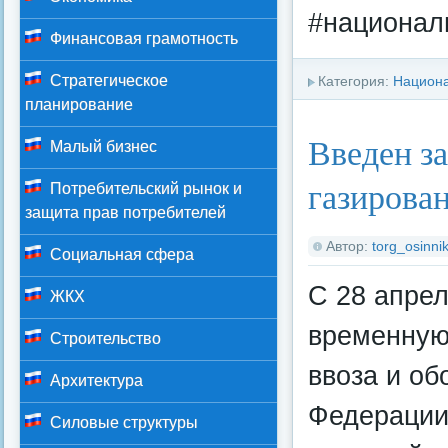
#национал
Финансовая грамотность
Стратегическое
Категория:
Национа
планирование
Введен за
Малый бизнес
газирова
Потребительский рынок и
защита прав потребителей
Автор:
torg_osinnik
Социальная сфера
С 28 апрел
ЖКХ
временную
Строительство
ввоза и об
Архитектура
Федерации
Силовые структуры