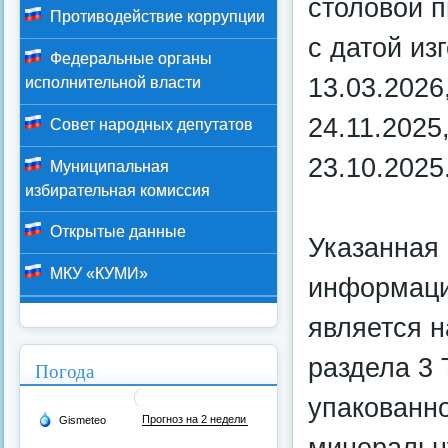
столовой 
Противодействие коррупции
с датой из
Федеральные органы
13.03.2026,
исполнительной власти
24.11.2025,
Совет народных депутатов
23.10.2025
Муниципальная
избирательная комиссия
Открытые данные
Указанная 
МКУ «КУМИ»
информации
является 
раздела 3
Погода
упакованн
минеральн