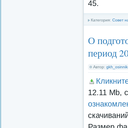
45.
Категория:
Совет н
О подгото
период 20
Автор:
gkh_osinnik
Кликнит
12.11 Mb, 
ознакомле
скачиваний
Размер фай