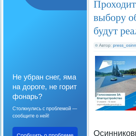
Проходит
выбору о
будут реа
Автор:
press_osinn
Не убран снег, яма
на дороге, не горит
фонарь?
Столкнулись с проблемой —
сообщите о ней!
Осинниковц
Сообщить о проблеме