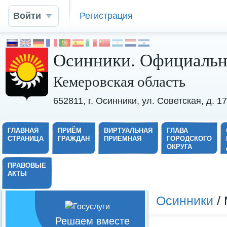
Войти
Регистрация
Осинники. Официальн
Кемеровская область
652811, г. Осинники, ул. Советская, д. 
ГЛАВНАЯ
ПРИЁМ
ВИРТУАЛЬНАЯ
ГЛАВА
СТРАНИЦА
ГРАЖДАН
ПРИЕМНАЯ
ГОРОДСКОГО
ОКРУГА
ПРАВОВЫЕ
АКТЫ
Осинники
/ 
Решаем вместе