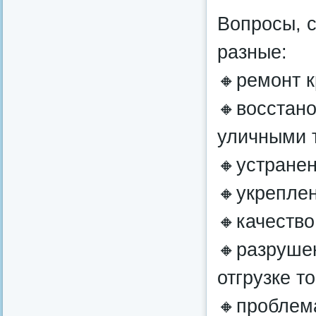
Вопросы, 
разные:
🔸ремонт 
🔸восстано
уличными 
🔸устране
🔸укрепле
🔸качество
🔸разруше
отгрузке т
🔸проблема