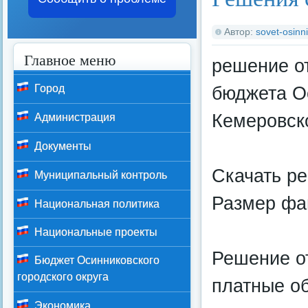
Автор:
sovet-osinni
Главное меню
решение о
бюджета Ос
Город
Кемеровско
Администрация
Документы
Скачать р
Муниципальный контроль
Размер фай
Национальная политика
Национальные проекты
Решение о
Бюджет Осинниковского
городского округа
платные о
Экономика