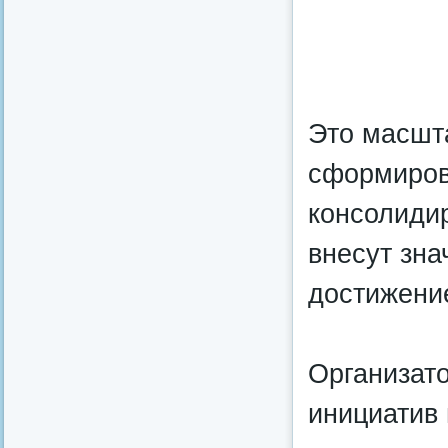
Это масшт
сформиров
консолидир
внесут зна
достижение
Организато
инициатив 