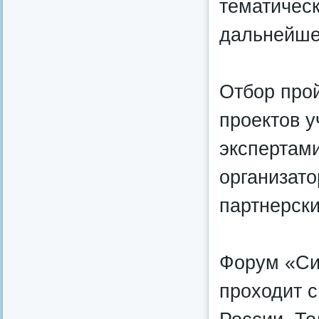
тематическ
дальнейше
Отбор прой
проектов у
экспертам
организат
партнерск
Форум «Си
проходит с