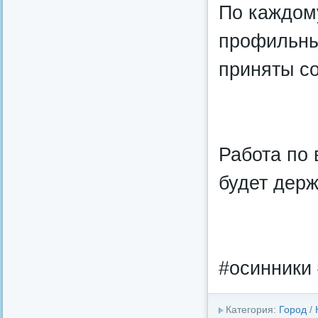
По каждому
профильны
приняты с
Работа по
будет держ
#осинники
Категория:
Город
/