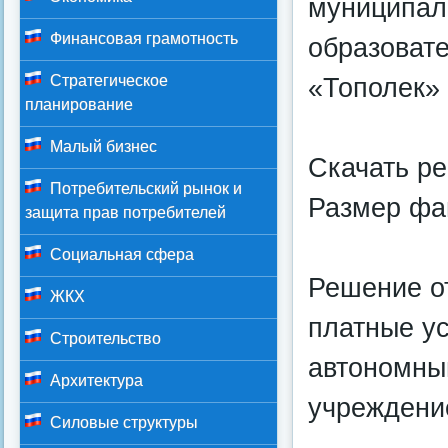
муниципа
Финансовая грамотность
образоват
«Тополек»
Стратегическое
планирование
Малый бизнес
Скачать р
Потребительский рынок и
Размер фай
защита прав потребителей
Социальная сфера
Решение о
ЖКХ
платные у
Строительство
автономны
Архитектура
учреждени
Силовые структуры