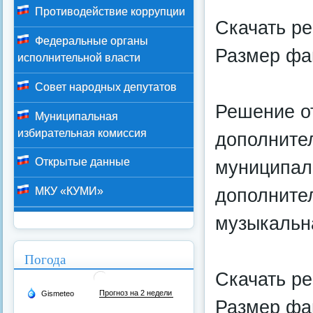
Противодействие коррупции
Скачать р
Федеральные органы
Размер фай
исполнительной власти
Совет народных депутатов
Решение о
Муниципальная
избирательная комиссия
дополните
Открытые данные
муниципал
дополните
МКУ «КУМИ»
музыкальн
Погода
Скачать р
Размер фай