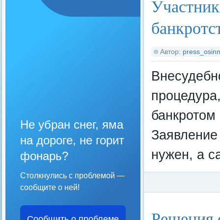
Участник
банкротст
Автор:
press_osinn
Внесудебн
процедура,
банкротом 
Не убран снег, яма
Заявление
на дороге, не горит
нужен, а с
фонарь?
Столкнулись с проблемой —
сообщите о ней!
Категория:
Федерал
Решения 
Сообщить о проблеме