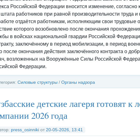
екса Российской Федерации вносится изменение, согласно
 штата работников при равной производительности труда и
работе отдаётся работникам, исполняющим свои трудовые о
ствие которого возобновлено после окончания прохождени
жбы в войсках национальной гвардии Российской Федераци
тракту, заключённому в период мобилизации, в период вое
о после окончания действия заключённого контракта о до
ач, возложенных на Вооружённые Силы Российской Федера
сийской Федерации.
тегория:
Силовые структуры
/
Органы надзора
збасские детские лагеря готовят к 
мпании 2026 года
втор:
press_osinniki
от
20-05-2026, 13:41