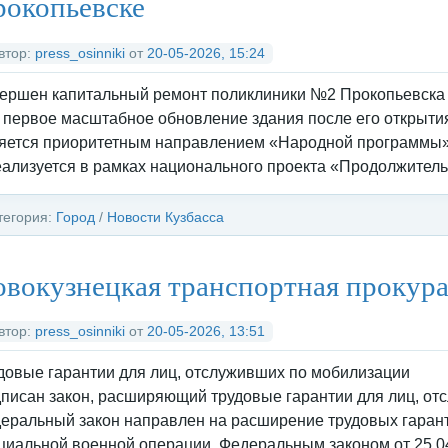
окопьевске
втор:
press_osinniki
от
20-05-2026, 15:24
ершен капитальный ремонт поликлиники №2 Прокопьевска 
 первое масштабное обновление здания после его открытия
яется приоритетным направлением «Народной программы» 
еализуется в рамках национального проекта «Продолжитель
тегория:
Город
/
Новости Кузбасса
вокузнецкая транспортная прокура
втор:
press_osinniki
от
20-05-2026, 13:51
довые гарантии для лиц, отслуживших по мобилизации
писан закон, расширяющий трудовые гарантии для лиц, от
еральный закон направлен на расширение трудовых гарант
циальной военной операции. Федеральным законом от 25.04