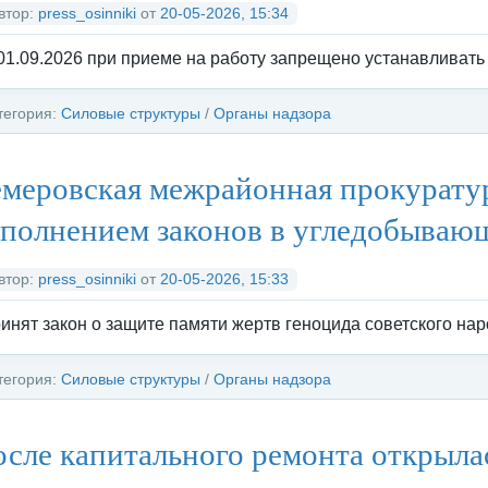
втор:
press_osinniki
от
20-05-2026, 15:34
01.09.2026 при приеме на работу запрещено устанавливать
тегория:
Силовые структуры
/
Органы надзора
меровская межрайонная прокуратур
полнением законов в угледобывающ
втор:
press_osinniki
от
20-05-2026, 15:33
инят закон о защите памяти жертв геноцида советского на
тегория:
Силовые структуры
/
Органы надзора
сле капитального ремонта открыла