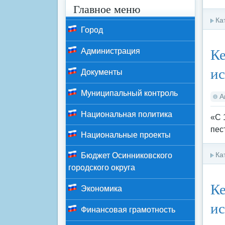
Главное меню
Ка
Город
Ке
Администрация
ис
Документы
Муниципальный контроль
А
Национальная политика
«С 
пес
Национальные проекты
Ка
Бюджет Осинниковского
городского округа
Ке
Экономика
ис
Финансовая грамотность