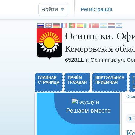
Войти
Регистрация
Осинники. Офи
Кемеровская обла
652811, г. Осинники, ул. С
ГЛАВНАЯ
ПРИЁМ
ВИРТУАЛЬНАЯ
СТРАНИЦА
ГРАЖДАН
ПРИЕМНАЯ
Оси
Решаем вместе
1
Ке