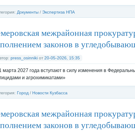
тегория:
Документы
/
Экспертиза НПА
меровская межрайонная прокуратур
полнением законов в угледобывающ
втор:
press_osinniki
от
20-05-2026, 15:35
1 марта 2027 года вступают в силу изменения в Федеральн
тицидами и агрохимикатами»
тегория:
Город
/
Новости Кузбасса
меровская межрайонная прокуратур
полнением законов в угледобывающ