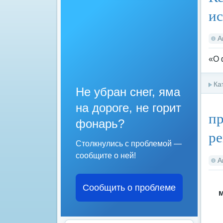
ис
А
«О 
Ка
Не убран снег, яма
на дороге, не горит
пр
фонарь?
ре
Столкнулись с проблемой —
сообщите о ней!
А
Сообщить о проблеме
м