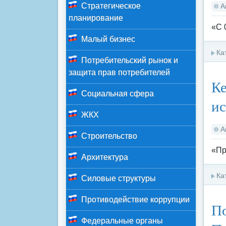
Стратегическое
А
планирование
«С 
Малый бизнес
Ка
Потребительский рынок и
защита прав потребителей
Ке
Социальная сфера
ис
ЖКХ
А
Строительство
«Пр
Архитектура
Ка
Силовые структуры
Противодействие коррупции
По
Федеральные органы