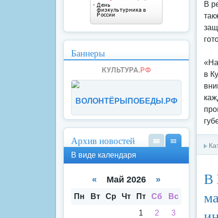
В р
так
защ
гот
Баннеры
«На
в К
вни
каж
ВОЛОНТЁРЫПОБЕДЫ.РФ
про
губ
Архив новостей
Ка
В
В
В виде календаря
вид
вид
е
е
В 
спи
кал
«
Май 2026
»
ска
енд
ма
аря
Пн
Вт
Ср
Чт
Пт
Сб
Вс
и
1
2
3