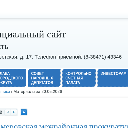
циальный сайт
сть
оветская, д. 17. Телефон приёмной: (8-38471) 43346
ГЛАВА
СОВЕТ
КОНТРОЛЬНО-
ИНВЕСТОРАМ
ГОРОДСКОГО
НАРОДНЫХ
СЧЕТНАЯ
ОКРУГА
ДЕПУТАТОВ
ПАЛАТА
нники
/ Материалы за 20.05.2026
2
На
Вп
На
меровская межрайонная прокуратур
за
ер
ве