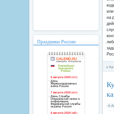
код
или
на 
дей
слу
кон
Праздники России
либ
зад
Рос
Ка
Ку
ка
А