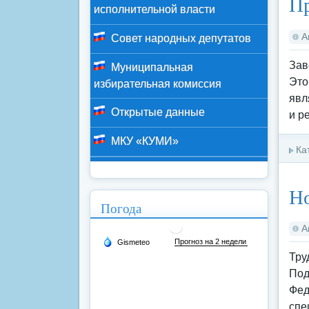
Пр
исполнительной власти
А
Совет народных депутатов
Зав
Муниципальная
Это
избирательная комиссия
явл
Открытые данные
и р
МКУ «КУМИ»
Ка
Но
Погода
А
Тру
Под
Фед
спе