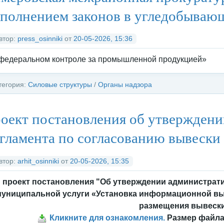
д
ед
рх
полнением законов в угледобывающ
втор:
press_osinniki
от
20-05-2026, 15:36
федеральном контроле за промышленной продукцией»
тегория:
Силовые структуры
/
Органы надзора
оект постановления об утвержден
гламента по согласованию вывески
втор:
arhit_osinniki
от
20-05-2026, 15:35
проект постановления "Об утверждении администрат
униципальной услуги «Установка информационной выв
размещения вывеск
Кликните для ознакомления.
Размер файла: 