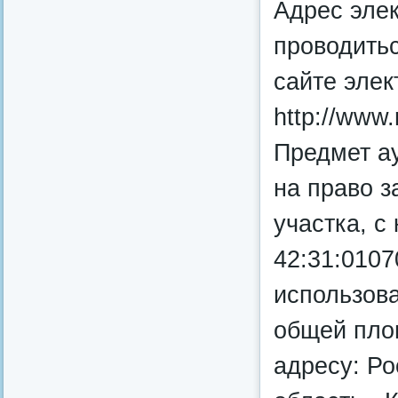
Адрес элек
проводитьс
сайте эле
http://www.r
Предмет а
на право 
участка, 
42:31:0107
использов
общей пло
адресу: Р