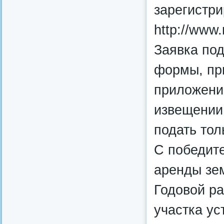
зарегистр
http://www.r
Заявка под
формы, пр
приложени
извещении
подать тол
С победит
аренды зем
Годовой р
участка ус