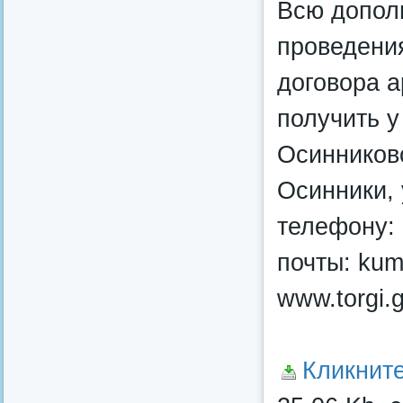
Всю допол
проведения
договора 
получить у
Осинниковс
Осинники, 
телефону: 
почты: kumi
www.torgi.g
Кликнит