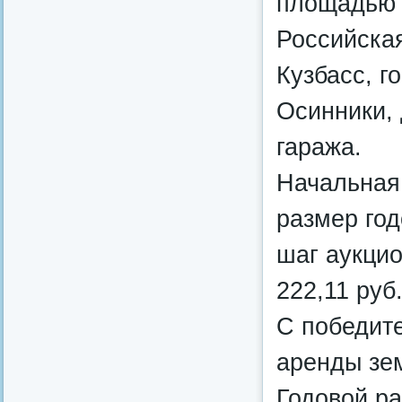
площадью 6
Российска
Кузбасс, г
Осинники, 
гаража.
Начальная
размер год
шаг аукцио
222,11 руб
С победит
аренды зем
Годовой р