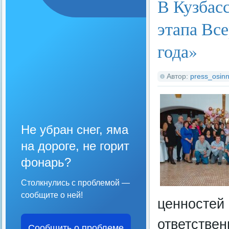
В Кузбас
этапа Вс
года»
Автор:
press_osinn
Не убран снег, яма
на дороге, не горит
фонарь?
Столкнулись с проблемой —
сообщите о ней!
ценностей
ответствен
Сообщить о проблеме