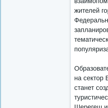
взаимопом
жителей го
Федеральны
запланиро
тематичес
популяриз
Образоват
на сектор
станет со
туристичес
Шерегеш и