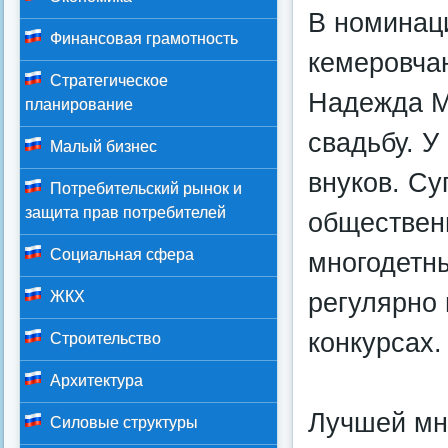
В номинац
Финансовая грамотность
кемеровча
Стратегическое
Надежда М
планирование
свадьбу. У
Малый бизнес
внуков. Су
Потребительский рынок и
защита прав потребителей
общественн
Социальная сфера
многодетны
регулярно 
ЖКХ
конкурсах.
Строительство
Архитектура
Лучшей мн
Силовые структуры