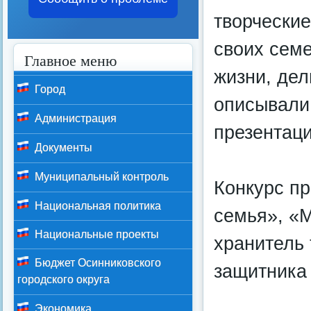
творческие
своих сем
Главное меню
жизни, дел
Город
описывали
Администрация
презентаци
Документы
Муниципальный контроль
Конкурс п
Национальная политика
семья», «
Национальные проекты
хранитель
Бюджет Осинниковского
защитника
городского округа
Экономика