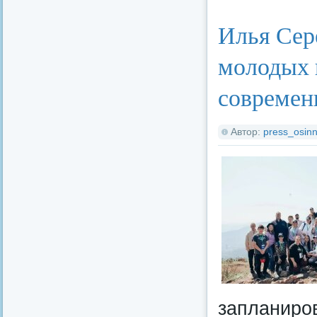
Илья Сер
молодых 
современ
Автор:
press_osinn
запланиро