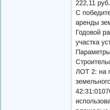
222,11 руб
С победит
аренды зем
Годовой р
участка ус
Параметры
Строительс
ЛОТ 2: на 
земельног
42:31:010
использов