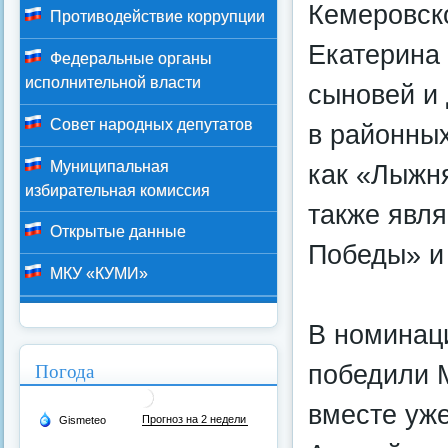
Кемеровско
Противодействие коррупции
Екатерина 
Федеральные органы
исполнительной власти
сыновей и 
Совет народных депутатов
в районных
Муниципальная
как «Лыжн
избирательная комиссия
также явл
Открытые данные
Победы» и
МКУ «КУМИ»
В номинац
Погода
победили 
вместе уже