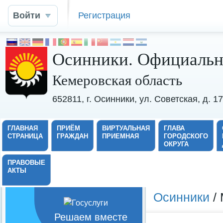
Войти
Регистрация
Осинники. Официальн
Кемеровская область
652811, г. Осинники, ул. Советская, д. 
ГЛАВНАЯ
ПРИЁМ
ВИРТУАЛЬНАЯ
ГЛАВА
СТРАНИЦА
ГРАЖДАН
ПРИЕМНАЯ
ГОРОДСКОГО
ОКРУГА
ПРАВОВЫЕ
АКТЫ
Осинники
/ 
Решаем вместе