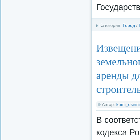
Государст
Категория:
Город
/
Извещени
земельног
аренды д
строител
Автор:
kumi_osinni
В соответст
кодекса Р