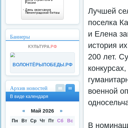
Лучшей се
поселка Ка
и Елена за
Баннеры
история их
200 лет. С
ВОЛОНТЁРЫПОБЕДЫ.РФ
конкурсах,
гуманитар
Архив новостей
военной о
В
В
В виде календаря
вид
вид
односельч
е
е
спи
кал
«
Май 2026
»
ска
енд
аря
Пн
Вт
Ср
Чт
Пт
Сб
Вс
В номинац