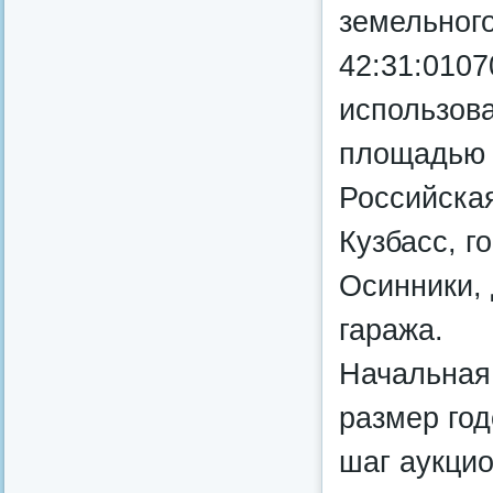
земельног
42:31:010
использов
площадью 6
Российска
Кузбасс, г
Осинники, 
гаража.
Начальная
размер год
шаг аукцио