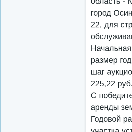
область - 
город Осин
22, для ст
обслужива
Начальная
размер год
шаг аукцио
225,22 руб
С победит
аренды зем
Годовой р
участка ус