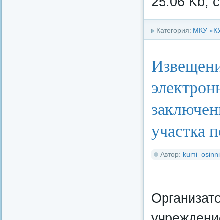
25.06 Kb, 
Категория:
МКУ «К
Извещени
электрон
заключен
участка п
Автор:
kumi_osinni
Организат
учреждени