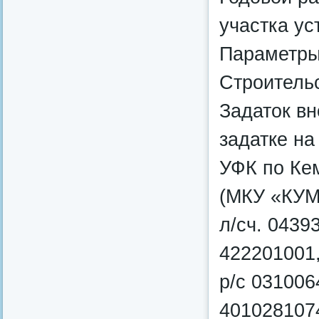
участка ус
Параметры
Строительс
Задаток вн
задатке на
УФК по Кем
(МКУ «КУМИ
л/сч. 043
422201001
р/с 031006
401028107