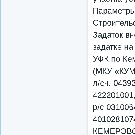
Параметры
Строительс
Задаток вн
задатке на
УФК по Кем
(МКУ «КУМИ
л/сч. 043
422201001
р/с 031006
401028107
КЕМЕРОВО