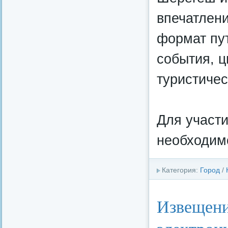
впечатлен
формат пут
события, 
туристичес
Для участ
необходимо
Категория:
Город
/
Извещени