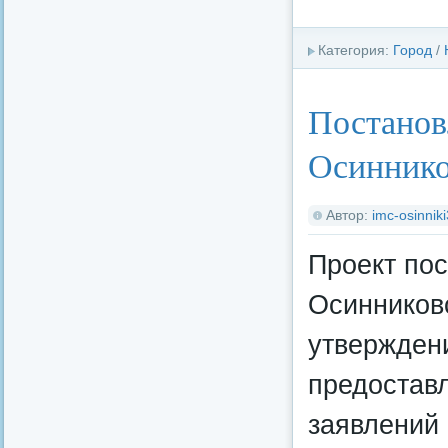
Категория:
Город
/
Постанов
Осиннико
Автор:
imc-osinnik
Проект по
Осинниковс
утвержден
предостав
заявлений