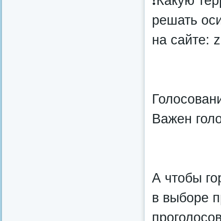
❗Какую те
решать ос
на сайте: 
Голосован
Важен голо
А чтобы г
в выборе п
проголосов