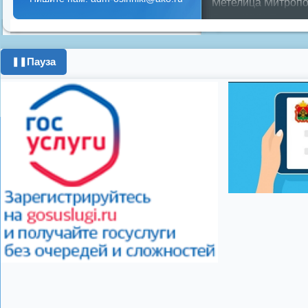
Метелица
Митропо
Днем ЖКХ
Полож
Противопожарная 
день города
ипоте
Пауза
❚❚
поздравления с 8 
цифровое телеви
Показать все теги