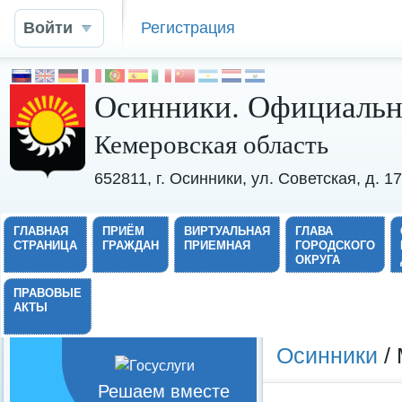
Войти
Регистрация
Осинники. Официальн
Кемеровская область
652811, г. Осинники, ул. Советская, д. 
ГЛАВНАЯ
ПРИЁМ
ВИРТУАЛЬНАЯ
ГЛАВА
СТРАНИЦА
ГРАЖДАН
ПРИЕМНАЯ
ГОРОДСКОГО
ОКРУГА
ПРАВОВЫЕ
АКТЫ
Осинники
/ 
Решаем вместе