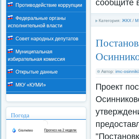
сообщите 
Противодействие коррупции
Федеральные органы
Категория:
ЖКХ
/
М
исполнительной власти
Постанов
Совет народных депутатов
Муниципальная
Осиннико
избирательная комиссия
Автор:
imc-osinnik
Открытые данные
Проект по
МКУ «КУМИ»
Осинниковс
утвержден
Погода
предостав
"Постановк