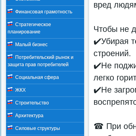
вред людя
Финансовая грамотность
Стратегическое
Чтобы не д
планирование
✔️Убирая т
Малый бизнес
строений.
Потребительский рынок и
✔️Не поджи
защита прав потребителей
легко горит
Социальная сфера
✔️Не загро
ЖКХ
воспрепятс
Строительство
Архитектура
☎ При обн
Силовые структуры