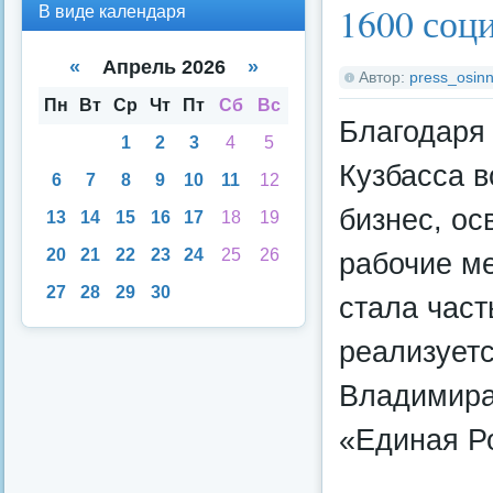
В
В
1600 соц
В виде календаря
вид
вид
е
е
спи
кал
«
Апрель 2026
»
Автор:
press_osinn
ска
енд
аря
Пн
Вт
Ср
Чт
Пт
Сб
Вс
Благодаря
1
2
3
4
5
Кузбасса 
6
7
8
9
10
11
12
бизнес, ос
13
14
15
16
17
18
19
20
21
22
23
24
25
26
рабочие м
27
28
29
30
стала част
реализует
Владимира
«Единая Р