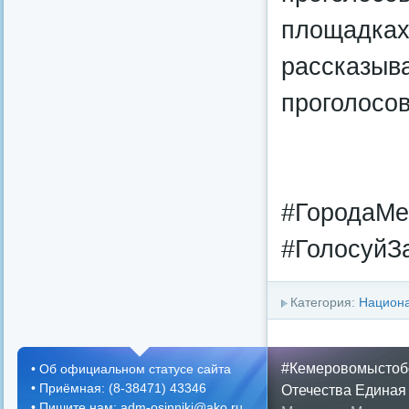
площадках
рассказыва
проголосо
#ГородаМ
#ГолосуйЗ
Категория:
Национа
#Кемеровомыстоб
•
Об официальном статусе сайта
•
Приёмная: (8-38471) 43346
Отечества
Единая
•
Пишите нам: adm-osinniki@ako.ru