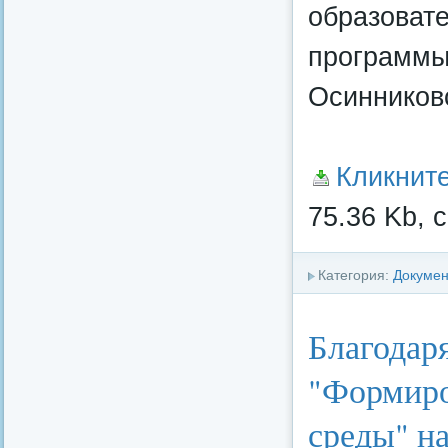
образоват
программы
Осинниковс
Кликнит
75.36 Kb, 
Категория:
Докуме
Благодар
"Формиро
среды" н