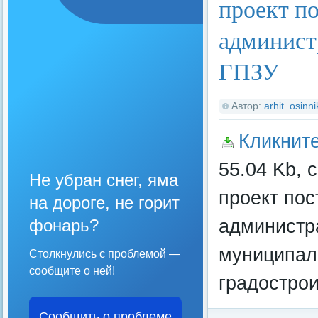
проект п
админист
ГПЗУ
Автор:
arhit_osinni
Кликнит
55.04 Kb, 
Не убран снег, яма
проект по
на дороге, не горит
администр
фонарь?
муниципал
Столкнулись с проблемой —
сообщите о ней!
градострои
Сообщить о проблеме