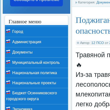
Категория:
Докуме
Поджиган
Главное меню
опасност
Город
Администрация
Автор:
12 ПСО
от
Документы
Травяной п
Муниципальный контроль
🔥
Из-за трав
Национальная политика
лесополосы
Национальные проекты
млекопита
Бюджет Осинниковского
городского округа
легко добр
Экономика