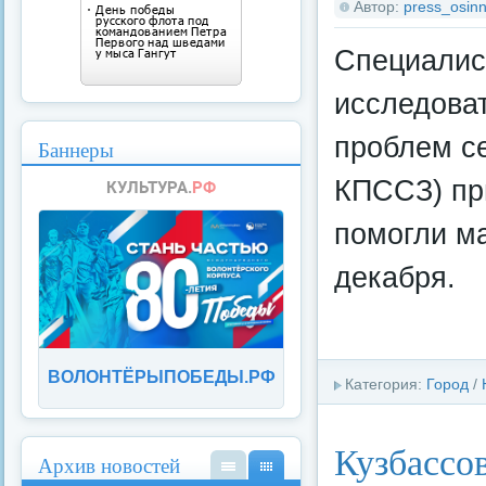
Автор:
press_osinn
Специалис
исследоват
проблем с
Баннеры
КПССЗ) пр
помогли м
декабря.
ВОЛОНТЁРЫПОБЕДЫ.РФ
Категория:
Город
/
Кузбассо
Архив новостей