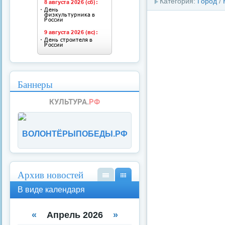
Категория:
Город
/
Баннеры
ВОЛОНТЁРЫПОБЕДЫ.РФ
Архив новостей
В
В
В виде календаря
вид
вид
е
е
спи
кал
«
Апрель 2026
»
ска
енд