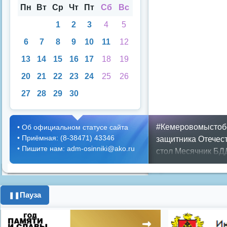
аря
Пн
Вт
Ср
Чт
Пт
Сб
Вс
1
2
3
4
5
6
7
8
9
10
11
12
13
14
15
16
17
18
19
20
21
22
23
24
25
26
27
28
29
30
#Кемеровомыстоб
•
Об официальном статусе сайта
•
Приёмная: (8-38471) 43346
защитника Отечес
•
Пишите нам: adm-osinniki@ako.ru
стол
Месячник БД
ЖКХ
Положение
П
граждан
Противоп
город
день города
Пауза
❚❚
год
опрос
полигон
школьники
энерге
Показать все теги