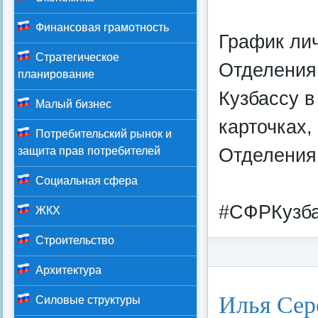
Финансовая грамотность
График ли
Стратегическое
Отделения
планирование
Кузбассу в
Малый бизнес
карточках,
Потребительский рынок и
Отделения
защита прав потребителей
Социальная сфера
#СФРКузба
ЖКХ
Строительство
Архитектура
Категория:
Федерал
Илья Сер
Силовые структуры