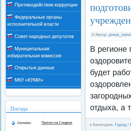
подготов
Противодействие коррупции
учрежден
Федеральные органы
исполнительной власти
Автор:
press_osinn
Совет народных депутатов
В регионе 
Муниципальная
избирательная комиссия
оздоровите
Открытые данные
будет рабо
МКУ «КУМИ»
оздоровле
загородных
отдыха, а 
Погода
Категория:
Город
/