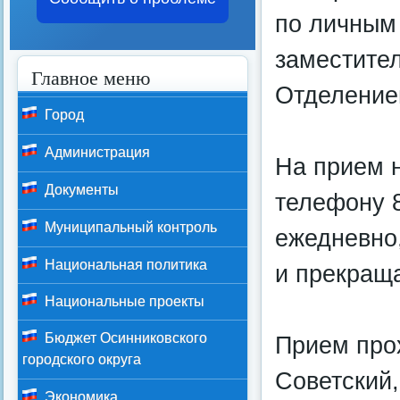
по личным
заместите
Главное меню
Отделение
Город
Администрация
На прием 
Документы
телефону 8
Муниципальный контроль
ежедневно
Национальная политика
и прекраща
Национальные проекты
Бюджет Осинниковского
Прием прох
городского округа
Советский,
Экономика