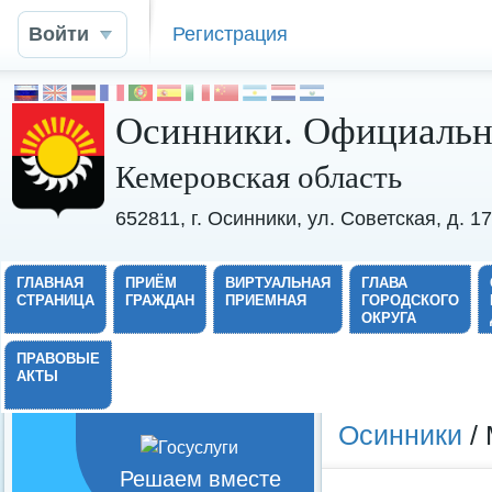
Войти
Регистрация
Осинники. Официальн
Кемеровская область
652811, г. Осинники, ул. Советская, д. 
ГЛАВНАЯ
ПРИЁМ
ВИРТУАЛЬНАЯ
ГЛАВА
СТРАНИЦА
ГРАЖДАН
ПРИЕМНАЯ
ГОРОДСКОГО
ОКРУГА
ПРАВОВЫЕ
АКТЫ
Осинники
/ 
Решаем вместе