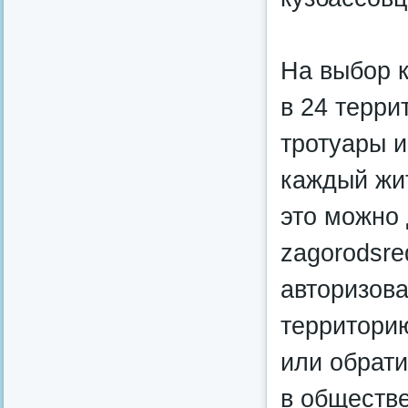
На выбор 
в 24 терри
тротуары и
каждый жит
это можно 
zagorodsre
авторизова
территорию
или обрати
в обществ