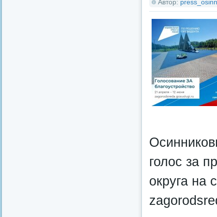
Автор:
press_osinn
Осинниковц
голос за 
округа на 
zagorodsre