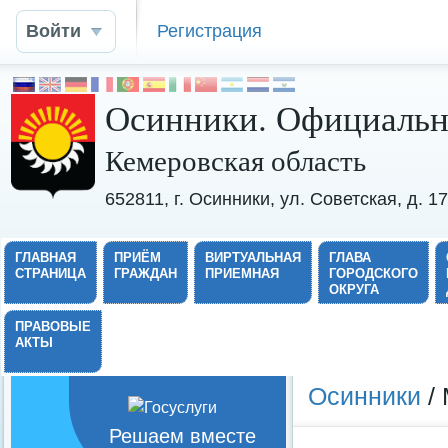
Войти
Регистрация
Осинники. Официальн
Кемеровская область
652811, г. Осинники, ул. Советская, д. 
ГЛАВНАЯ
ПРИЁМ
ВИРТУАЛЬНАЯ
ГЛАВА
СТРАНИЦА
ГРАЖДАН
ПРИЕМНАЯ
ГОРОДСКОГО
ОКРУГА
ПРАВОВЫЕ
АКТЫ
Осинники
/ 
Решаем вместе