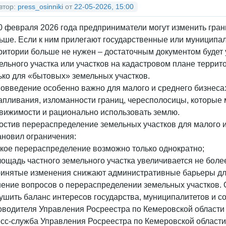
втор:
press_osinniki
от
22-05-2026, 15:00
0 февраля 2026 года предприниматели могут изменить гран
ьше. Если к ним прилегают государственные или муниципа
ритории больше не нужен – достаточным документом будет
ельного участка или участков на кадастровом плане террит
ько для «бытовых» земельных участков.
овведение особенно важно для малого и среднего бизнеса:
апливания, изломанности границ, чересполосицы, которые
вижимости и рационально использовать землю.
остив перераспределение земельных участков для малого и 
ановил ограничения:
акое перераспределение возможно только однократно;
лощадь частного земельного участка увеличивается не боле
инятые изменения снижают административные барьеры для
ение вопросов о перераспределении земельных участков. 
ушить баланс интересов государства, муниципалитетов и со
оводителя Управления Росреестра по Кемеровской области
сс-служба Управления Росреестра по Кемеровской области 