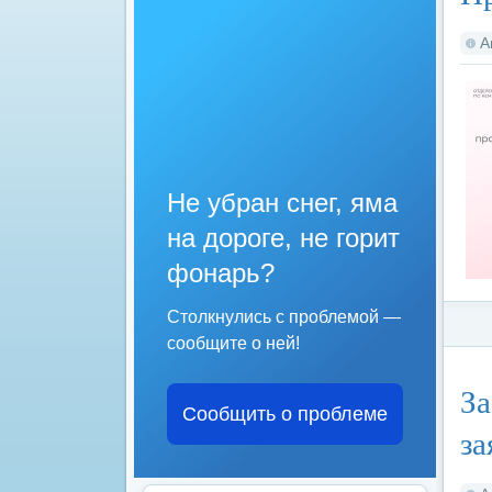
А
Не убран снег, яма
на дороге, не горит
фонарь?
Столкнулись с проблемой —
сообщите о ней!
Ка
За
Сообщить о проблеме
за