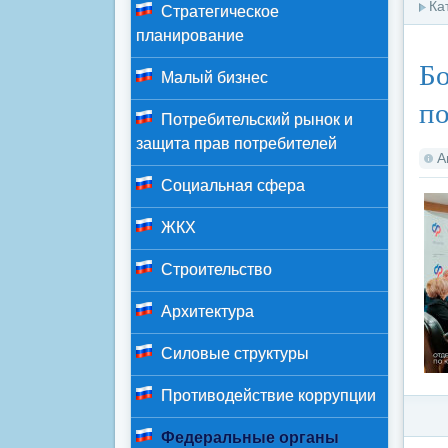
Ка
Стратегическое
планирование
Бо
Малый бизнес
по
Потребительский рынок и
защита прав потребителей
А
Социальная сфера
ЖКХ
Строительство
Архитектура
Силовые структуры
Противодействие коррупции
Федеральные органы