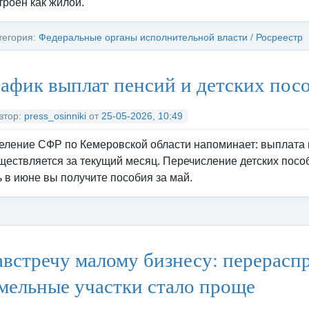
троен как жилой.
тегория:
Федеральные органы исполнительной власти
/
Росреестр
афик выплат пенсий и детских пос
втор:
press_osinniki
от
25-05-2026, 10:49
еление СФР по Кемеровской области напоминает: выплата 
ществляется за текущий месяц. Перечисление детских посо
ь в июне вы получите пособия за май.
тегория:
Федеральные органы исполнительной власти
/
Социальны
встречу малому бизнесу: перерасп
мельные участки стало проще