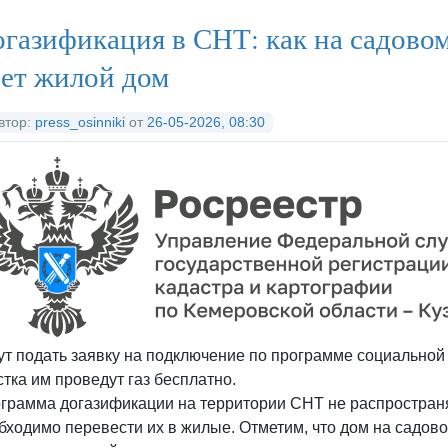
тегория:
Федеральные органы исполнительной власти
/
Социальны
газификация в СНТ: как на садовом
ет жилой дом
втор:
press_osinniki
от
26-05-2026, 08:30
ут подать заявку на подключение по программе социальной
стка им проведут газ бесплатно.
грамма догазификации на территории СНТ не распространя
бходимо перевести их в жилые. Отметим, что дом на садов