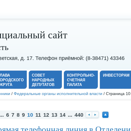
циальный сайт
сть
оветская, д. 17. Телефон приёмной: (8-38471) 43346
ГЛАВА
СОВЕТ
КОНТРОЛЬНО-
ИНВЕСТОРАМ
ГОРОДСКОГО
НАРОДНЫХ
СЧЕТНАЯ
ОКРУГА
ДЕПУТАТОВ
ПАЛАТА
нники
/
Федеральные органы исполнительной власти
/ Страница 10
...
6
7
8
9
10
11
12
13
14
...
440
На
Вп
На
ямая телефонная линия в Отделен
за
ер
ве