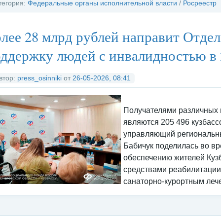
тегория:
Федеральные органы исполнительной власти
/
Росреестр
лее 28 млрд рублей направит Отде
ддержку людей с инвалидностью в 
втор:
press_osinniki
от
26-05-2026, 08:41
Получателями различных 
являются 205 496 кузбас
управляющий региональ
Бабичук поделилась во вр
обеспечению жителей Куз
средствами реабилитации
санаторно-курортным леч