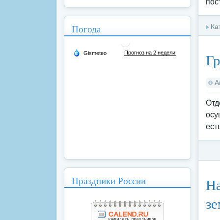
пос
Погода
Ка
Гр
А
Отд
осу
ест
Ка
Праздники России
На
зе