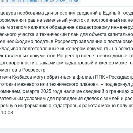
втор:
press_osinniki
от
26-05-2026, 11:56
цедура необходима для внесения сведений в Единый госу
формления прав на земельный участок и построенный на н
вым этапом является обращение к кадастровому инженеру,
ельного участка и технический план для объекта капитально
ее необходимо подать в Росреестр заявление о постановке 
кладывая подготовленные инженером документы на электр
дставленных документов Росреестр внесет необходимые с
договоренности с заказчиком кадастровый инженер может с
ументов в Росреестр.
тели Кузбасса могут обратиться в филиал ППК «Роскадастр
готовки межевого или технического планов», – подчеркнул
оминаем, с марта 2025 года наличие сведений о границах
зательным условием для проведения сделок с землей и ра
робную информацию о кадастровых работах можно получить 
-10-08.