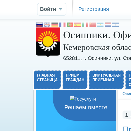
Войти
Регистрация
Осинники. Офи
Кемеровская обла
652811, г. Осинники, ул. С
ГЛАВНАЯ
ПРИЁМ
ВИРТУАЛЬНАЯ
СТРАНИЦА
ГРАЖДАН
ПРИЕМНАЯ
Оси
Решаем вместе
1
Пр