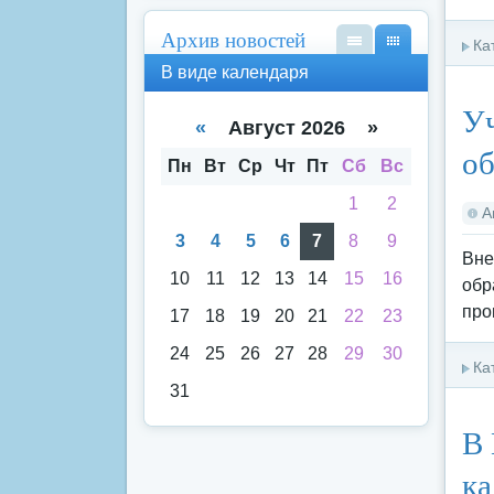
Архив новостей
Ка
В
В
В виде календаря
вид
вид
е
е
Уч
спи
кал
«
Август 2026 »
ска
енд
об
аря
Пн
Вт
Ср
Чт
Пт
Сб
Вс
1
2
А
3
4
5
6
7
8
9
Вне
10
11
12
13
14
15
16
обр
про
17
18
19
20
21
22
23
24
25
26
27
28
29
30
Ка
31
В 
ка