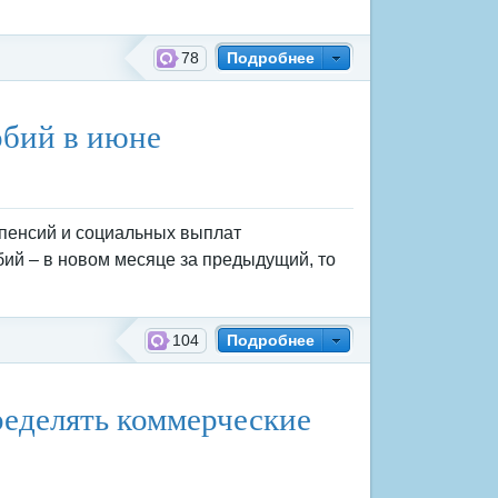
78
Подробнее
обий в июне
пенсий и социальных выплат
бий – в новом месяце за предыдущий, то
104
Подробнее
й фонд России
ределять коммерческие