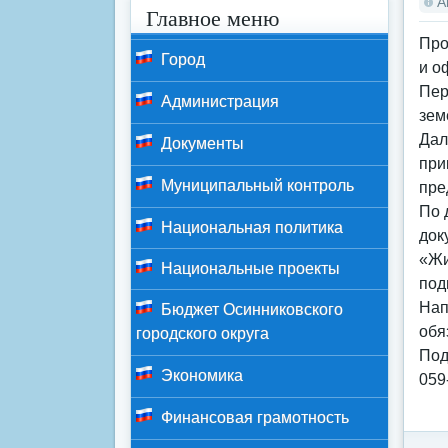
А
Главное меню
Про
Город
и о
Пер
Администрация
зем
Дал
Документы
при
Муниципальный контроль
пре
По 
Национальная политика
док
«Жи
Национальные проекты
под
Нап
Бюджет Осинниковского
обя
городского округа
Под
Экономика
059
Финансовая грамотность