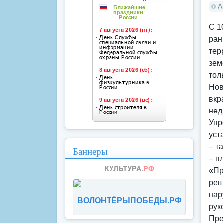
А
С 1
ран
тер
зем
тол
Нов
вкр
нед
Упр
уст
– т
Баннеры
– п
«Пр
реш
нар
ВОЛОНТЁРЫПОБЕДЫ.РФ
рук
Пре