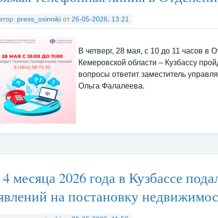
д
ед
рх
втор:
press_osinniki
от
26-05-2026, 13:21
В четверг, 28 мая, с 10 до 11 часов 
Кемеровской области – Кузбассу прой
вопросы ответит заместитель управ
Ольга Фалалеева.
тегория:
Федеральные органы исполнительной власти
/
Социальны
 4 месяца 2026 года в Кузбассе пода
явлений на постановку недвижимос