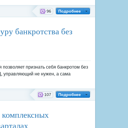
96
Подробнее
уру банкротства без
я позволяет признать себя банкротом без
, управляющий не нужен, а сама
107
Подробнее
ь комплексных
варталах