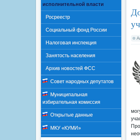
Ка
исполнительной власти
До
Росреестр
уч
Социальный фонд России
А
Налоговая инспекция
Занятость населения
Архив новостей ФСС
Совет народных депутатов
Муниципальная
избирательная комиссия
мог
Открытые данные
уча
Про
МКУ «КУМИ»
нео