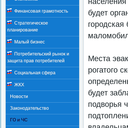
населения
будет орга
Финансовая грамотность
городская
Стратегическое
планирование
маломобил
Малый бизнес
Потребительский рынок и
Места эвак
защита прав потребителей
рогатого с
Социальная сфера
определены
ЖКХ
будет забл
Новости
подворья ч
Законодательство
подтоплен
ГО и ЧС
владельцам