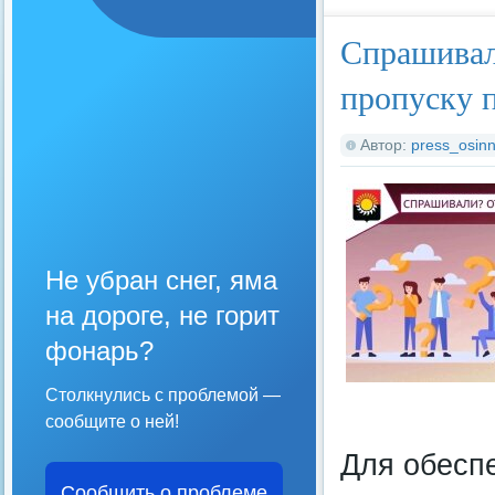
Спрашивали
пропуску 
Автор:
press_osinn
Не убран снег, яма
на дороге, не горит
фонарь?
Столкнулись с проблемой —
сообщите о ней!
Для обесп
Сообщить о проблеме