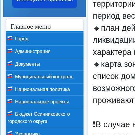
территории
период вес
Главное меню
🔸план де
ликвидации
Город
характера
Администрация
🔸карта зо
Документы
список до
Муниципальный контроль
возможного
Национальная политика
проживают 
Национальные проекты
Бюджет Осинниковского
городского округа
❗В случае
Экономика