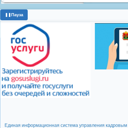
граждан
Противоп
город
день города
Пауза
❚❚
год
опрос
полигон
школьники
энерге
Показать все теги
Единая информационная система управления кадровым 