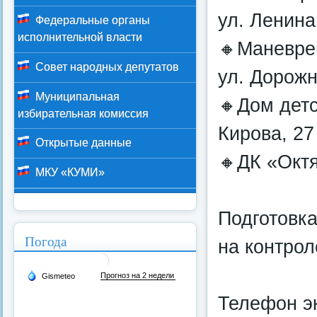
ул. Ленина
Федеральные органы
исполнительной власти
🔸Маневре
Совет народных депутатов
ул. Дорожн
Муниципальная
🔸Дом детс
избирательная комиссия
Кирова, 27
Открытые данные
🔸ДК «Октя
МКУ «КУМИ»
Подготовка
Погода
на контрол
Телефон эк