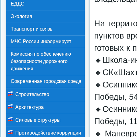
ЕДДС
Экология
На террито
Транспорт и связь
пунктов вр
МЧС России информирует
готовых к
Комиссия по обеспечению
🔸Школа-и
безопасности дорожного
движения
🔸СК«Шахт
Современная городская среда
🔸Осиннико
Строительство
Победы, 5
🔸Осиннико
Архитектура
Победы, 1
Силовые структуры
🔸 Маневр
Противодействие коррупции