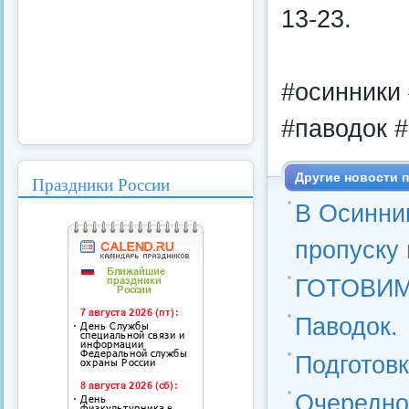
13-23.
#осинники
#паводок #
Другие новости п
Праздники России
В Осинни
пропуску
ГОТОВИМ
Паводок.
Подготов
Очередно