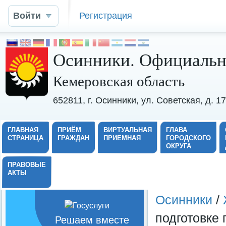
Войти
Регистрация
Осинники. Официальн
Кемеровская область
652811, г. Осинники, ул. Советская, д. 
ГЛАВНАЯ
ПРИЁМ
ВИРТУАЛЬНАЯ
ГЛАВА
СТРАНИЦА
ГРАЖДАН
ПРИЕМНАЯ
ГОРОДСКОГО
ОКРУГА
ПРАВОВЫЕ
АКТЫ
Осинники
/
подготовке 
Решаем вместе