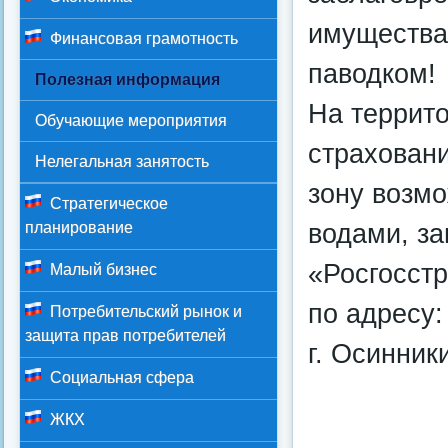
имущества
Финансовая грамотность
паводком!
Полезная информация
На террито
Обучающие мероприятия
страхован
Нелегальная занятость
зону возм
Стратегическое
водами, з
планирование
«Росгосст
Малый бизнес
по адресу:
Потребительский рынок и
защита прав потребителей
г. Осинники
Социальная сфера
ЖКХ