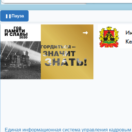
Противопожарная 
день города
ипоте
Пауза
❚❚
поздравления с 8 
цифровое телеви
Показать все теги
Единая информационная система управления кадровым 