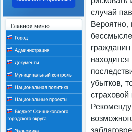
рисковать 
случай пав
Вероятно, 
Главное меню
бессмыслен
Город
гражданин 
Администрация
находится 
Документы
последстви
Муниципальный контроль
убытков, т
Национальная политика
страховой
Национальные проекты
Рекоменду
Бюджет Осинниковского
возможног
городского округа
заблаговре
Экономика