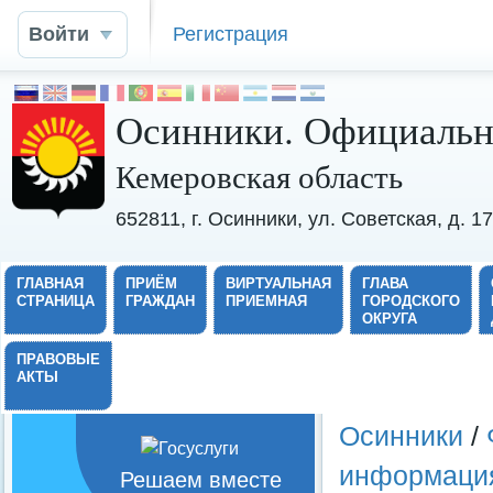
Войти
Регистрация
Осинники. Официальн
Кемеровская область
652811, г. Осинники, ул. Советская, д. 
ГЛАВНАЯ
ПРИЁМ
ВИРТУАЛЬНАЯ
ГЛАВА
СТРАНИЦА
ГРАЖДАН
ПРИЕМНАЯ
ГОРОДСКОГО
ОКРУГА
ПРАВОВЫЕ
АКТЫ
Осинники
/
информаци
Решаем вместе