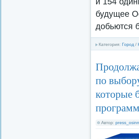
и 154 оди
будущее Ос
добьются 
Категория:
Город
/
Продолжа
по выбор
которые б
программ
Автор:
press_osinn