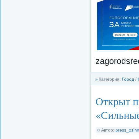
zagorodsre
Категория:
Город
/
Открыт п
«Сильные
Автор:
press_osinn