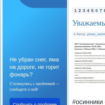
1
2
3
4
5
6
7
Уважаемы
Автор:
press_osinn
Не убран снег, яма
на дороге, не горит
фонарь?
Столкнулись с проблемой —
сообщите о ней!
#осинники 
Сообщить о проблеме