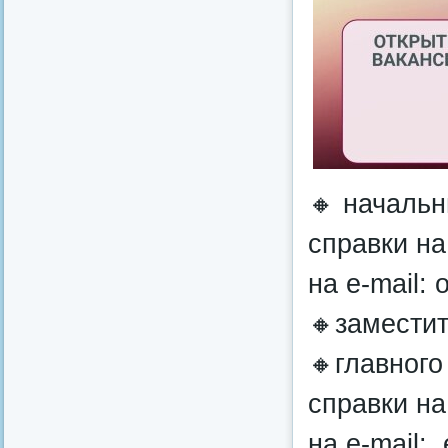
🔸 начальн
справки на
на e-mail: 
🔸заместит
🔸главного
справки на
на e-mail: