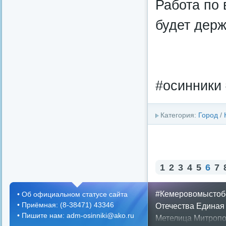
Работа по
будет держ
#осинники
Категория:
Город
/
1
2
3
4
5
6
7
#Кемеровомыстоб
•
Об официальном статусе сайта
•
Приёмная: (8-38471) 43346
Отечества
Единая
•
Пишите нам: adm-osinniki@ako.ru
Метелица
Митропо