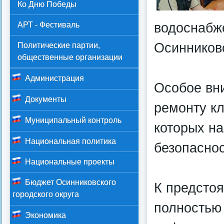
Ко Дню Победы
водоснабж
АРТ - Фестиваль
Осинниковс
Политические партии,
общественные организации
Администрация
Особое вн
Документы
ремонту к
Муниципальный контроль
которых н
Национальная политика
безопаснос
Национальные проекты
Бюджет Осинниковского
К предсто
городского округа
полностью 
Экономика