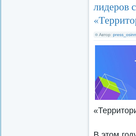
лидеров 
«Террито
Автор:
press_osinn
«Территор
В этом год