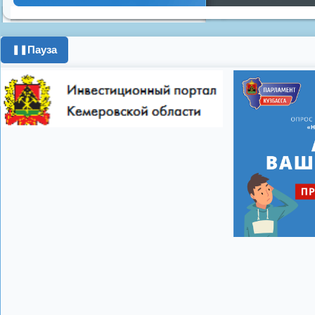
Днем ЖКХ
Полож
Противопожарная 
день города
ипоте
Пауза
❚❚
поздравления с 8 
цифровое телеви
Показать все теги