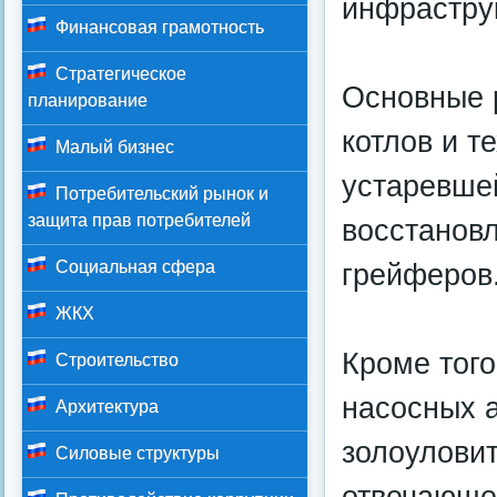
инфраструк
Финансовая грамотность
Стратегическое
Основные 
планирование
котлов и т
Малый бизнес
устаревшей
Потребительский рынок и
защита прав потребителей
восстанов
грейферов
Социальная сфера
ЖКХ
Кроме того
Строительство
насосных а
Архитектура
золоуловит
Силовые структуры
отвечающе