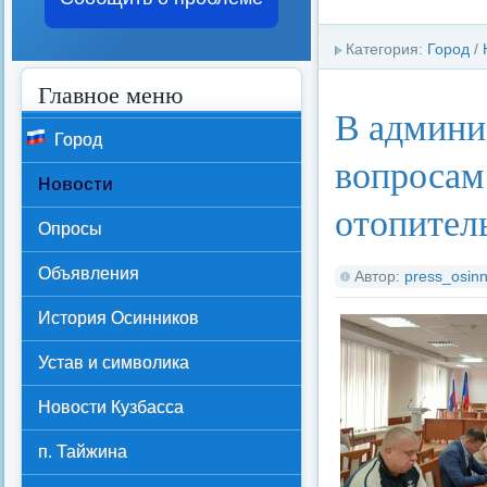
Категория:
Город
/
Главное меню
В админи
Город
вопросам
Новости
отопител
Опросы
Объявления
Автор:
press_osinn
История Осинников
Устав и символика
Новости Кузбасса
п. Тайжина