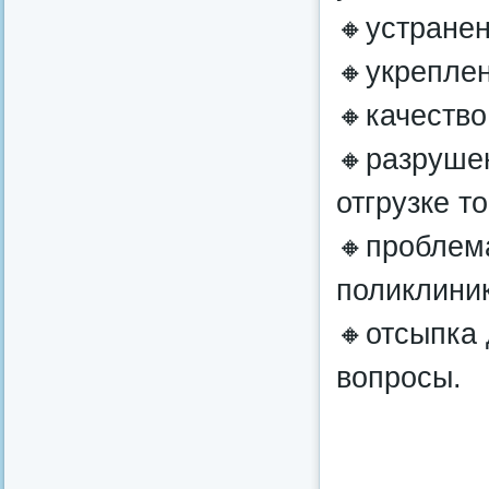
🔸устране
🔸укрепле
🔸качество
🔸разруше
отгрузке т
🔸проблема
поликлиник
🔸отсыпка 
вопросы.