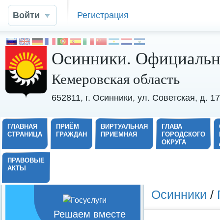
Войти
Регистрация
Осинники. Официальн
Кемеровская область
652811, г. Осинники, ул. Советская, д. 
ГЛАВНАЯ
ПРИЁМ
ВИРТУАЛЬНАЯ
ГЛАВА
СТРАНИЦА
ГРАЖДАН
ПРИЕМНАЯ
ГОРОДСКОГО
ОКРУГА
ПРАВОВЫЕ
АКТЫ
Осинники
/
Решаем вместе