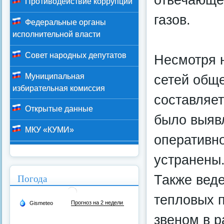
Противодействие коррупции
газов.
Федеральные органы
исполнительной власти
Совет народных депутатов
Несмотря 
сетей обще
Муниципальная
избирательная комиссия
составляет
Открытые данные
было выяв
МКУ «КУМИ»
оперативно
устранены
Также веде
Погода
тепловых 
звеном в р