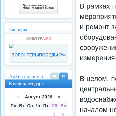
В рамках 
мероприяти
и ремонт з
Баннеры
оборудован
сооружений
ВОЛОНТЁРЫПОБЕДЫ.РФ
измерения
Архив новостей
В целом, п
В
В
В виде календаря
вид
вид
центральны
е
е
спи
кал
«
Август 2026 »
водоснабж
ска
енд
аря
Пн
Вт
Ср
Чт
Пт
Сб
Вс
началом но
1
2