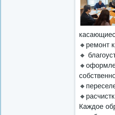
касающиес
🔸ремонт 
🔸 благоус
🔸оформле
собственно
🔸переселе
🔸расчистк
Каждое обр