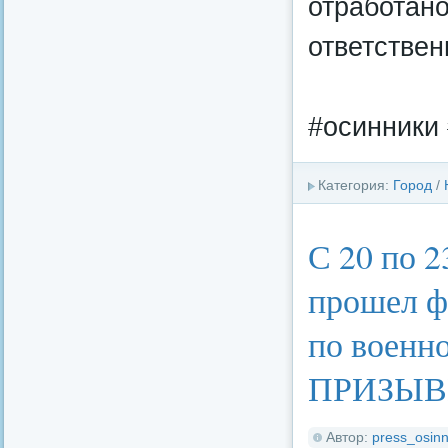
отработан
ответстве
#осинники 
Категория:
Город
/
С 20 по 2
прошел ф
по военн
ПРИЗЫВН
Автор:
press_osinn