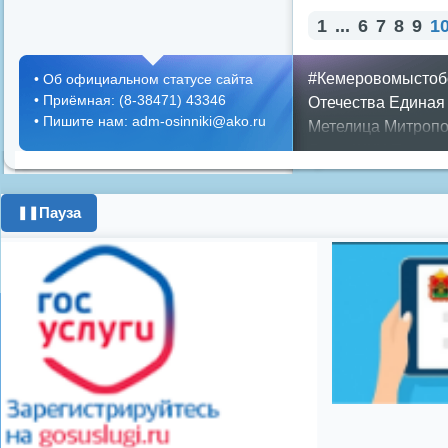
1
...
6
7
8
9
1
#Кемеровомыстоб
•
Об официальном статусе сайта
•
Приёмная: (8-38471) 43346
Отечества
Единая
•
Пишите нам: adm-osinniki@ako.ru
Метелица
Митропо
Днем ЖКХ
Полож
Противопожарная 
день города
ипоте
Пауза
❚❚
поздравления с 8 
цифровое телеви
Показать все теги