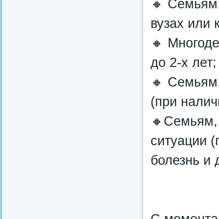
🔸 Семьям,
вузах или 
🔸 Многод
до 2-х лет;
🔸 Семьям
(при налич
🔸Семьям,
ситуации (
болезнь и д
С момента