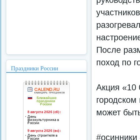
участнико
разогрева
настроени
После раз
поход по г
Праздники России
Акция «10 
городском 
может быт
#осинники 