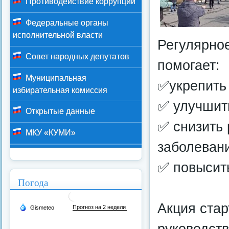
Противодействие коррупции
Федеральные органы
исполнительной власти
Регулярное
Совет народных депутатов
помогает:
Муниципальная
✅укрепить
избирательная комиссия
✅ улучшит
Открытые данные
✅ снизить 
МКУ «КУМИ»
заболеван
✅ повысить
Погода
Акция стар
руководств