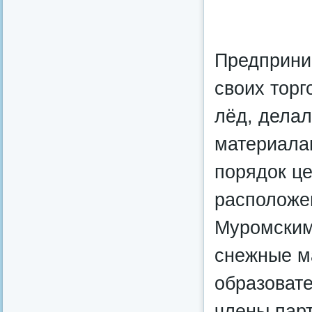
Предприни
своих торг
лёд, дела
материала
порядок це
расположе
Муромским
снежные м
образоват
члены пар