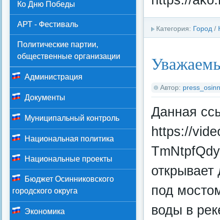
Ко Дню Победы
АРТ - Фестиваль
Категория:
Город
/
Политические партии,
общественные организации
Уважаемы
Администрация
Автор:
press_osinn
Документы
Данная сс
Муниципальный контроль
https://vid
Национальная политика
TmNtpfQdy
Национальные проекты
открывает 
Бюджет Осинниковского
под мостом
городского округа
воды в рек
Экономика