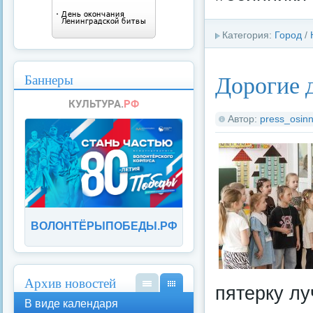
Категория:
Город
/
Дорогие 
Баннеры
Автор:
press_osinn
ВОЛОНТЁРЫПОБЕДЫ.РФ
Архив новостей
пятерку лу
В
В
В виде календаря
вид
вид