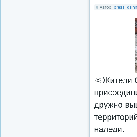
Автор:
press_osinn
🔆Жители О
присоедини
дружно вы
территорий
наледи.