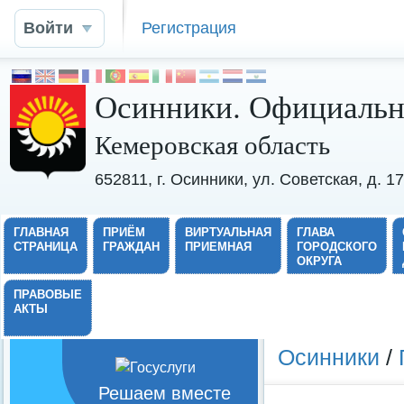
Войти
Регистрация
Осинники. Официальн
Кемеровская область
652811, г. Осинники, ул. Советская, д. 
ГЛАВНАЯ
ПРИЁМ
ВИРТУАЛЬНАЯ
ГЛАВА
СТРАНИЦА
ГРАЖДАН
ПРИЕМНАЯ
ГОРОДСКОГО
ОКРУГА
ПРАВОВЫЕ
АКТЫ
Осинники
/
Решаем вместе