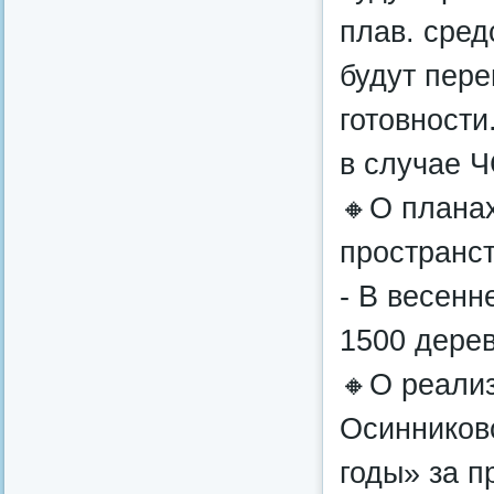
плав. сред
будут пер
готовности
в случае Ч
🔸О планах
пространст
- В весенн
1500 дерев
🔸О реали
Осинниковс
годы» за п