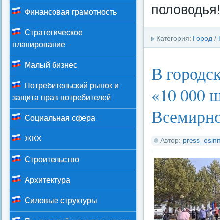
половодья
Финансовая грамотность
Стратегическое
Категория:
Город
/
планирование
Малый бизнес
В городс
Потребительский рынок и
«10 000 ш
защита прав потребителей
Всемирно
Социальная сфера
ЖКХ
Автор:
press_osinn
Строительство
Архитектура
Силовые структуры