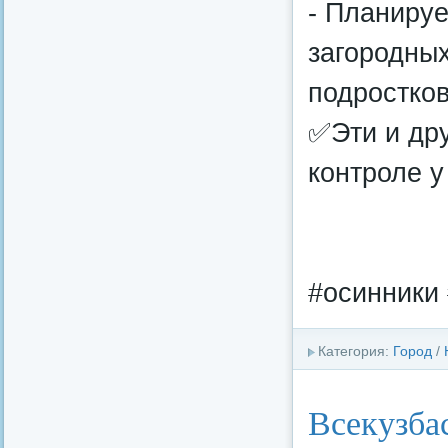
- Планируе
загородных
подростков
✅Эти и др
контроле у
#осинники 
Категория:
Город
/
Всекузба