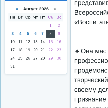
представив
е
е
спи
кал
«
Август 2026 »
Всероссий
ска
енд
аря
Пн
Вт
Ср
Чт
Пт
Сб
Вс
«Воспитате
1
2
3
4
5
6
7
8
9
10
11
12
13
14
15
16
🔸Она мас
17
18
19
20
21
22
23
24
25
26
27
28
29
30
профессио
31
продемонс
творческий
своему де
признание 