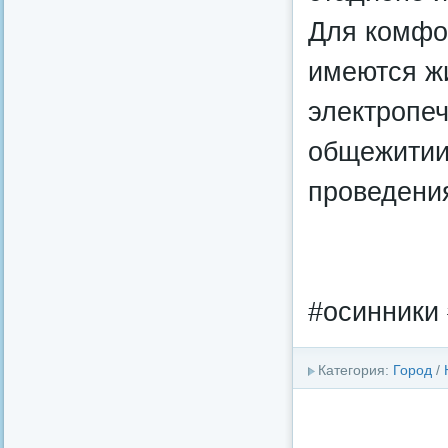
Для комфо
имеются ж
электропеч
общежитии
проведения
#осинники 
Категория:
Город
/