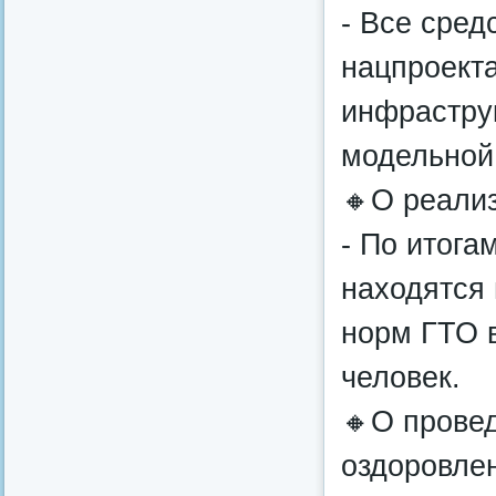
- Все сред
нацпроект
инфраструк
модельной
🔸О реали
- По итога
находятся 
норм ГТО в
человек.
🔸О прове
оздоровлен