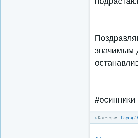
подрастаю
Поздравля
значимым 
останавлив
#осинники 
Категория:
Город
/