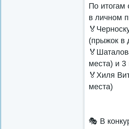
По итогам
в личном п
🏅Черноску
(прыжок в 
🏅Шаталова
места) и 3
🏅Хиля Вит
места)
🎭 В конку