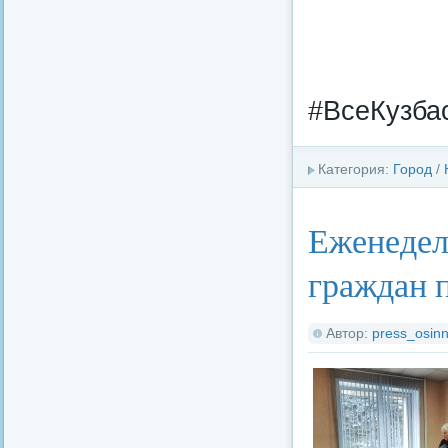
#ВсеКузба
Категория:
Город
/
Еженедел
граждан 
Автор:
press_osinn