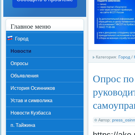
Главное меню
Город
Новости
Категория:
Город
/
Опросы
Опрос по
Объявления
руководи
История Осинников
Устав и символика
самоупра
Новости Кузбасса
Автор:
press_osinn
п. Тайжина
https://ako