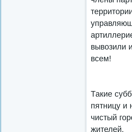
территории
управляющ
артиллери
вывозили и
всем!
Такие суб
пятницу и 
чистый гор
жителей.