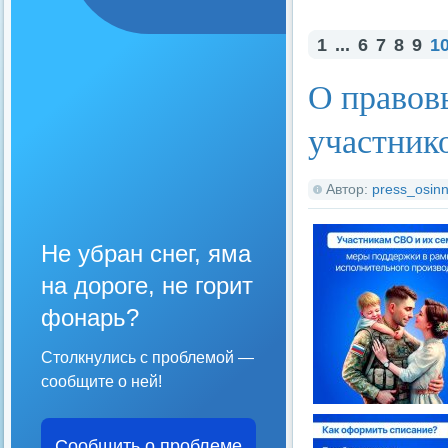
1
...
6
7
8
9
1
О правов
участник
Автор:
press_osinn
Не убран снег, яма
на дороге, не горит
фонарь?
Столкнулись с проблемой —
сообщите о ней!
Сообщить о проблеме