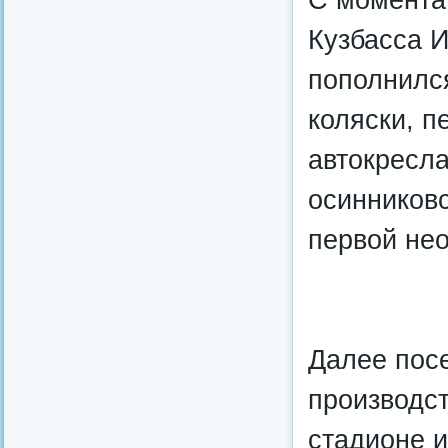
Кузбасса 
пополнился
коляски, п
автокресла
осинников
первой не
Далее посе
производс
стадионе и