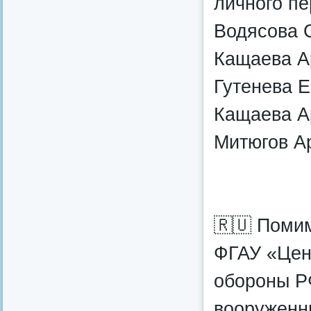
личного пе
Водясова С
Кащаева Ар
Гутенева Е
Кащаева Ар
Митюгов Ар
🇷🇺 Поми
ФГАУ «Цен
обороны РФ
вооруженн