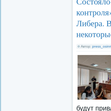
Состояло
контроля
Либера. 
некоторые
Автор:
press_osinn
будут прив