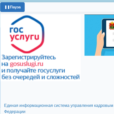
день города
ипоте
Пауза
❚❚
поздравления с 8 
цифровое телеви
Показать все теги
Единая информационная система управления кадровым 
Федерации