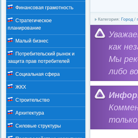
Финансовая грамотность
Категория:
Город
/
Стратегическое
планирование
Уважае
Малый бизнес
как не
Потребительский рынок и
Мы ре
защита прав потребителей
либо в
Социальная сфера
ЖКХ
Инфор
Строительство
Коммен
Архитектура
только
Силовые структуры