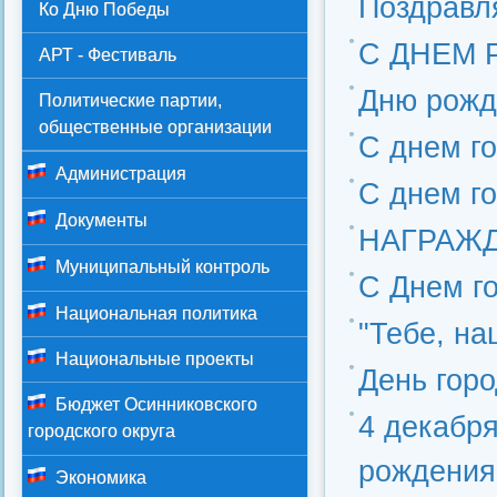
Поздравл
Ко Дню Победы
С ДНЕМ 
АРТ - Фестиваль
Дню рожд
Политические партии,
общественные организации
С днем го
Администрация
С днем го
Документы
НАГРАЖД
Муниципальный контроль
С Днем го
Национальная политика
"Тебе, на
Национальные проекты
День гор
Бюджет Осинниковского
4 декабр
городского округа
рождения
Экономика