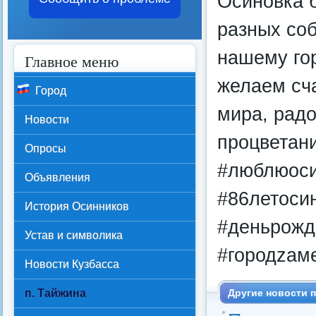
Осиновка б
разных соб
нашему гор
Главное меню
желаем сча
Город
мира, радо
Новости
процветани
Опросы
#люблюоси
Объявления
#86летоси
История Осинников
#деньрожд
Устав и символика
#городzам
Новости Кузбасса
п. Тайжина
Другие новости п