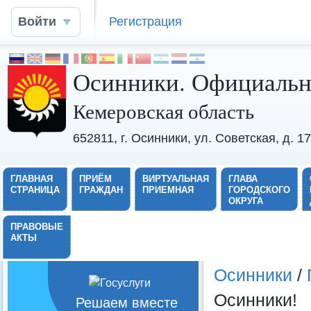
Войти
Регистрация
Осинники. Официальн
Кемеровская область
652811, г. Осинники, ул. Советская, д. 
ГЛАВНАЯ
ПРИЁМ
ВИРТУАЛЬНАЯ
ГЛАВА
СТРАНИЦА
ГРАЖДАН
ПРИЕМНАЯ
ГОРОДСКОГО
ОКРУГА
ПРАВОВЫЕ
АКТЫ
Осинники
/
Осинники!
Решаем вместе