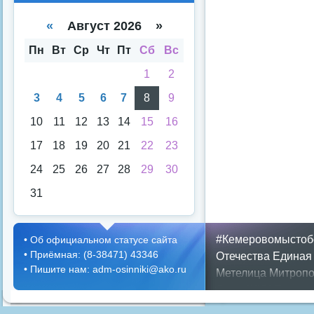
е
е
спи
кал
«
Август 2026 »
ска
енд
аря
Пн
Вт
Ср
Чт
Пт
Сб
Вс
1
2
3
4
5
6
7
8
9
10
11
12
13
14
15
16
17
18
19
20
21
22
23
24
25
26
27
28
29
30
31
#Кемеровомыстоб
•
Об официальном статусе сайта
•
Приёмная: (8-38471) 43346
Отечества
Единая
•
Пишите нам: adm-osinniki@ako.ru
Метелица
Митропо
Днем ЖКХ
Полож
Противопожарная 