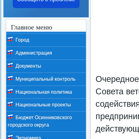
Главное меню
Город
Администрация
Документы
Очередное
Муниципальный контроль
Совета вет
Национальная политика
содействи
Национальные проекты
предприни
Бюджет Осинниковского
городского округа
действующ
Экономика