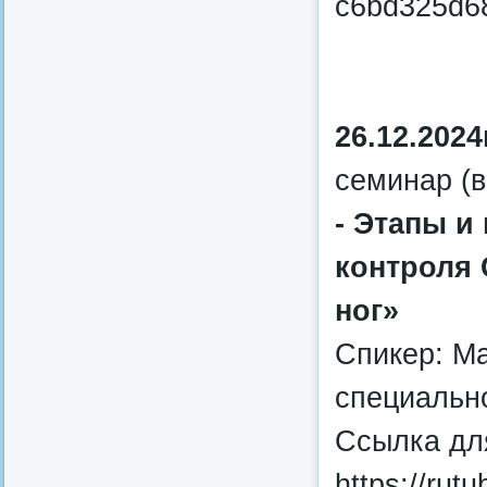
c6bd325d6
26.12.2024
семинар (в
- Этапы и
контроля 
ног»
Спикер: М
специальн
Ссылка дл
https://rut