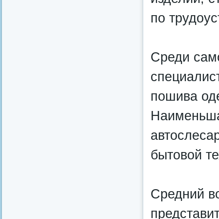
по трудоус
Среди сам
специалис
пошива од
Наименьша
автослесар
бытовой те
Средний во
представи