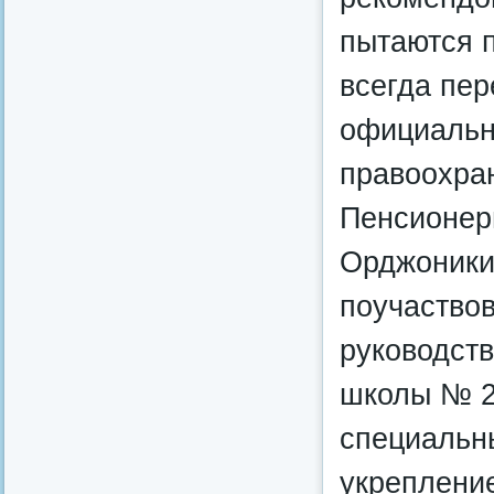
пытаются п
всегда пе
официальн
правоохра
Пенсионер
Орджоники
поучаствов
руководств
школы № 
специальн
укреплени