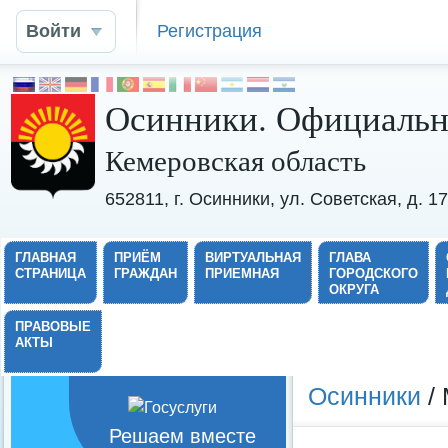
Войти
Регистрация
Осинники. Официальн
Кемеровская область
652811, г. Осинники, ул. Советская, д. 
ГЛАВНАЯ
ПРИЁМ
ВИРТУАЛЬНАЯ
ГЛАВА
СТРАНИЦА
ГРАЖДАН
ПРИЕМНАЯ
ГОРОДСКОГО
ОКРУГА
ПРАВОВЫЕ
АКТЫ
Осинники
/ 
Решаем вместе