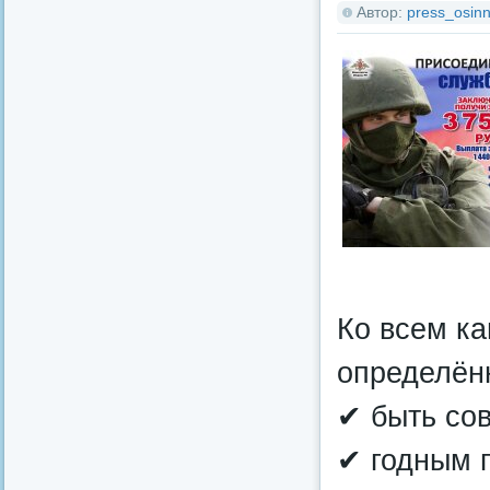
Автор:
press_osinn
Ко всем к
определён
✔ быть со
✔ годным 