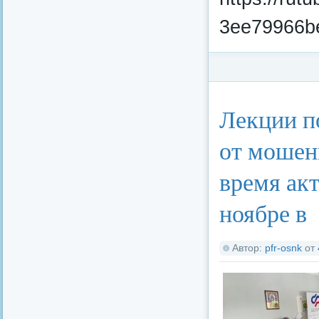
3ee79966b
Категория:
Финансо
Лекции п
от мошен
время ак
ноябре в
Автор:
pfr-osnk
от