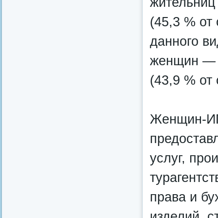
жительниц
(45,3 % от
данного ви
женщин — 
(43,9 % от
Женщин-ИП
предостав
услуг, про
турагентст
права и бу
изделий, с