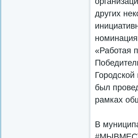
организаци
других не
инициатив
номинация
«Работая 
Победители
Городской
был провед
рамках об
В муницип
#МЫВМЕСТЕ