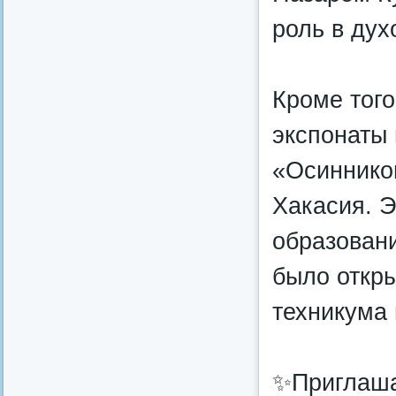
роль в дух
Кроме того
экспонаты
«Осиннико
Хакасия. Э
образован
было откр
техникума 
✨Приглаша