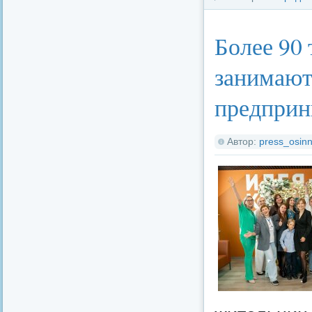
Более 90
занимают
предприн
Автор:
press_osinn