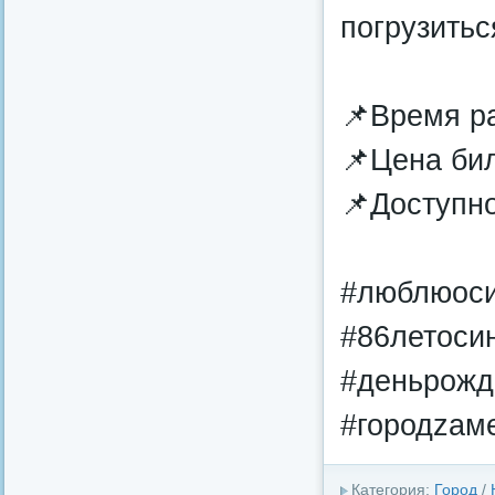
погрузитьс
📌Время ра
📌Цена бил
📌Доступно
#люблюоси
#86летоси
#деньрожд
#городzам
Категория:
Город
/