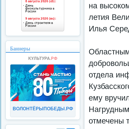
на высоком
летия Вел
Илья Сере
Баннеры
Областным
доброволь
отдела ин
Кузбасског
ему вручи
Нагрудным
ВОЛОНТЁРЫПОБЕДЫ.РФ
отмечены т