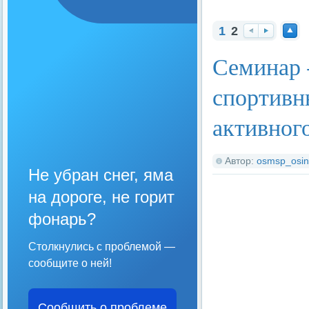
1
2
На
Вп
На
Семинар 
за
ер
ве
д
ед
рх
спортивн
активного
Автор:
osmsp_osin
Не убран снег, яма
на дороге, не горит
фонарь?
Столкнулись с проблемой —
сообщите о ней!
Сообщить о проблеме