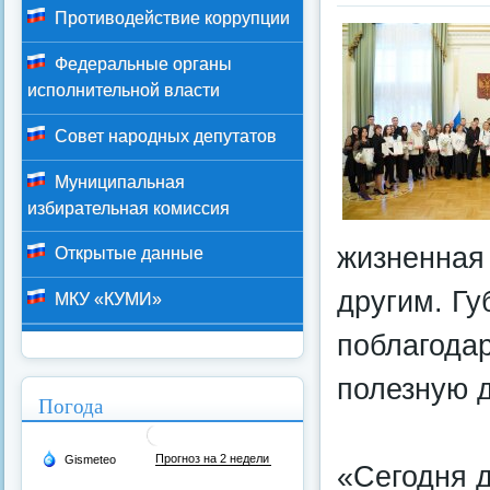
Противодействие коррупции
Федеральные органы
исполнительной власти
Совет народных депутатов
Муниципальная
избирательная комиссия
жизненная
Открытые данные
другим. Г
МКУ «КУМИ»
поблагода
полезную д
Погода
«Сегодня 