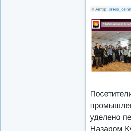
Автор:
press_osinn
Посетители
промышлен
уделено пе
Назаром К