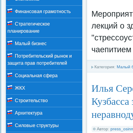
Финансовая грамотность
Мероприят
лекций о з
Стратегическое
планирование
"стрессоу
Малый бизнес
чаепитием
Потребительский рынок и
защита прав потребителей
Категория:
Малый 
Социальная сфера
Илья Сер
ЖКХ
Кузбасса
Строительство
неравнод
Архитектура
Силовые структуры
Автор:
press_osinn