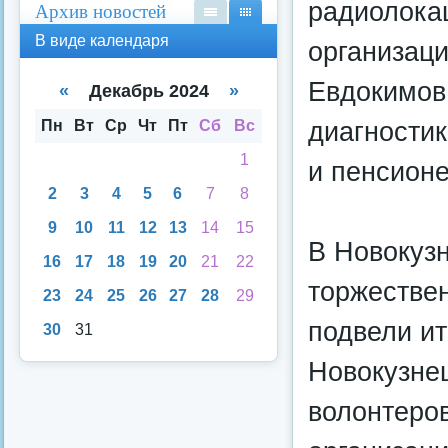
радиолокац
Архив новостей
В
В
В виде календаря
организац
вид
вид
е
е
Евдокимов,
спи
кал
«
Декабрь 2024
»
ска
енд
аря
диагности
Пн
Вт
Ср
Чт
Пт
Сб
Вс
1
и пенсион
2
3
4
5
6
7
8
9
10
11
12
13
14
15
В Новокузн
16
17
18
19
20
21
22
торжестве
23
24
25
26
27
28
29
подвели ит
30
31
Новокузнец
волонтеров