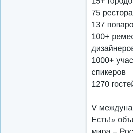
15+ городо
75 рестор
137 поваро
100+ ремес
дизайнеро
1000+ учас
спикеров
1270 госте
V междуна
Есть!» объ
мира – Рос