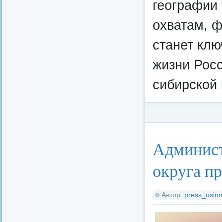
географии
охватам, 
станет клю
жизни Росс
сибирской 
Категория:
Потреби
Админист
округа п
Автор:
press_osinn