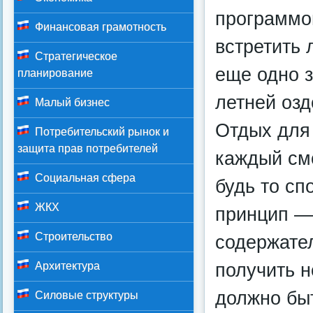
программой
Финансовая грамотность
встретить 
Стратегическое
еще одно 
планирование
летней озд
Малый бизнес
Отдых для 
Потребительский рынок и
защита прав потребителей
каждый см
Социальная сфера
будь то сп
ЖКХ
принцип —
Строительство
содержате
получить н
Архитектура
должно бы
Силовые структуры