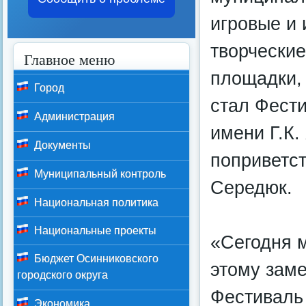
игровые и 
творческие
Главное меню
площадки,
Город
стал Фести
Администрация
имени Г.К.
Документы
поприветст
Муниципальный контроль
Середюк.
Национальная политика
Национальные проекты
«Сегодня 
Бюджет Осинниковского
этому зам
городского округа
Фестиваль
Экономика