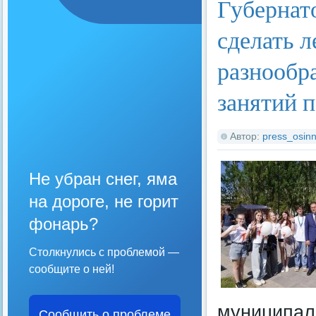
Губернат
сделать л
разнообр
занятий 
Автор:
press_osinn
Не убран снег, яма
на дороге, не горит
фонарь?
Столкнулись с проблемой —
сообщите о ней!
муниципал
Сообщить о проблеме