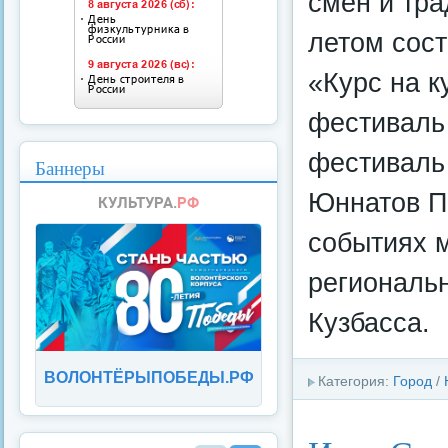
смен и тра
летом сос
«Курс на к
фестиваль
фестиваль
Баннеры
Юннатов Пе
событиях 
региональ
Кузбасса.
ВОЛОНТЁРЫПОБЕДЫ.РФ
Категория:
Город
/