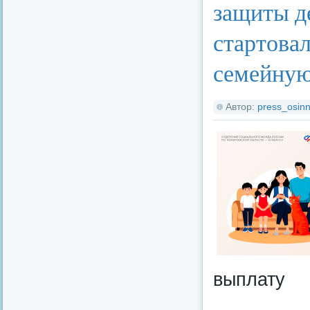
защиты д
стартова
семейную
Автор:
press_osinn
выплату