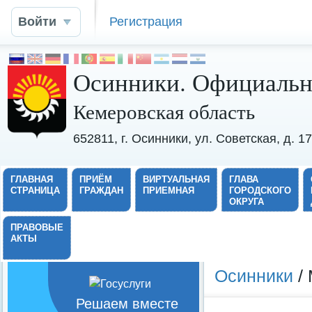
Войти
Регистрация
Осинники. Официальн
Кемеровская область
652811, г. Осинники, ул. Советская, д. 
ГЛАВНАЯ
ПРИЁМ
ВИРТУАЛЬНАЯ
ГЛАВА
СТРАНИЦА
ГРАЖДАН
ПРИЕМНАЯ
ГОРОДСКОГО
ОКРУГА
ПРАВОВЫЕ
АКТЫ
Осинники
/ 
Решаем вместе