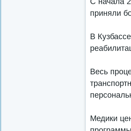
С начала 
приняли бо
В Кузбассе
реабилитац
Весь проце
транспортн
персональ
Медики це
программы