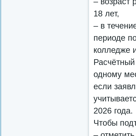
– возраст 
18 лет,
– в течени
периоде по
колледже и
Расчётный
одному ме
если заявл
учитываетс
2026 года.
Чтобы подт
– отметить