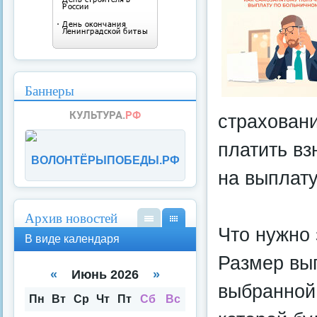
Баннеры
страхован
платить вз
ВОЛОНТЁРЫПОБЕДЫ.РФ
на выплату
Архив новостей
Что нужно 
В
В
В виде календаря
вид
вид
Размер вып
е
е
спи
кал
«
Июнь 2026
»
ска
енд
выбранной 
аря
Пн
Вт
Ср
Чт
Пт
Сб
Вс