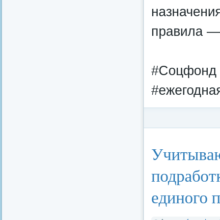
назначени
правила —
#Соцфонд 
#ежегодна
Категория:
Федерал
Учитываю
подработ
единого 