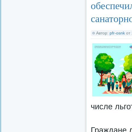
обеспечил
санаторн
Автор:
pfr-osnk
от
числе льго
Граждане л