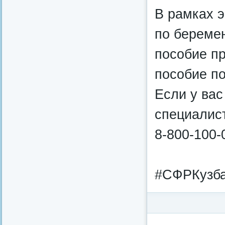
В рамках 
по береме
пособие п
пособие по
Если у вас
специалист
8-800-100-
#СФРКузба
Категория:
Федерал