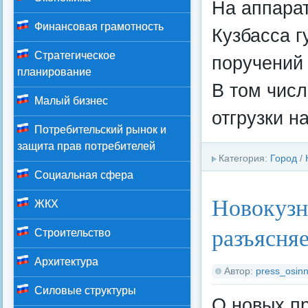
На аппара
Финансовая грамотность
Кузбасса 
Стратегическое
поручений 
планирование
В том числ
Малый бизнес
отгрузки н
Потребительский рынок и
защита прав потребителей
Категория:
Город
/
Социальная сфера
Новокузн
ЖКХ
разъясня
Строительство
Архитектура
Автор:
press_osinn
Силовые структуры
О новых п