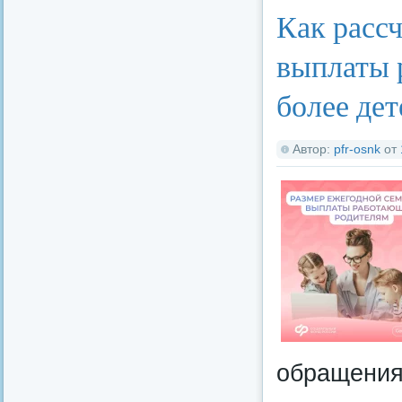
Как расс
выплаты 
более дет
Автор:
pfr-osnk
от
обращения