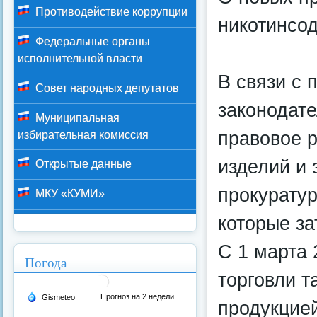
Противодействие коррупции
никотинсо
Федеральные органы
исполнительной власти
В связи с
Совет народных депутатов
законодат
Муниципальная
правовое 
избирательная комиссия
изделий и 
Открытые данные
прокурату
МКУ «КУМИ»
которые за
С 1 марта 
Погода
торговли 
продукцией