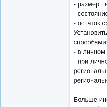
‑ размер п
‑ состояни
‑ остаток 
Установит
способами
‑ в личном
‑ при личн
региональ
региональн
Больше ин