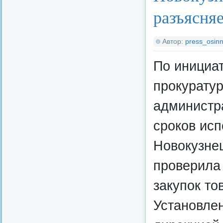
разъясня
Автор:
press_osinn
По инициа
прокуратур
администр
сроков исп
Новокузне
проверила
закупок тов
Установле