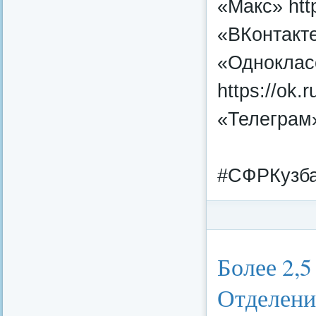
«Макс» htt
«ВКонтакте
«Одноклас
https://ok.
«Телеграм»
#СФРКузба
Категория:
Федерал
Более 2,5
Отделени