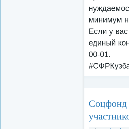
нуждаемост
минимум на
Если у вас
единый кон
00-01.
#СФРКузба
Категория:
Федерал
Соцфонд 
участник