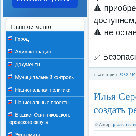
🔺 приобре
доступном,
Главное меню
🔺 не оста
Город
Администрация
✅ Безопасн
Документы
Категория:
ЖКХ
/
М
Муниципальный контроль
Национальная политика
Илья Сер
Национальные проекты
создать р
Бюджет Осинниковского
городского округа
Автор:
press_osinn
Экономика