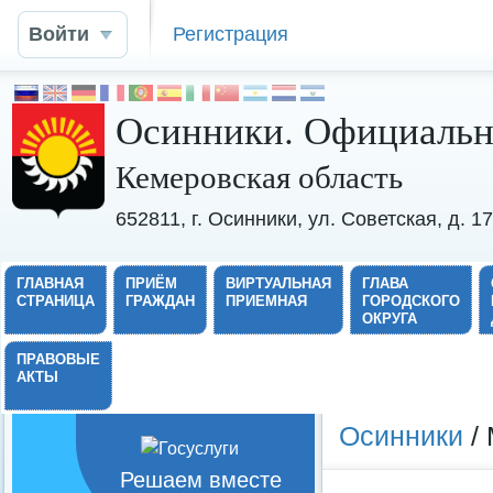
Войти
Регистрация
Осинники. Официальн
Кемеровская область
652811, г. Осинники, ул. Советская, д. 
ГЛАВНАЯ
ПРИЁМ
ВИРТУАЛЬНАЯ
ГЛАВА
СТРАНИЦА
ГРАЖДАН
ПРИЕМНАЯ
ГОРОДСКОГО
ОКРУГА
ПРАВОВЫЕ
АКТЫ
Осинники
/ 
Решаем вместе