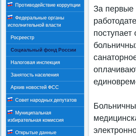
Противодействие коррупции
За первые 
Федеральные органы
работодат
исполнительной власти
поступает
Росреестр
больничных
Социальный фонд России
санаторно
Налоговая инспекция
оплачиваю
Занятость населения
единоврем
Архив новостей ФСС
Совет народных депутатов
Больничный
Муниципальная
медицинска
избирательная комиссия
электронн
Открытые данные