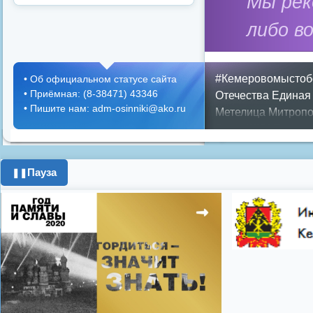
Мы ре
либо в
#Кемеровомыстоб
•
Об официальном статусе сайта
•
Приёмная: (8-38471) 43346
Отечества
Единая
•
Пишите нам: adm-osinniki@ako.ru
Метелица
Митропо
Днем ЖКХ
Полож
Противопожарная 
день города
ипоте
Пауза
❚❚
поздравления с 8 
цифровое телеви
Показать все теги