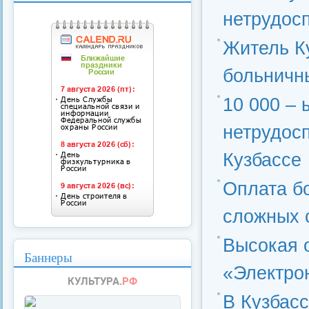
нетрудос
Житель К
больничн
10 000 – 
нетрудос
Кузбассе
Оплата б
сложных 
Высокая 
Баннеры
«Электро
В Кузбас