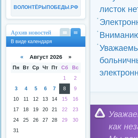
листок н
ВОЛОНТЁРЫПОБЕДЫ.РФ
Электрон
Архив новостей
Вниманию
В
В
В виде календаря
вид
вид
Уважаемы
е
е
спи
кал
«
Август 2026 »
больничн
ска
енд
аря
Пн
Вт
Ср
Чт
Пт
Сб
Вс
электрон
1
2
3
4
5
6
7
8
9
10
11
12
13
14
15
16
17
18
19
20
21
22
23
Категория:
Федерал
Уважае
24
25
26
27
28
29
30
как не
31