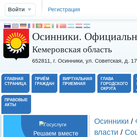
Войти
Регистрация
Осинники. Официальн
Кемеровская область
652811, г. Осинники, ул. Советская, д. 
ГЛАВНАЯ
ПРИЁМ
ВИРТУАЛЬНАЯ
ГЛАВА
СТРАНИЦА
ГРАЖДАН
ПРИЕМНАЯ
ГОРОДСКОГО
ОКРУГА
ПРАВОВЫЕ
АКТЫ
Осинники
/
власти
/
Со
Решаем вместе