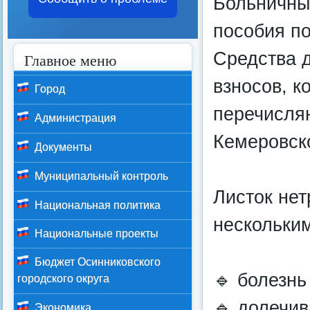
Больничны
пособия п
Средства 
Главное меню
взносов, к
Город
перечисля
Администрация
Кемеровско
Документы
Муниципальный контроль
Листок не
Национальная политика
нескольки
Национальные проекты
Бюджет Осинниковского
🔹 болезнь
городского округа
🔹 долечив
Экономика