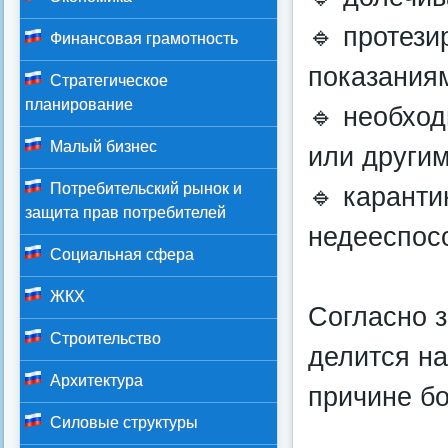
🔹 протези
Финансовая грамотность
показания
Стратегическое
планирование
🔹 необхо
Малый бизнес
или други
Потребительский рынок и
🔹 каранти
защита прав потребителей
недееспос
Социальная сфера
ЖКХ
Согласно 
Строительство
делится на
Архитектура
причине бо
Силовые структуры