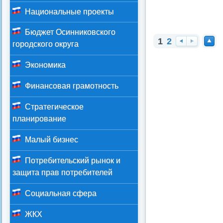
Национальные проекты
Бюджет Осинниковского
1
2
городского округа
На
Вп
На
за
ер
ве
Экономика
д
ед
рх
Финансовая грамотность
Стратегическое
планирование
Малый бизнес
Потребительский рынок и
защита прав потребителей
Социальная сфера
ЖКХ