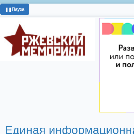
день города
ипоте
Пауза
❚❚
поздравления с 8 
цифровое телеви
Показать все теги
Единая информационна