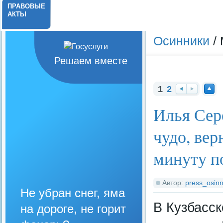
ПРАВОВЫЕ
АКТЫ
Осинники
/ 
Решаем вместе
1
2
На
Вп
На
Илья Сер
за
ер
ве
д
ед
рх
чудо, вер
минуту п
Автор:
press_osinn
Не убран снег, яма
В Кузбасс
на дороге, не горит