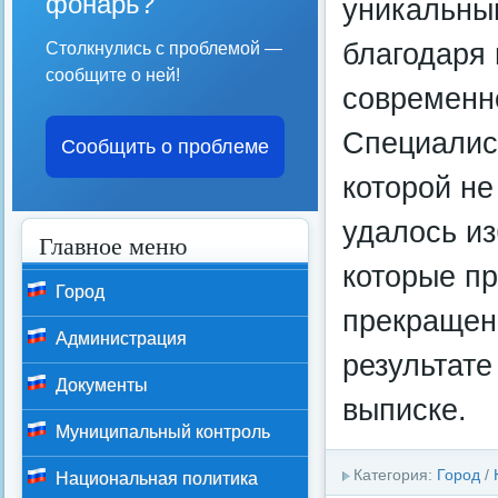
фонарь?
уникальны
благодаря
Столкнулись с проблемой —
сообщите о ней!
современн
Специалис
Сообщить о проблеме
которой не
удалось из
Главное меню
которые пр
Город
прекращен
Администрация
результате
Документы
выписке.
Муниципальный контроль
Категория:
Город
/
Национальная политика