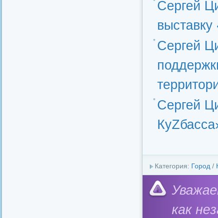
Сергей Ц
выставку 
Сергей Ц
поддержк
территор
Сергей Ц
КуZбасса
Категория:
Город
/
Уважае
как не