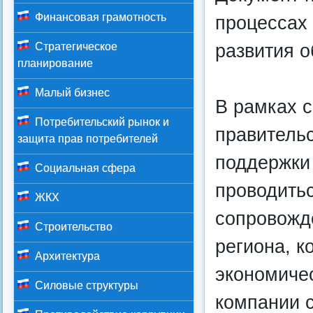
Финансовая грамотность
процессах 
развития о
Стратегическое
планирование
Малый бизнес
В рамках 
Потребительский рынок и
правитель
защита прав потребителей
поддержки
Социальная сфера
проводитьс
ЖКХ
сопровожд
Строительство
региона, 
Архитектура
экономиче
Силовые структуры
компании с