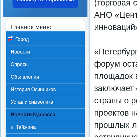
(торговая 
АНО «Цент
Главное меню
инноваций
Город
«Петербур
Новости
форум ост
Опросы
площадок 
Объявления
заключает
История Осинников
страны о 
Устав и символика
проектов н
Новости Кузбасса
прошлых ле
п. Тайжина