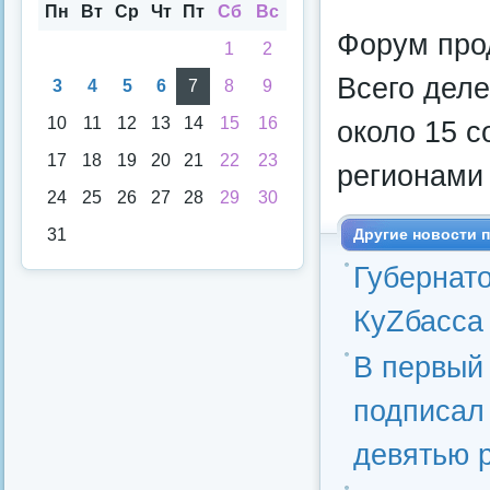
аря
Пн
Вт
Ср
Чт
Пт
Сб
Вс
Форум прод
1
2
Всего деле
3
4
5
6
7
8
9
10
11
12
13
14
15
16
около 15 с
17
18
19
20
21
22
23
регионами
24
25
26
27
28
29
30
31
Другие новости п
Губернат
КуZбасса
В первый
подписал
девятью 