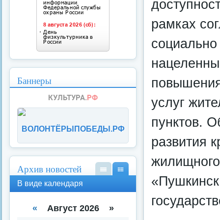
доступност
рамках со
социально
нацеленны
Баннеры
повышения
услуг жит
пунктов. О
ВОЛОНТЁРЫПОБЕДЫ.РФ
развития 
жилищного 
Архив новостей
«Пушкинска
В
В
В виде календаря
вид
вид
е
е
государств
спи
кал
«
Август 2026 »
ска
енд