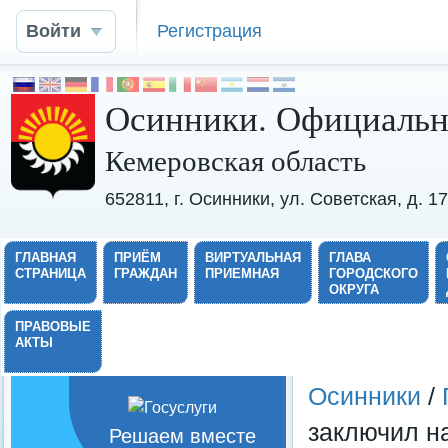
Войти
Регистрация
Осинники. Официальн
Кемеровская область
652811, г. Осинники, ул. Советская, д. 
ГЛАВНАЯ
ПРИЁМ
ВИРТУАЛЬНАЯ
ГЛАВА
СТРАНИЦА
ГРАЖДАН
ПРИЕМНАЯ
ГОРОДСКОГО
ОКРУГА
ПРАВОВЫЕ
АКТЫ
Осинники
/
заключил н
Решаем вместе