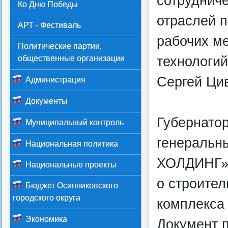
сотрудниче
Ко Дню Победы
отраслей 
АРТ - Фестиваль
рабочих м
Политические партии,
технологий
общественные организации
Сергей Ци
Администрация
Документы
Губернато
Муниципальный контроль
генераль
Национальная политика
ХОЛДИНГ» 
Национальные проекты
о строител
Бюджет Осинниковского
городского округа
комплекса
Экономика
Документ п