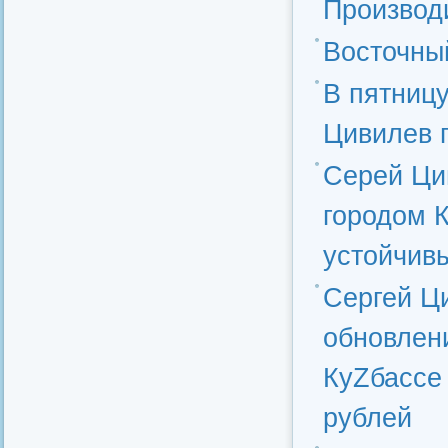
Производ
Восточны
В пятницу
Цивилев 
Серей Ци
городом 
устойчив
Сергей Ц
обновлен
КуZбассе
рублей