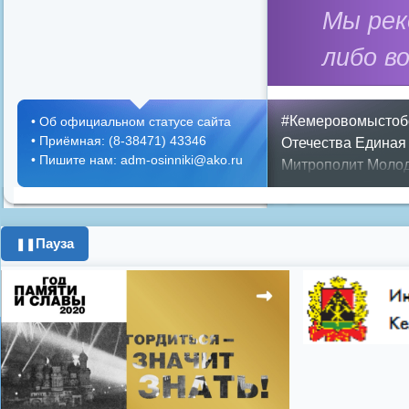
Мы ре
либо в
#Кемеровомыстоб
•
Об официальном статусе сайта
•
Приёмная: (8-38471) 43346
Отечества
Единая
•
Пишите нам: adm-osinniki@ako.ru
Митрополит
Молод
Положение
Предс
Противопожарная 
день города
ипоте
Пауза
❚❚
поздравления с 8 
цифровое телеви
Показать все теги