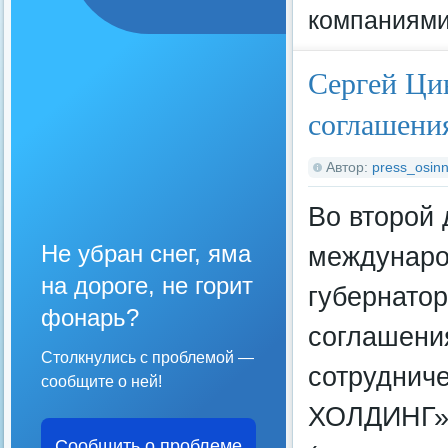
компаниями
Сергей Ци
соглашени
Автор:
press_osinn
Во второй 
Не убран снег, яма
междунаро
на дороге, не горит
губернато
фонарь?
соглашени
Столкнулись с проблемой —
сотруднич
сообщите о ней!
ХОЛДИНГ»,
Сообщить о проблеме