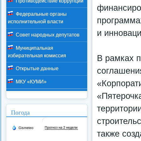
Противодействие коррупции
финансиро
Федеральные органы
программа
исполнительной власти
и инноваци
Совет народных депутатов
Муниципальная
избирательная комиссия
В рамках 
Открытые данные
соглашени
«Корпорати
МКУ «КУМИ»
«Пятерочк
территори
Погода
строительс
также соз