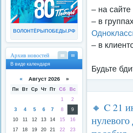
– на сайте
– в группа
Однокласс
ВОЛОНТЁРЫПОБЕДЫ.РФ
– в клиент
Архив новостей
В
В
В виде календаря
Будьте бди
вид
вид
е
е
спи
кал
«
Август 2026 »
ска
енд
аря
Пн
Вт
Ср
Чт
Пт
Сб
Вс
Категория:
Федерал
1
2
🔸 C 21 
3
4
5
6
7
8
9
нулевого 
10
11
12
13
14
15
16
17
18
19
20
21
22
23