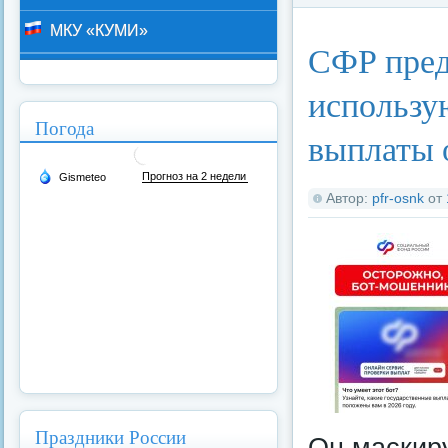
Категория:
Федерал
МКУ «КУМИ»
СФР пред
использу
Погода
выплаты 
Автор:
pfr-osnk
от
Праздники России
Он маскир