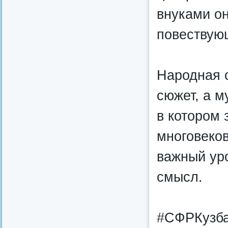
внуками он
повествующ
Народная с
сюжет, а м
в котором 
многовеков
важный ур
смысл.
#СФРКузба