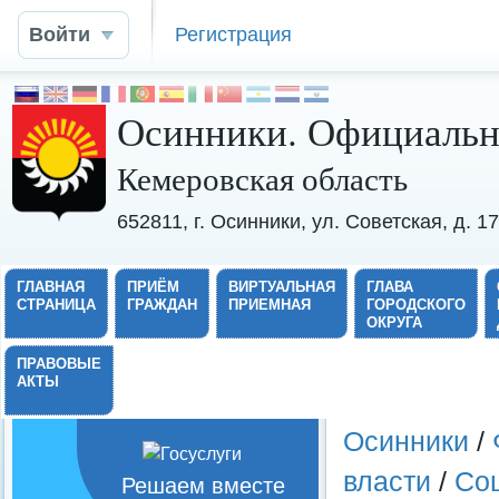
Войти
Регистрация
Осинники. Официальн
Кемеровская область
652811, г. Осинники, ул. Советская, д. 
ГЛАВНАЯ
ПРИЁМ
ВИРТУАЛЬНАЯ
ГЛАВА
СТРАНИЦА
ГРАЖДАН
ПРИЕМНАЯ
ГОРОДСКОГО
ОКРУГА
ПРАВОВЫЕ
АКТЫ
Осинники
/
власти
/
Со
Решаем вместе