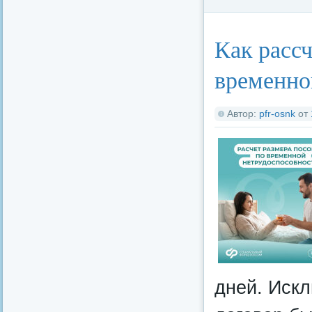
Категория:
Федерал
Как расс
временно
Автор:
pfr-osnk
от
дней. Искл