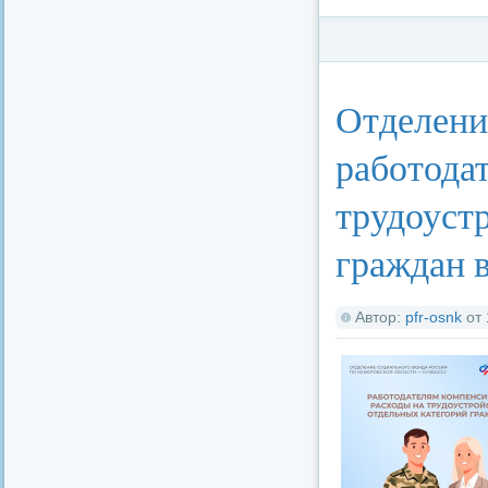
Категория:
Федерал
Отделени
работода
трудоуст
граждан 
Автор:
pfr-osnk
от