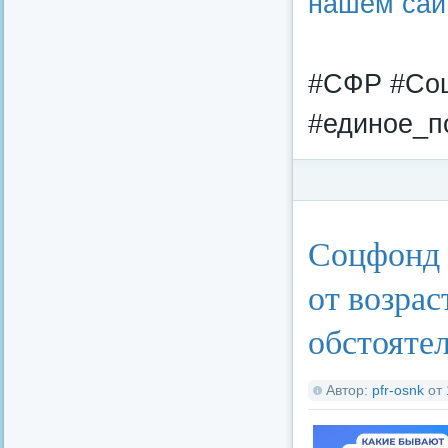
нашем сай
#СФР #Со
#единое_п
Категория:
Федерал
Соцфонд 
от возрас
обстоятел
Автор:
pfr-osnk
от