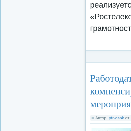
реализует
«Ростелек
грамотност
Категория:
Федерал
Работода
компенсир
мероприя
Автор:
pfr-osnk
от