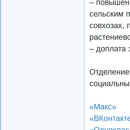
– повышен
сельским п
совхозах, 
растениево
– доплата 
Отделение
социальных
«Mакс»
«ВКонтакт
«Одноклас