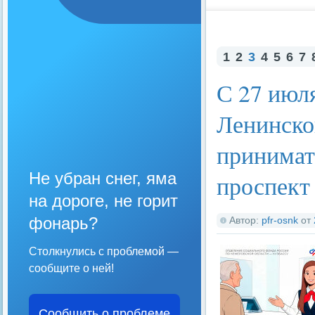
1
2
3
4
5
6
7
С 27 июл
Ленинско
принимат
Не убран снег, яма
проспект
на дороге, не горит
фонарь?
Автор:
pfr-osnk
от
Столкнулись с проблемой —
сообщите о ней!
Сообщить о проблеме