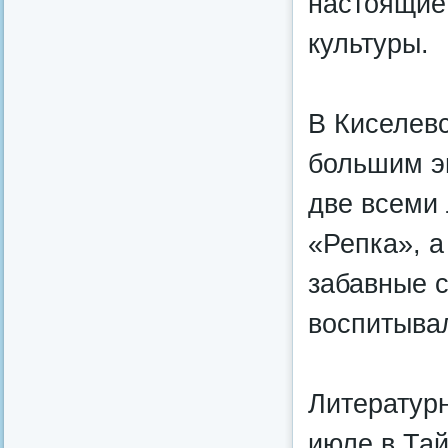
настоящие
культуры.
В Киселевс
большим э
две всеми
«Репка», а
забавные с
воспитыва
Литературн
июле в Тай