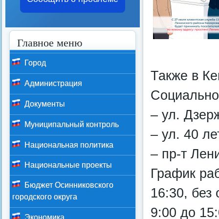
Главное меню
Город
Также в К
Администрация
Социально
Документы
– ул. Дзер
Муниципальный контроль
– ул. 40 ле
Национальная политика
– пр-т Лен
Национальные проекты
График раб
Бюджет Осинниковского
16:30, без
городского округа
9:00 до 15:
Экономика