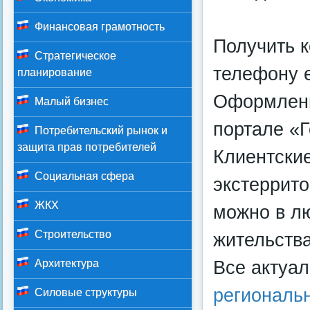
Финансовая грамотность
Получить 
Стратегическое
телефону е
планирование
Оформлени
Малый бизнес
портале «Г
Потребительский рынок и
защита прав потребителей
Клиентски
Социальная сфера
экстеррит
ЖКХ
можно в лю
Строительство
жительства
Все актуа
Архитектура
региональ
Силовые структуры