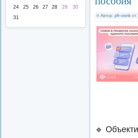
пособия
24
25
26
27
28
29
30
Автор:
pfr-osnk
от
31
🔹️ Объект