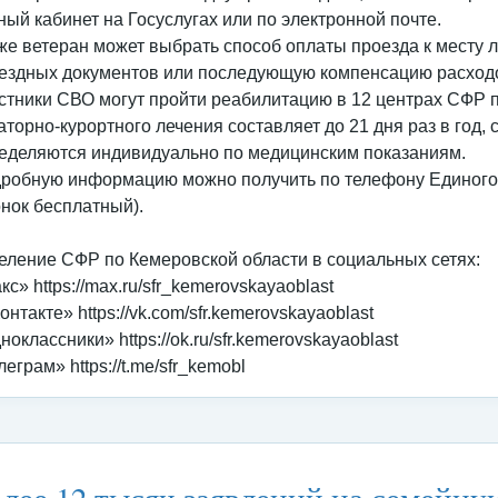
ный кабинет на Госуслугах или по электронной почте.
же ветеран может выбрать способ оплаты проезда к месту
ездных документов или последующую компенсацию расход
стники СВО могут пройти реабилитацию в 12 центрах СФР п
аторно-курортного лечения составляет до 21 дня раз в год
еделяются индивидуально по медицинским показаниям.
робную информацию можно получить по телефону Единого к
онок бесплатный).
еление СФР по Кемеровской области в социальных сетях:
кс» https://max.ru/sfr_kemerovskayaoblast
онтакте» https://vk.com/sfr.kemerovskayaoblast
ноклассники» https://ok.ru/sfr.kemerovskayaoblast
леграм» https://t.me/sfr_kemobl
тегория:
Федеральные органы исполнительной власти
/
Социальны
лее 12 тысяч заявлений на семейн