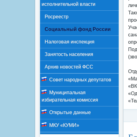
исполнительной власти
лич
Так
Росреестр
про
Уча
Социальный фонд России
сан
Налоговая инспекция
опр
Под
Занятость населения
(зв
Архив новостей ФСС
Отд
«Mа
Совет народных депутатов
«ВК
Муниципальная
«Од
избирательная комиссия
«Те
Открытые данные
МКУ «КУМИ»
Ка
Бо