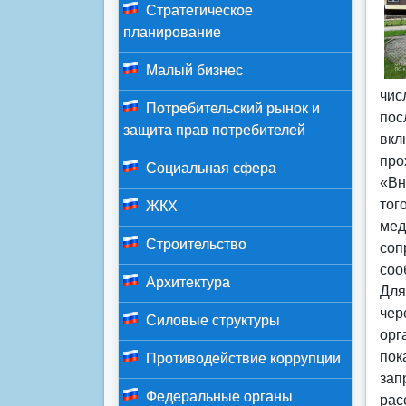
Стратегическое
планирование
Малый бизнес
чис
Потребительский рынок и
пос
защита прав потребителей
вкл
про
Социальная сфера
«Вн
тог
ЖКХ
мед
Строительство
соп
соо
Архитектура
Для
чер
Силовые структуры
орг
пок
Противодействие коррупции
зап
Федеральные органы
рас