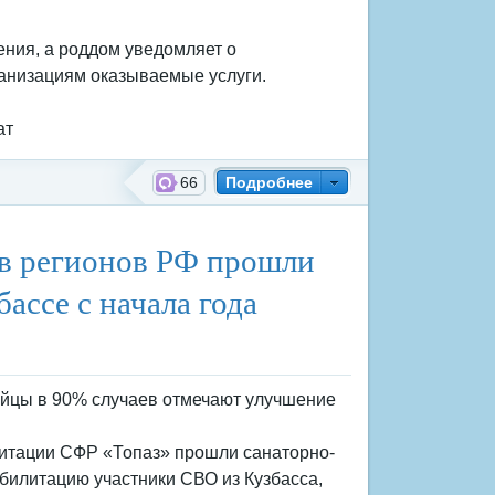
ния, а роддом уведомляет о
анизациям оказываемые услуги.
ат
66
Подробнее
й фонд России
ов регионов РФ прошли
ассе с начала года
йцы в 90% случаев отмечают улучшение
литации СФР «Топаз» прошли санаторно-
билитацию участники СВО из Кузбасса,