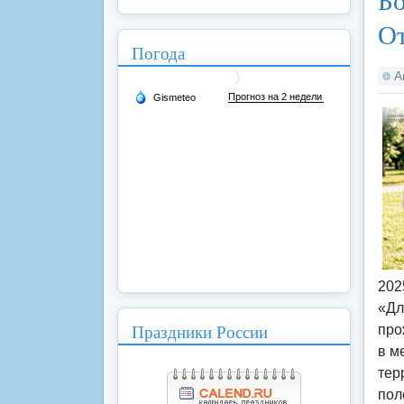
От
Погода
А
202
«Дл
Праздники России
про
в м
тер
пол