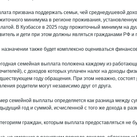
лата призвана поддержать семьи, чей среднедушевой дохо
житочного минимума в регионе проживания, установленну
латой. В Кузбассе в 2025 году прожиточный минимум на ду
витель и дети при этом должны являться гражданами РФ и 
 назначении также будет комплексно оцениваться финансо
годная семейная выплата положена каждому из работающих
ечителей), с доходов которых уплачен налог на доходы физи
дшествующем году обращения. При этом неважно, состоят р
вления родители могут независимо друг от друга.
мер семейной выплаты определяется как разница между су
дыдущий год и суммой, исчисленной с того же дохода в раз
атегориям граждан, которым выплата предоставляться не буд