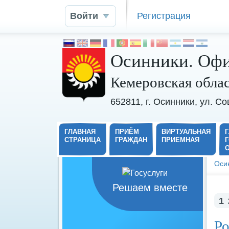
Войти
Регистрация
Осинники. Офи
Кемеровская обла
652811, г. Осинники, ул. С
ГЛАВНАЯ
ПРИЁМ
ВИРТУАЛЬНАЯ
СТРАНИЦА
ГРАЖДАН
ПРИЕМНАЯ
Оси
Решаем вместе
1
Ро