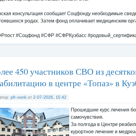
ская консультация сообщает Соцфонду необходимые сведе
тоявшихся родах. Затем фонд оплачивает медицинским орг
Рпост #Соцфонд #СФР #СФРКузбасс #родовый_сертифик
тегория:
Федеральные органы исполнительной власти
/
Социальны
лее 450 участников СВО из десятк
абилитацию в центре «Топаз» в Кузб
втор:
pfr-osnk
от
2-07-2026, 15:42
Прошедшие курс лечения бо
самочувствия.
За полгода в Центре реаби
курортное лечение и медреа