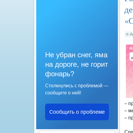
де
«
А
Не убран снег, яма
на дороге, не горит
фонарь?
Столкнулись с проблемой —
сообщите о ней!
– п
– м
Сообщить о проблеме
– п
Сре