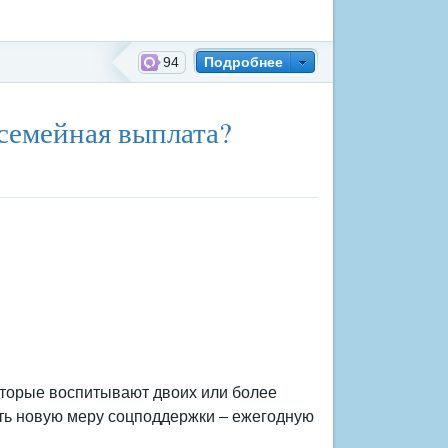
94
Подробнее
й фонд России
семейная выплата?
оторые воспитывают двоих или более
мить новую меру соцподдержки – ежегодную