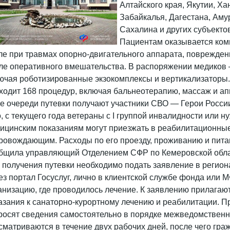
Алтайского края, Якутии, Х
Забайкалья, Дагестана, Аму
Сахалина и других субъекто
Пациентам оказывается ком
ле при травмах опорно-двигательного аппарата, поврежде
ле оперативного вмешательства. В распоряжении медиков
ючая роботизированные экзокомплексы и вертикализаторы. 
ходит 168 процедур, включая бальнеотерапию, массаж и а
е очереди путевки получают участники СВО — Герои России
о, с текущего года ветераны с I группой инвалидности или
ицинским показаниям могут приезжать в реабилитационные
ровождающим. Расходы по его проезду, проживанию и пита
бщила управляющий Отделением СФР по Кемеровской обла
 получения путевки необходимо подать заявление в регион
ез портал Госуслуг, лично в клиентской службе фонда или 
анизацию, где проводилось лечение. К заявлению прилага
азания к санаторно-курортному лечению и реабилитации. П
росят сведения самостоятельно в порядке межведомственн
сматриваются в течение двух рабочих дней, после чего гр