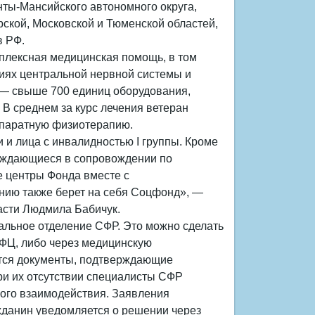
анты-Мансийского автономного округа,
рской, Московской и Тюменской областей,
в РФ.
плексная медицинская помощь, в том
ниях центральной нервной системы и
 — свыше 700 единиц оборудования,
В среднем за курс лечения ветеран
ппаратную физиотерапию.
 и лица с инвалидностью I группы. Кроме
 нуждающиеся в сопровождении по
 центры Фонда вместе с
нию также берет на себя Соцфонд», —
сти Людмила Бабичук.
альное отделение СФР. Это можно сделать
МФЦ, либо через медицинскую
ются документы, подтверждающие
ри их отсутствии специалисты СФР
ого взаимодействия. Заявления
ажданин уведомляется о решении через