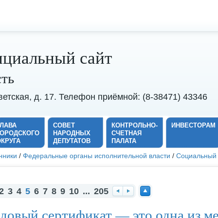
циальный сайт
сть
оветская, д. 17. Телефон приёмной: (8-38471) 43346
ГЛАВА
СОВЕТ
КОНТРОЛЬНО-
ИНВЕСТОРАМ
ГОРОДСКОГО
НАРОДНЫХ
СЧЕТНАЯ
ОКРУГА
ДЕПУТАТОВ
ПАЛАТА
нники
/
Федеральные органы исполнительной власти
/
Социальный
2
3
4
5
6
7
8
9
10
...
205
На
Вп
На
довый сертификат — это одна из м
за
ер
ве