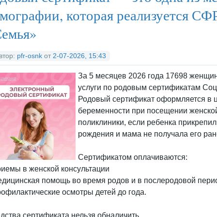
д
ед
рх
мографии, которая реализуется СФ
Семья»
втор:
pfr-osnk
от
2-07-2026, 15:43
За 5 месяцев 2026 года 17698 женщи
услуги по родовым сертификатам Со
Родовый сертификат оформляется в 
беременности при посещении женской
поликлиники, если ребенка прикрепил
рождения и мама не получала его ран
Сертификатом оплачиваются:
риемы в женской консультации
едицинская помощь во время родов и в послеродовой пери
рофилактические осмотры детей до года.
дства сертификата нельзя обналичить.