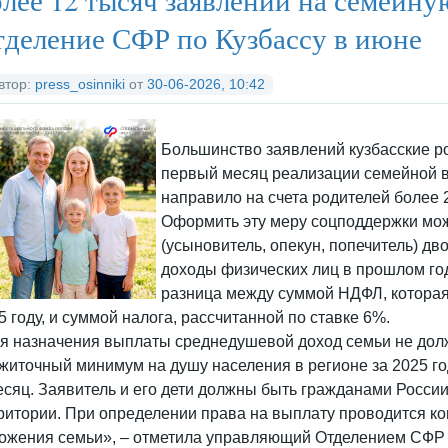
деление СФР по Кузбассу в июне
втор:
press_osinniki
от
30-06-2026, 10:42
Большинство заявлений кузбасские ро
первый месяц реализации семейной 
направило на счета родителей более 
Оформить эту меру соцподдержки мо
(усыновитель, опекун, попечитель) дв
доходы физических лиц в прошлом го
разница между суммой НДФЛ, которая
5 году, и суммой налога, рассчитанной по ставке 6%.
я назначения выплаты среднедушевой доход семьи не до
житочный минимум на душу населения в регионе за 2025 год,
есяц. Заявитель и его дети должны быть гражданами Росси
ритории. При определении права на выплату проводится к
ожения семьи», – отметила управляющий Отделением СФР 