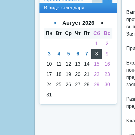
В
В
В виде календаря
вид
вид
Вып
е
е
про
спи
кал
«
Август 2026 »
вып
ска
енд
аря
Пн
Вт
Ср
Чт
Пт
Сб
Вс
Зая
1
2
При
3
4
5
6
7
8
9
Еже
10
11
12
13
14
15
16
поп
17
18
19
20
21
22
23
пре
24
25
26
27
28
29
30
зая
31
Раз
пре
К к