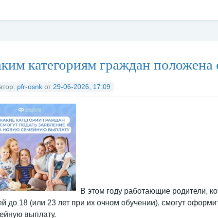
тегория:
Федеральные органы исполнительной власти
/
Социальны
ким категориям граждан положена 
втор:
pfr-osnk
от
29-06-2026, 17:09
В этом году работающие родители, к
ей до 18 (или 23 лет при их очном обучении), смогут офор
ейную выплату.