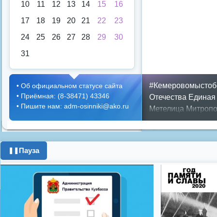
10
11
12
13
14
15
16
17
18
19
20
21
22
23
24
25
26
27
28
29
30
31
#Кемеровомыстоб
•
Об официальном статусе сайта
•
Приёмная: (8-38471) 43346
Отечества
Единая
•
Пишите нам: adm-osinniki@ako.ru
Метелица
Митропо
Днем ЖКХ
Полож
Противопожарная 
день города
ипоте
Пауза
❚❚
поздравления с 8 
цифровое телеви
Показать все теги