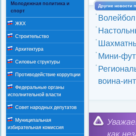
Молодежная политика и
Другие новости п
спорт
Волейбол
ЖКХ
Настольн
Строительство
Шахматны
Архитектура
Мини-фут
Силовые структуры
Регионал
Противодействие коррупции
воина-ин
Федеральные органы
исполнительной власти
Совет народных депутатов
Категория:
Социал
Уважае
Муниципальная
избирательная комиссия
как не