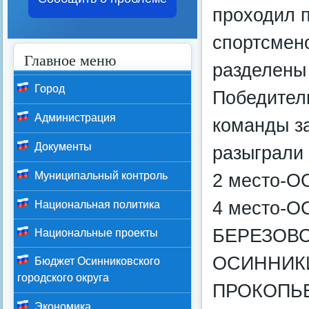
проходил п
спортсмен
Главное меню
разделены 
Город
Победители
Администрация
команды з
Документы
разыграли
Муниципальный контроль
2 место-О
4 место-О
Национальная политика
БЕРЕЗОВС
Национальные проекты
ОСИННИКИ 
Бюджет Осинниковского
городского округа
ПРОКОПЬЕ
Экономика