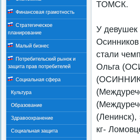
ТОМСК.
Финансовая грамотность
Стратегическое
У девушек 
планирование
Осинников 
Малый бизнес
стали чемп
Потребительский рынок и
Ольга (ОС
защита прав потребителей
(ОСИННИКИ
Социальная сфера
(Междурече
Культура
(Междурече
Образование
(Ленинск),
Здравоохранение
кг- Ломовц
Социальная защита