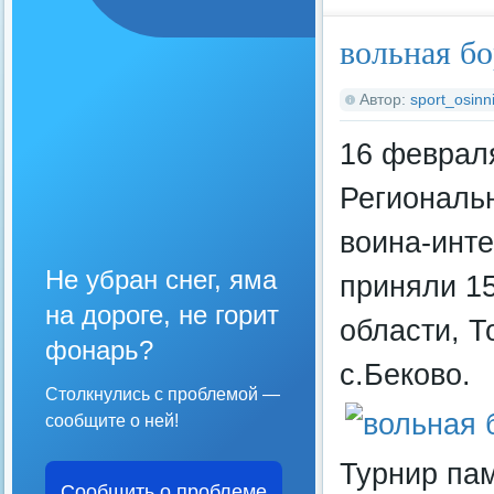
вольная бо
Автор:
sport_osinni
16 феврал
Региональн
воина-инт
Не убран снег, яма
приняли 15
на дороге, не горит
области, Т
фонарь?
с.Беково.
Столкнулись с проблемой —
сообщите о ней!
Турнир па
Сообщить о проблеме