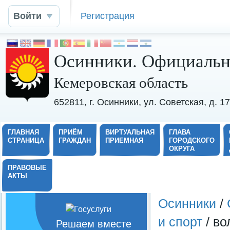
Войти
Регистрация
Осинники. Официальн
Кемеровская область
652811, г. Осинники, ул. Советская, д. 
ГЛАВНАЯ
ПРИЁМ
ВИРТУАЛЬНАЯ
ГЛАВА
СТРАНИЦА
ГРАЖДАН
ПРИЕМНАЯ
ГОРОДСКОГО
ОКРУГА
ПРАВОВЫЕ
АКТЫ
Осинники
/
и спорт
/ во
Решаем вместе