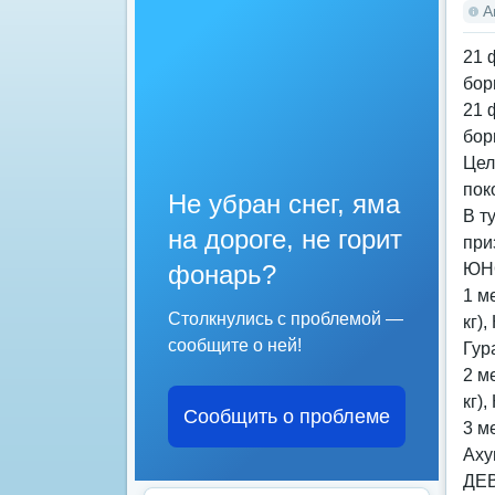
А
21 
бор
21 
бор
Цел
пок
Не убран снег, яма
В т
на дороге, не горит
при
фонарь?
ЮН
1 м
Столкнулись с проблемой —
кг)
сообщите о ней!
Гур
2 м
кг)
Сообщить о проблеме
3 м
Аху
ДЕ