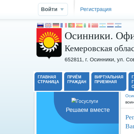
Войти
Регистрация
Осинники. Офи
Кемеровская обла
652811, г. Осинники, ул. С
ГЛАВНАЯ
ПРИЁМ
ВИРТУАЛЬНАЯ
СТРАНИЦА
ГРАЖДАН
ПРИЕМНАЯ
Оси
вои
Решаем вместе
Ре
Ва