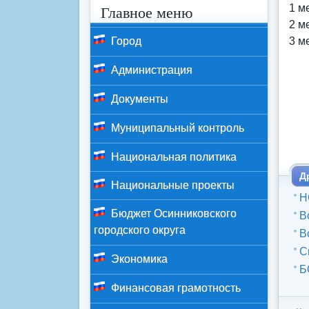
Главное меню
1 м
2 м
Город
3 м
Администрация
Документы
Муниципальный контроль
Национальная политика
Д
Национальные проекты
Н
Бюджет Осинниковского
В
городского округа
В
С
Экономика
Б
Финансовая грамотность