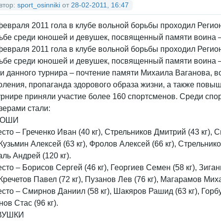
втор:
sport_osinniki
от
28-02-2011, 16:47
февраля 2011 гола в клубе вольной борьбы проходил Реги
ьбе среди юношей и девушек, посвященный памяти воина 
февраля 2011 гола в клубе вольной борьбы проходил Реги
ьбе среди юношей и девушек, посвященный памяти воина 
и данного турнира – почтение памяти Михаила Ваганова, в
оления, пропаганда здорового образа жизни, а также повы
урнире приняли участие более 160 спортсменов. Среди спо
зерами стали:
ОШИ
есто – Греченко Иван (40 кг), Стрельников Дмитрий (43 кг), 
, Кузьмин Алексей (63 кг), Фролов Алексей (66 кг), Стрельнико
аль Андрей (120 кг).
есто – Борисов Сергей (46 кг), Георгиев Семен (58 кг), Зига
, Кречетов Павел (72 кг), Пузанов Лев (76 кг), Магарамов Миха
есто – Смирнов Даниил (58 кг), Шакяров Рашид (63 кг), Горбу
нов Стас (96 кг).
ВУШКИ