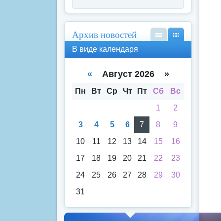
Архив новостей
В
В
В виде календаря
вид
вид
е
е
спи
кал
«
Август 2026 »
ска
енд
аря
Пн
Вт
Ср
Чт
Пт
Сб
Вс
1
2
3
4
5
6
7
8
9
10
11
12
13
14
15
16
17
18
19
20
21
22
23
24
25
26
27
28
29
30
31