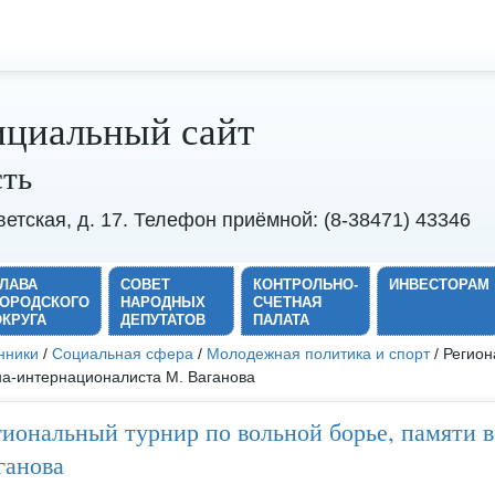
циальный сайт
сть
оветская, д. 17. Телефон приёмной: (8-38471) 43346
ГЛАВА
СОВЕТ
КОНТРОЛЬНО-
ИНВЕСТОРАМ
ГОРОДСКОГО
НАРОДНЫХ
СЧЕТНАЯ
ОКРУГА
ДЕПУТАТОВ
ПАЛАТА
нники
/
Социальная сфера
/
Молодежная политика и спорт
/ Регион
на-интернационалиста М. Ваганова
гиональный турнир по вольной борье, памяти 
ганова