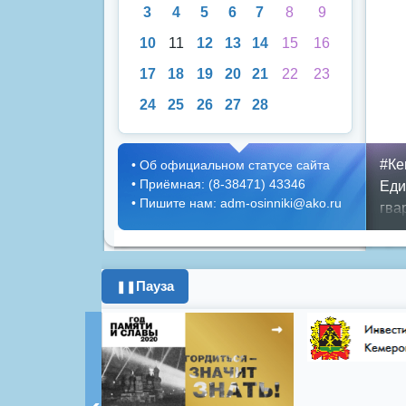
3
4
5
6
7
8
9
10
11
12
13
14
15
16
17
18
19
20
21
22
23
24
25
26
27
28
#Ке
•
Об официальном статусе сайта
•
Приёмная: (8-38471) 43346
Еди
•
Пишите нам: adm-osinniki@ako.ru
гва
деп
гор
слу
Пауза
❚❚
Пок