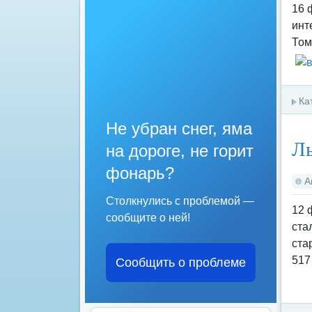
16 
инт
Том
Ка
Не убран снег, яма
Л
на дороге, не горит
фонарь?
А
Столкнулись с проблемой —
12 
сообщите о ней!
ста
ста
517
Сообщить о проблеме