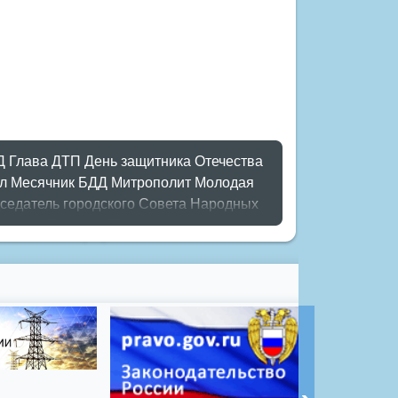
Д
Глава
ДТП
День защитника Отечества
л
Месячник БДД
Митрополит
Молодая
седатель городского Совета Народных
ламент
Романов
Торбоковские чтения
й план
мороз
новый год
опрос
полигон
ие
школьники
энергетика