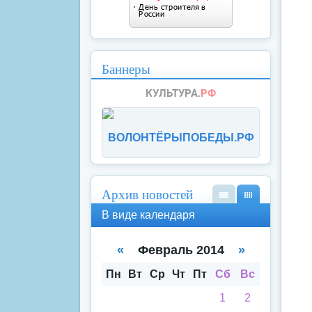
Баннеры
ВОЛОНТЁРЫПОБЕДЫ.РФ
Архив новостей
В
В
В виде календаря
вид
вид
е
е
спи
кал
«
Февраль 2014
»
ска
енд
аря
Пн
Вт
Ср
Чт
Пт
Сб
Вс
1
2