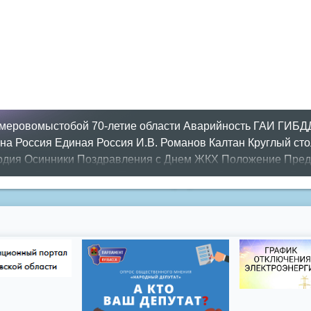
меровомыстобой
70-летие области
Аварийность
ГАИ
ГИБД
на Россия
Единая Россия
И.В. Романов
Калтан
Круглый сто
рдия
Осинники
Поздравления с Днем ЖКХ
Положение
Пред
утатов
Приём граждан
Противопожарная безопасность
Рег
од
день города
ипотека
история
кадастровый центр
межево
жба
федеральная целевая программа
цифровое телевиден
азать все теги