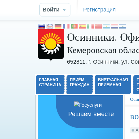
Войти
Регистрация
Осинники. Офи
Кемеровская обла
652811, г. Осинники, ул. С
ГЛАВНАЯ
ПРИЁМ
ВИРТУАЛЬНАЯ
СТРАНИЦА
ГРАЖДАН
ПРИЕМНАЯ
Оси
во
Решаем вместе
А