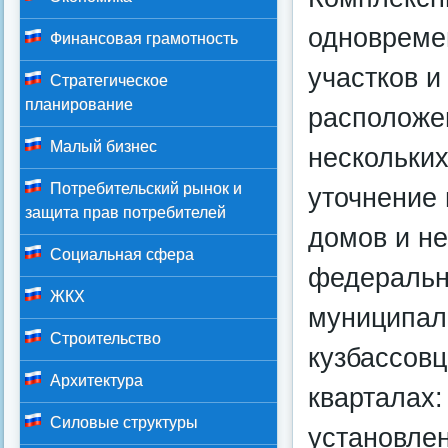
одновреме
Финансовая грамотность
участков и
Стратегическое
планирование
расположе
Малый бизнес
нескольких
Потребительский рынок и
уточнение 
защита прав потребителей
домов и не
Социальная сфера
федеральн
ЖКХ
муниципал
Строительство
кузбассов
Архитектура
кварталах:
Силовые структуры
установлен