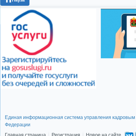
❚❚
год
опрос
полигон
школьники
энерге
Показать все теги
Единая информационная система управления кадровым 
Федерации
Главная страница
Регистрация
Новое на сайте