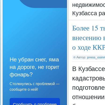
недвижимос
Кузбасса р
Более 15 
внесению в
о ходе КК
Автор:
press_osinn
Не убран снег, яма
на дороге, не горит
В Кузбасс
фонарь?
кадастровы
Столкнулись с проблемой —
подготовле
сообщите о ней!
отношении 
Сообщить о проблеме