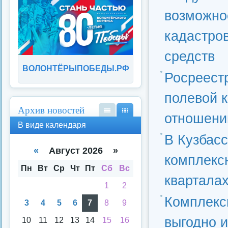
возможно
кадастро
средств
ВОЛОНТЁРЫПОБЕДЫ.РФ
Росреест
полевой к
Архив новостей
отношени
В
В
В виде календаря
вид
вид
В Кузбасс
е
е
спи
кал
«
Август 2026 »
комплекс
ска
енд
аря
Пн
Вт
Ср
Чт
Пт
Сб
Вс
квартала
1
2
Комплекс
3
4
5
6
7
8
9
выгодно и
10
11
12
13
14
15
16