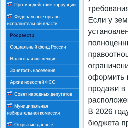
Противодействие коррупции
требования
Федеральные органы
Если у зем
исполнительной власти
установлен
Росреестр
полноценн
Социальный фонд России
правоотнош
Налоговая инспекция
ограничени
Занятость населения
оформить 
Архив новостей ФСС
продажи в 
Совет народных депутатов
расположе
Муниципальная
В 2026 год
избирательная комиссия
бюджета пр
Открытые данные