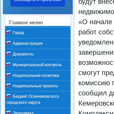
будут внес
недвижимос
«О начале
Главное меню
работ соб
Город
уведомлени
Администрация
завершени
Документы
возможност
Муниципальный контроль
смогут пре
Национальная политика
комиссию 
Национальные проекты
сообщил д
Бюджет Осинниковского
Кемеровск
городского округа
Комплексн
Экономика