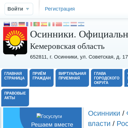
Войти
Регистрация
Осинники. Официальн
Кемеровская область
652811, г. Осинники, ул. Советская, д. 
ГЛАВНАЯ
ПРИЁМ
ВИРТУАЛЬНАЯ
ГЛАВА
СТРАНИЦА
ГРАЖДАН
ПРИЕМНАЯ
ГОРОДСКОГО
ОКРУГА
ПРАВОВЫЕ
АКТЫ
Осинники
/
власти
/
Ро
Решаем вместе