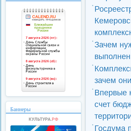
Росреестр
Кемеровс
комплекс
Зачем ну
выполнен
Комплексн
зачем он
Впервые 
счет бюд
Баннеры
территор
Госдума п