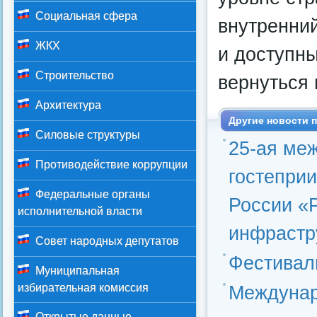
Социальная сфера
внутренни
ЖКХ
и доступны
Строительство
вернуться 
Архитектура
Другие новости п
Силовые структуры
25-ая ме
Противодействие коррупции
гостепри
Федеральные органы
России «
исполнительной власти
инфрастр
Совет народных депутатов
Фестивал
Муниципальная
избирательная комиссия
Междунар
Открытые данные