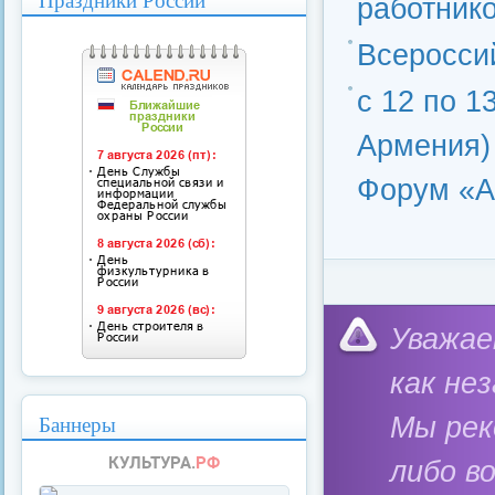
работнико
Всеросси
с 12 по 1
Армения)
Форум «А
Категория:
Потреби
Уважае
как не
Баннеры
Мы ре
либо в