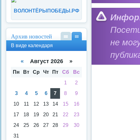
ВОЛОНТЁРЫПОБЕДЫ.РФ
Инфор
Посети
Архив новостей
не мог
В
В
В виде календаря
вид
вид
публик
е
е
спи
кал
«
Август 2026 »
ска
енд
аря
Пн
Вт
Ср
Чт
Пт
Сб
Вс
1
2
3
4
5
6
7
8
9
10
11
12
13
14
15
16
17
18
19
20
21
22
23
24
25
26
27
28
29
30
31