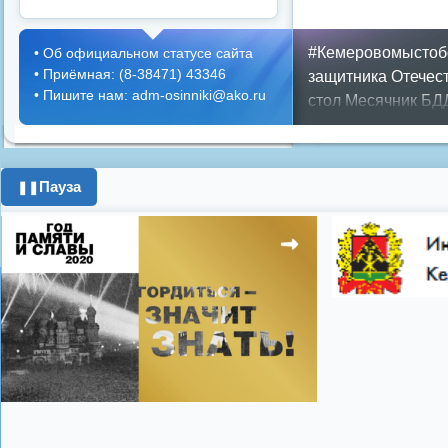
#Кемеровомыстоб
•
Об официальном статусе сайта
•
Приёмная: (8-38471) 43346
защитника Отечес
•
Пишите нам: adm-osinniki@ako.ru
стол
Месячник БД
ЖКХ
Положение
П
граждан
Противоп
город
день города
Пауза
❚❚
год
опрос
полигон
школьники
энерге
Показать все теги