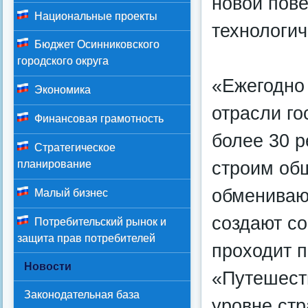
новой пове
Национальные проекты
технологич
Бюджет Осинниковского
городского округа
«Ежегодно
Экономика
отрасли го
Финансовая грамотность
более 30 
Стратегическое
строим общ
планирование
обмениваю
Малый бизнес
создают со
Потребительский рынок и
защита прав потребителей
проходит 
Новости
«Путешеств
Законодательная база
уровне ст