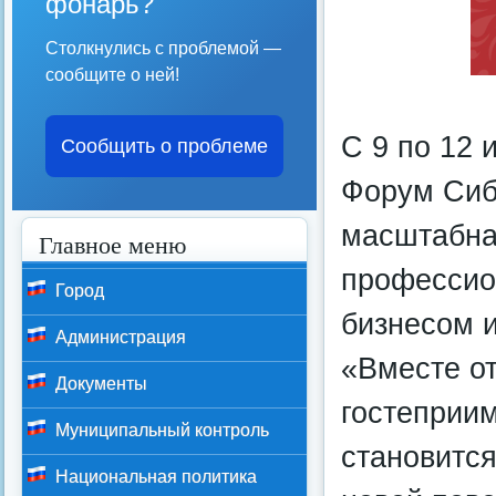
фонарь?
Столкнулись с проблемой —
сообщите о ней!
С 9 по 12 
Сообщить о проблеме
Форум Сиб
масштабна
Главное меню
профессио
Город
бизнесом и
Администрация
«Вместе о
Документы
гостеприим
Муниципальный контроль
становитс
Национальная политика