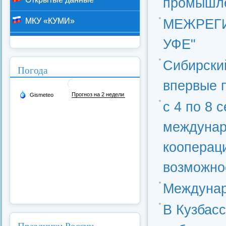
промышле
МЕЖРЕГИ
МКУ «КУМИ»
УФЕ"
Сибирски
Погода
впервые п
с 4 по 8 
междунар
кооперац
возможно
Междунар
В Кузбас
Праздники России