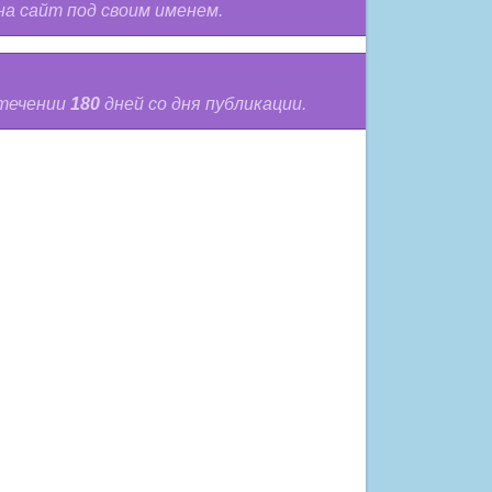
на сайт под своим именем.
 течении
180
дней со дня публикации.