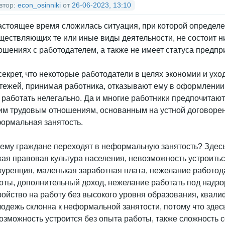
втор:
econ_osinniki
от
26-06-2023, 13:10
астоящее время сложилась ситуация, при которой определе
ществляющих те или иные виды деятельности, не состоит н
ошениях с работодателем, а также не имеет статуса предпр
секрет, что некоторые работодатели в целях экономии и ухо
тежей, принимая работника, отказывают ему в оформлении 
 работать нелегально. Да и многие работники предпочитаю
им трудовым отношениям, основанным на устной договорен
ормальная занятость.
ему граждане переходят в неформальную занятость? Здесь
кая правовая культура населения, невозможность устроить
куренция, маленькая заработная плата, нежелание работода
оты, дополнительный доход, нежелание работать под надзо
ройство на работу без высокого уровня образования, квали
одежь склонна к неформальной занятости, потому что здес
озможность устроится без опыта работы, также сложность 