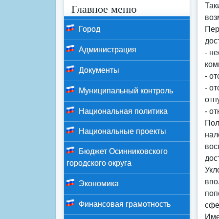
Главное меню
Так
воз
Город
Пер
дос
Администрация
- н
ком
Документы
- о
- о
Муниципальный контроль
отп
Национальная политика
- о
Пол
Национальные проекты
нал
вос
Бюджет Осинниковского
дос
городского округа
Укл
впо
Экономика
поп
Финансовая грамотность
сфе
Име