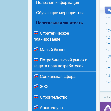
Полезная информация
Д
Обучающие мероприятия
Н
Нелегальная занятость
Н
О
Стратегическое
В
планирование
Н
Малый бизнес
Р
(
Потребительский рынок и
П
защита прав потребителей
П
В
Социальная сфера
Ф
ЖКХ
Строительство
Ка
Архитектура