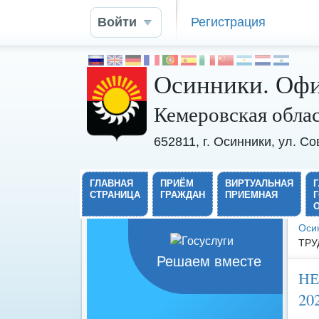
Войти
Регистрация
Осинники. Офи
Кемеровская обла
652811, г. Осинники, ул. С
ГЛАВНАЯ
ПРИЁМ
ВИРТУАЛЬНАЯ
СТРАНИЦА
ГРАЖДАН
ПРИЕМНАЯ
Оси
ТРУ
Решаем вместе
НЕ
20