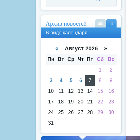
Архив новостей
В
В
В виде календаря
вид
вид
е
е
спи
кал
«
Август 2026 »
ска
енд
аря
Пн
Вт
Ср
Чт
Пт
Сб
Вс
1
2
3
4
5
6
7
8
9
10
11
12
13
14
15
16
17
18
19
20
21
22
23
24
25
26
27
28
29
30
31