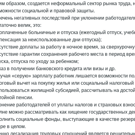
им образом, создается неформальный сектор рынка труда, 
можности социальной и правовой защиты.
ечень негативных последствий при уклонении работодател
таточно велик, это:
еоплаченные больничные и отпуска (ежегодный отпуск, учеб
пенсация за неиспользованные дни отпуска);
тсутствие доплаты за работу в ночное время, за сверхурочн
тсутствие гарантии сохранения рабочего места в период вр
уска, отпуска по уходу за ребенком;
тказ в получении банковского кредита или визы и др.
учая «серую» зарплату работник лишается возможности п
оговый вычет на покупку жилья или социальный налоговый 
пользоваться жилищной субсидией, рассчитывать на достой
тойной пенсии.
онение работодателей от уплаты налогов и страховых взно
лне можно рассматривать как хищение государственных де
олнить социальные фонды, выступающие в качестве резерв
ре в целом.
нно легализация трудовых отношений является решительно