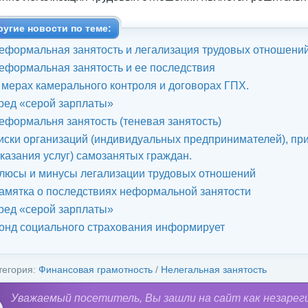
ругие новости по теме:
еформальная занятость и легализация трудовых отношени
еформальная занятость и ее последствия
 мерах камерального контроля и договорах ГПХ.
ред «серой зарплаты»
еформальня занятость (теневая занятость)
иски организаций (индивидуальных предпринимателей), п
оказания услуг) самозанятых граждан.
люсы и минусы легализации трудовых отношений
амятка о последствиях неформальной занятости
ред «серой зарплаты»
онд социального страхования информирует
тегория:
Финансовая грамотность
/
Нелегальная занятость
Уважаемый посетитель, Вы зашли на сайт как незарег