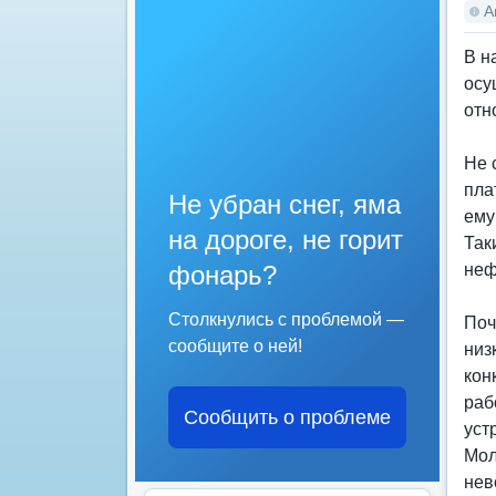
А
В н
осу
отн
Не 
пла
Не убран снег, яма
ему
на дороге, не горит
Так
фонарь?
неф
Столкнулись с проблемой —
Поч
сообщите о ней!
низ
кон
раб
Сообщить о проблеме
уст
Мол
нев