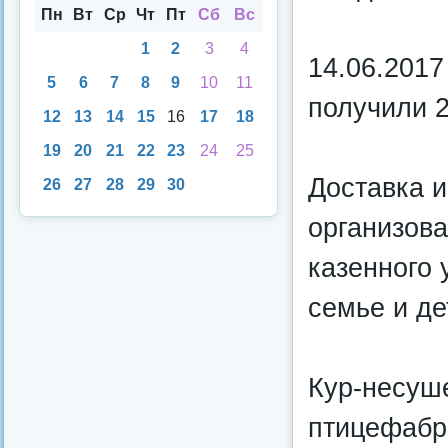
аря
Пн
Вт
Ср
Чт
Пт
Сб
Вс
1
2
3
4
14.06.2017
5
6
7
8
9
10
11
получили 2
12
13
14
15
16
17
18
19
20
21
22
23
24
25
Доставка и
26
27
28
29
30
организов
казенного
семье и де
Кур-несуш
птицефабр