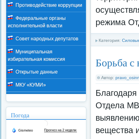
Противодействие коррупции
осуществл
Федеральные органы
режима Отд
исполнительной власти
Совет народных депутатов
Категория:
Силовые
Муниципальная
Борьба с
избирательная комиссия
Открытые данные
Автор:
pravo_osinn
МКУ «КУМИ»
Благодаря 
Отдела МВ
Погода
выявлению
вещества и