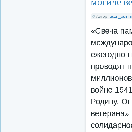
могиле в
Автор:
uszn_osinni
«Свеча пам
международ
ежегодно н
проводят п
миллионов
войне 1941
Родину. О
ветерана»
солидарнос