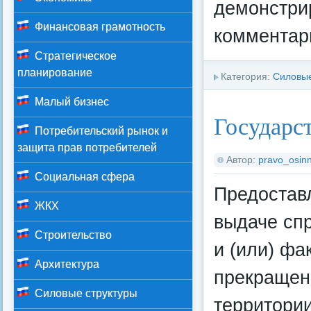
демонстри
Финансовая грамотность
комментари
Стратегическое
планирование
Категория:
Силовые
Малый бизнес
Государс
Потребительский рынок и
защита прав потребителей
Автор:
pravo_osinn
Социальная сфера
Предоставл
ЖКХ
выдаче спр
Строительство
и (или) фа
Архитектура
прекращен
Силовые структуры
территории