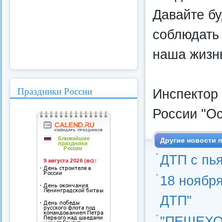
Давайте б
соблюдать
наша жизнь
Праздники России
Инспектор
России "О
Другие новости п
ДТП с пь
18 нояб
ДТП"
"ПЕШЕХО