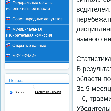
Федеральные органы
водителей,
исполнительной власти
перебежать
Совет народных депутатов
дисциплин
Муниципальная
избирательная комиссия
намного ни
Открытые данные
МКУ «КУМИ»
Статистика
В результа
области по
Погода
За 9 месяц
– 0, травм
Убедитель