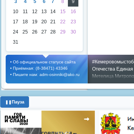
3
4
5
6
7
8
9
10
11
12
13
14
15
16
17
18
19
20
21
22
23
24
25
26
27
28
29
30
31
#Кемеровомыстоб
•
Об официальном статусе сайта
•
Приёмная: (8-38471) 43346
Отечества
Единая
•
Пишите нам: adm-osinniki@ako.ru
Метелица
Митропо
Днем ЖКХ
Полож
Противопожарная 
день города
ипоте
Пауза
❚❚
поздравления с 8 
цифровое телеви
Показать все теги