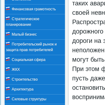
таких авар
Финансовая грамотность
своей нев
Стратегическое
Распростр
планирование
дорожного
Малый бизнес
дороги на
Потребительский рынок и
неположен
защита прав потребителей
могут быть
Социальная сфера
При этом ф
ЖКХ
пусть даже
Строительство
остановит
Архитектура
восприним
Силовые структуры