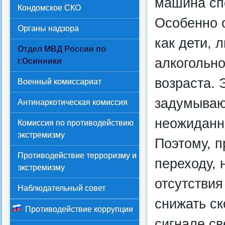
машина сп
Кондомское СКО
Особенно 
Органы надзора
как дети, 
Отдел МВД России по
алкогольно
г.Осинники
возраста. 
Военный комиссариат
задумывают
Антинаркотическая комиссия
неожиданно
Комиссия по противодействию
экстремизму
Поэтому, 
Противодействие терроризму и
переходу, 
экстремизму
отсутствия
Наблюдательный совет
снижать ск
Противодействие коррупции
сигнале с