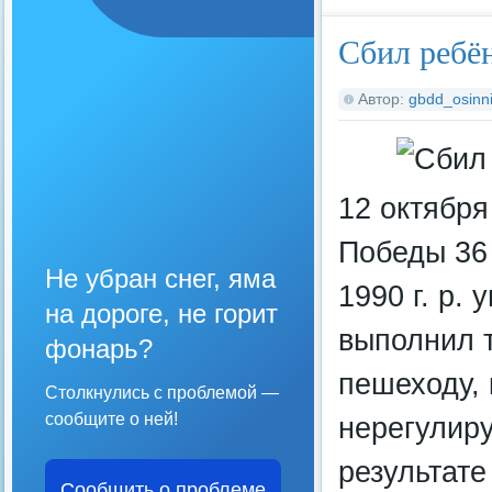
Сбил ребён
Автор:
gbdd_osinni
12 октября
Победы 36 
Не убран снег, яма
1990 г. р.
на дороге, не горит
выполнил 
фонарь?
пешеходу, 
Столкнулись с проблемой —
сообщите о ней!
нерегулир
результате
Сообщить о проблеме