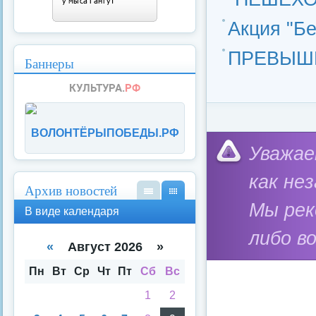
Акция "Б
ПРЕВЫШЕ
Баннеры
ВОЛОНТЁРЫПОБЕДЫ.РФ
Категория:
Силовые
Уважае
как не
Архив новостей
Мы ре
В
В
В виде календаря
вид
вид
е
е
либо в
спи
кал
«
Август 2026 »
ска
енд
аря
Пн
Вт
Ср
Чт
Пт
Сб
Вс
1
2