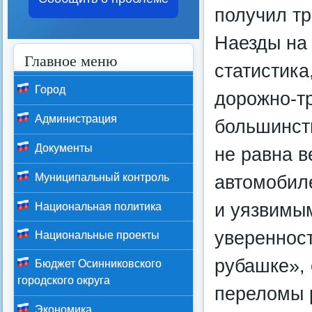
получил т
Наезды на 
Главное меню
статистик
Город
дорожно-т
Администрация
большинст
Документы
не равна 
Муниципальный контроль
автомобил
и уязвимы
Национальная политика
уверенност
Национальные проекты
рубашке», 
Бюджет Осинниковского
городского округа
переломы р
Экономика