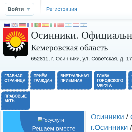
Войти
Регистрация
Осинники. Официальн
Кемеровская область
652811, г. Осинники, ул. Советская, д. 
ГЛАВНАЯ
ПРИЁМ
ВИРТУАЛЬНАЯ
ГЛАВА
СТРАНИЦА
ГРАЖДАН
ПРИЕМНАЯ
ГОРОДСКОГО
ОКРУГА
ПРАВОВЫЕ
АКТЫ
Осинники
/
г.Осинники
/
Решаем вместе