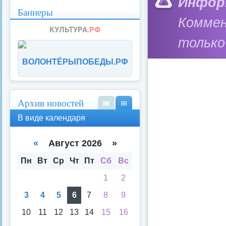
Инфор
Баннеры
Коммен
только
ВОЛОНТЁРЫПОБЕДЫ.РФ
Архив новостей
В
В
В виде календаря
вид
вид
е
е
спи
кал
«
Август 2026 »
ска
енд
аря
Пн
Вт
Ср
Чт
Пт
Сб
Вс
1
2
3
4
5
6
7
8
9
10
11
12
13
14
15
16