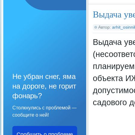
Выдача ув
Автор:
arhit_osinni
Выдача ув
(несоответ
планируемо
Не убран снег, яма
объекта И
на дороге, не горит
допустимо
фонарь?
садового д
Столкнулись с проблемой —
сообщите о ней!
Сообщить о проблеме