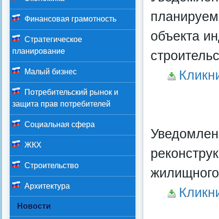
планируемо
Финансовая грамотность
объекта и
Стратегическое
планирование
строительс
Малый бизнес
Кликн
Потребительский рынок и
защита прав потребителей
Социальная сфера
Уведомлен
ЖКХ
реконстру
Строительство
жилищного
Архитектура
Кликн
Новости