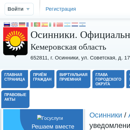
Войти
Регистрация
Осинники. Официальн
Кемеровская область
652811, г. Осинники, ул. Советская, д. 
ГЛАВНАЯ
ПРИЁМ
ВИРТУАЛЬНАЯ
ГЛАВА
СТРАНИЦА
ГРАЖДАН
ПРИЕМНАЯ
ГОРОДСКОГО
ОКРУГА
ПРАВОВЫЕ
АКТЫ
Осинники
/
уведомлен
Решаем вместе