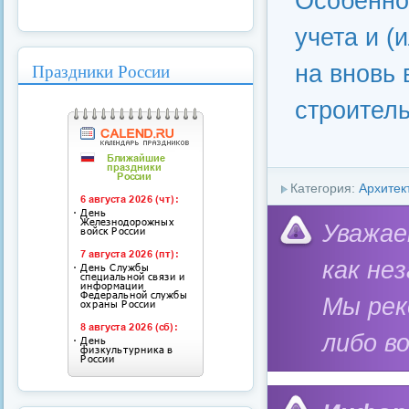
Особенно
учета и (
Праздники России
на вновь
строител
Категория:
Архитек
Уважае
как не
Мы ре
либо в