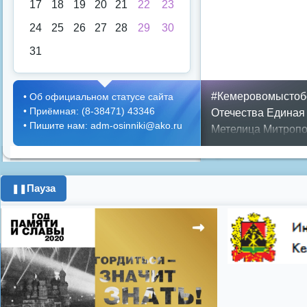
17
18
19
20
21
22
23
24
25
26
27
28
29
30
31
#Кемеровомыстоб
•
Об официальном статусе сайта
•
Приёмная: (8-38471) 43346
Отечества
Единая
•
Пишите нам: adm-osinniki@ako.ru
Метелица
Митропо
Днем ЖКХ
Полож
Противопожарная 
день города
ипоте
Пауза
❚❚
поздравления с 8 
цифровое телеви
Показать все теги