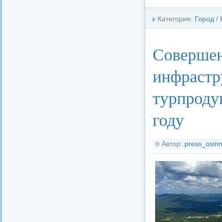
Категория:
Город
/
Совершен
инфрастр
турпродук
году
Автор:
press_osinn