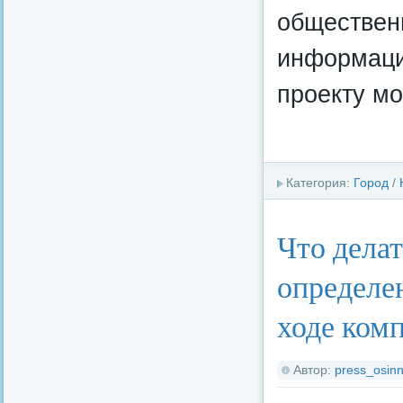
обществен
информаци
проекту мо
Категория:
Город
/
Что делат
определе
ходе ком
Автор:
press_osinn