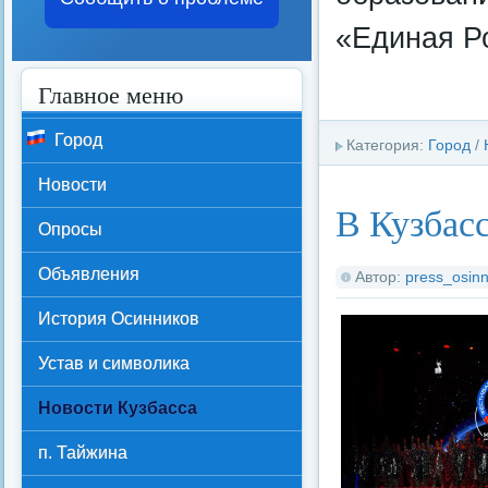
«Единая Р
Главное меню
Город
Категория:
Город
/
Новости
В Кузбас
Опросы
Объявления
Автор:
press_osinn
История Осинников
Устав и символика
Новости Кузбасса
п. Тайжина