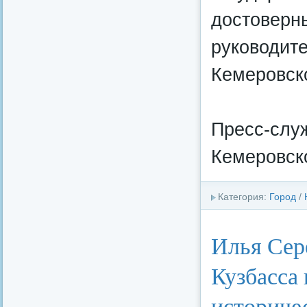
достоверны
руководит
Кемеровско
Пресс-слу
Кемеровско
Категория:
Город
/
Илья Сер
Кузбасса
историче