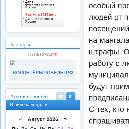
особый пр
людей от п
посещений 
на мангал
Баннеры
штрафы. О
работу с 
муниципал
ВОЛОНТЁРЫПОБЕДЫ.РФ
будут прим
Архив новостей
предписани
В
В
В виде календаря
С тех, кто
вид
вид
е
е
спи
кал
«
Август 2026 »
спрашиват
ска
енд
аря