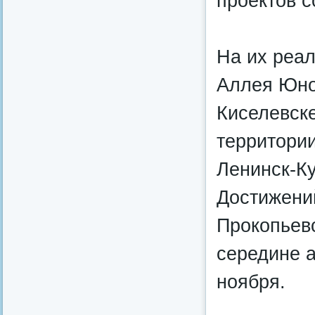
проектов с
На их реа
Аллея Юно
Киселевск
территори
Ленинск-Ку
Достижени
Прокопьевс
середине а
ноября.