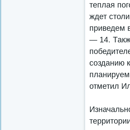
теплая по
ждет стол
приведем в
— 14. Такж
победителе
созданию 
планируем
отметил И
Изначальн
территори