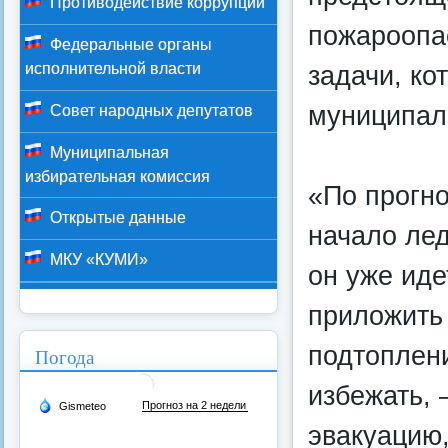
Противодействие коррупции
пожароопа
Федеральные органы
задачи, ко
исполнительной власти
муниципал
Совет народных депутатов
Муниципальная
избирательная комиссия
«По прогно
Открытые данные
начало лед
МКУ «КУМИ»
он уже иде
приложить
подтоплени
Погода
избежать,
эвакуацию