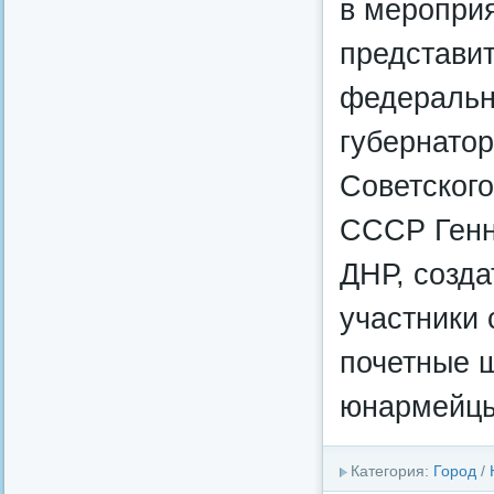
в меропри
представи
федеральн
губернатор
Советског
СССР Генн
ДНР, созда
участники 
почетные ш
юнармейц
Категория:
Город
/