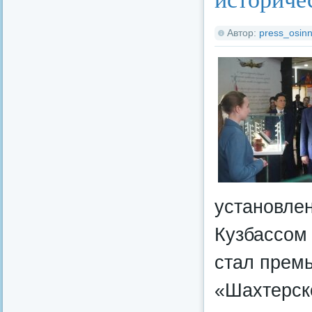
Автор:
press_osinn
установле
Кузбассом
стал прем
«Шахтерско