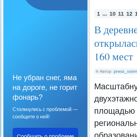
1
...
10
11
12
В деревн
открылас
160 мест
Автор:
press_osinn
Не убран снег, яма
Масштабну
на дороге, не горит
фонарь?
двухэтажно
площадью 2
Столкнулись с проблемой —
сообщите о ней!
региональ
образован
Сообщить о проблеме