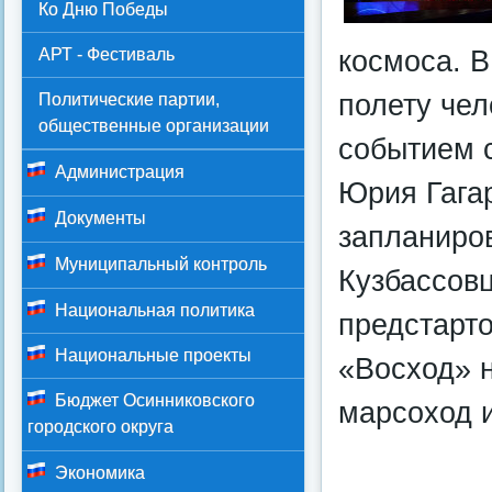
Ко Дню Победы
космоса. В
АРТ - Фестиваль
полету чел
Политические партии,
общественные организации
событием 
Администрация
Юрия Гагар
Документы
запланиро
Муниципальный контроль
Кузбассов
Национальная политика
предстарто
Национальные проекты
«Восход» н
Бюджет Осинниковского
марсоход и
городского округа
Экономика