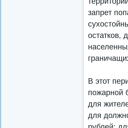
территорий
запрет поп
сухостойн
остатков, 
населенных
граничащи
В этот пе
пожарной б
для жителе
для должно
рублей; д