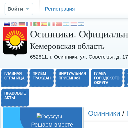
Войти
Регистрация
Осинники. Официальн
Кемеровская область
652811, г. Осинники, ул. Советская, д. 
ГЛАВНАЯ
ПРИЁМ
ВИРТУАЛЬНАЯ
ГЛАВА
СТРАНИЦА
ГРАЖДАН
ПРИЕМНАЯ
ГОРОДСКОГО
ОКРУГА
ПРАВОВЫЕ
АКТЫ
Осинники
/
Решаем вместе