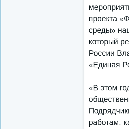
мероприят
проекта «
среды» на
который р
России Вл
«Единая Р
«В этом го
общественн
Подрядчики
работам, к