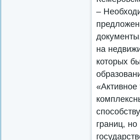
– Необходи
предложен
документы
на недвижи
которых бы
образован
«Активное 
комплексны
способств
границ, но
государст