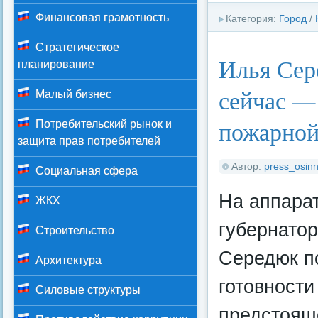
Финансовая грамотность
Категория:
Город
/
Стратегическое
Илья Сер
планирование
сейчас —
Малый бизнес
пожарной
Потребительский рынок и
защита прав потребителей
Автор:
press_osinn
Социальная сфера
На аппара
ЖКХ
губернатор
Строительство
Середюк п
Архитектура
готовности
Силовые структуры
предстоящ