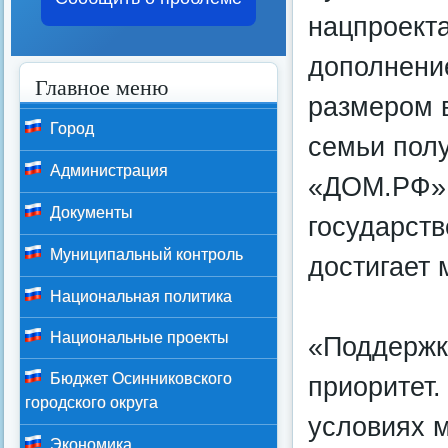
нацпроект
дополнени
Главное меню
размером в
Город
семьи полу
Администрация
«ДОМ.РФ».
Документы
государст
Муниципальный контроль
достигает 
Национальная политика
Национальные проекты
«Поддержк
Бюджет Осинниковского
приоритет.
городского округа
условиях м
Экономика