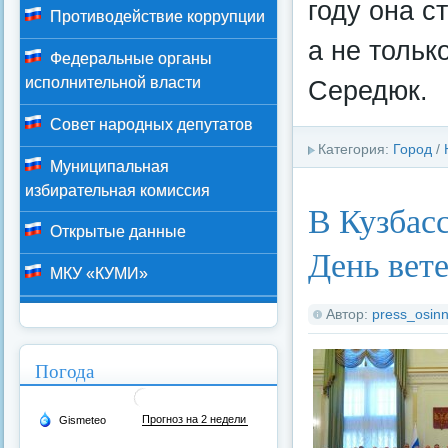
году она с
Противодействие коррупции
а не тольк
Федеральные органы
исполнительной власти
Середюк.
Совет народных депутатов
Категория:
Город
/
Муниципальная
избирательная комиссия
В Кузбасс
Открытые данные
День вет
МКУ «КУМИ»
Автор:
press_osinn
Погода