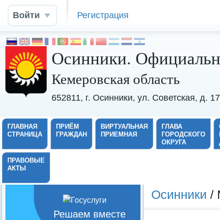
Войти
Регистрация
Осинники. Официальн
Кемеровская область
652811, г. Осинники, ул. Советская, д. 
ГЛАВНАЯ
ПРИЁМ
ВИРТУАЛЬНАЯ
ГЛАВА
СТРАНИЦА
ГРАЖДАН
ПРИЕМНАЯ
ГОРОДСКОГО
ОКРУГА
ПРАВОВЫЕ
АКТЫ
Осинники
/ 
Решаем вместе