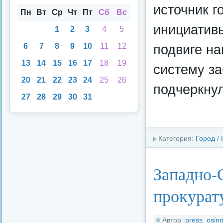
ска
енд
источник г
аря
Пн
Вт
Ср
Чт
Пт
Сб
Вс
инициатив
1
2
3
4
5
подвиге на
6
7
8
9
10
11
12
13
14
15
16
17
18
19
систему за
20
21
22
23
24
25
26
подчеркну
27
28
29
30
31
Категория:
Город
/
Западно-
прокурат
Автор:
press_osinn