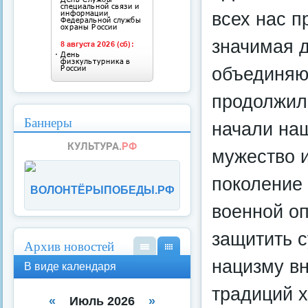
всех нас п
значимая д
объединяю
продолжил
Баннеры
начали на
мужество и
поколение
ВОЛОНТЁРЫПОБЕДЫ.РФ
военной оп
защитить с
Архив новостей
В
В
нацизму вн
В виде календаря
вид
вид
е
е
традиций х
спи
кал
«
Июль 2026
»