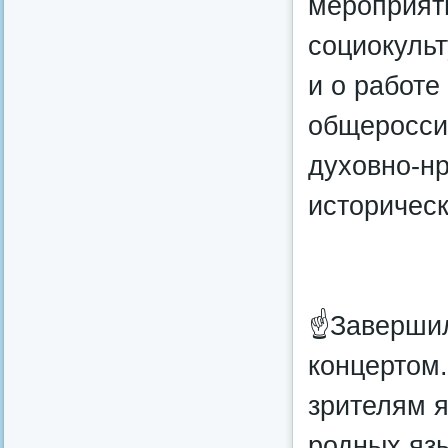
мероприят
социокуль
и о работе
общеросси
духовно-н
историческ
☝Завершил
концертом
зрителям я
родных яз