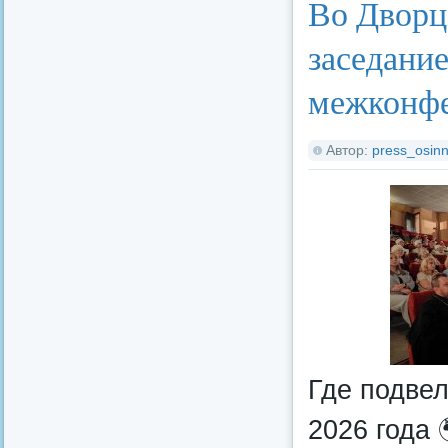
Во Дворц
заседани
межконф
Автор:
press_osinn
Где подвел
2026 года 