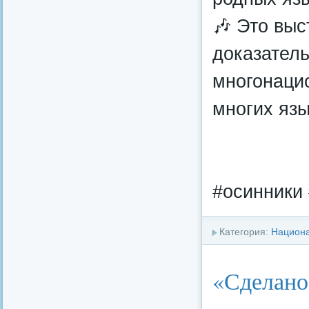
🎶 Это вы
доказатель
многонацио
многих язы
#осинники 
Категория:
Национа
«Сделано