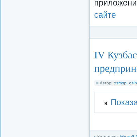
приложени
сайте
Категория:
Потреби
IV Кузба
предприн
Автор:
osmsp_osin
Показа
Категория:
Малый 