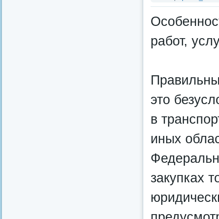
Особенност
работ, усл
Правильны
это безусл
в транспор
иных облас
Федеральн
закупках т
юридическ
предусмотр