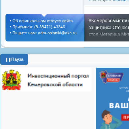
#Кемеровомыстоб
•
Об официальном статусе сайта
•
Приёмная: (8-38471) 43346
защитника Отечес
•
Пишите нам: adm-osinniki@ako.ru
стол
Метелица
Мит
Положение
Предс
Противопожарная 
ипотека
история
к
Пауза
❚❚
поздравления с 8 
программа
цифров
Показать все теги