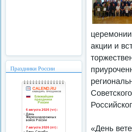
церемонии 
акции и вс
торжествен
Праздники России
приуроченн
региональ
Советског
Российско
«День вет