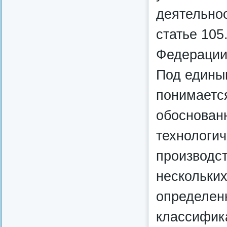
деятельнос
статье 105
Федерации
Под едины
понимается
обоснован
технологи
производс
нескольки
определен
классифик