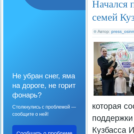
Начался 
семей Ку
Автор:
press_osinn
Не убран снег, яма
на дороге, не горит
фонарь?
которая со
Столкнулись с проблемой —
сообщите о ней!
поддержки 
Кузбасса 
Сообщить о проблеме