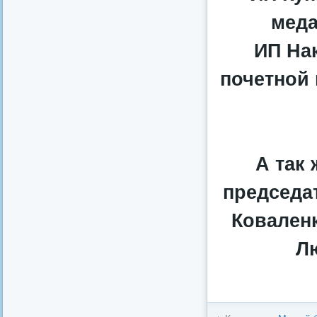
меда
ИП На
почетной
А так
председа
Коваленк
Л