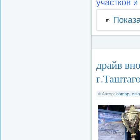
участков и
Показа
Категория:
Малый 
драйв вно
г.Таштаг
Автор:
osmsp_osin