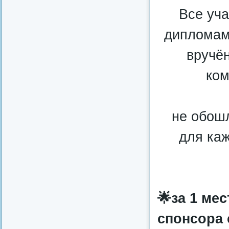
Все уча
дипломам
вручё
ком
не обош
для каж
🌟за 1 ме
спонсора 