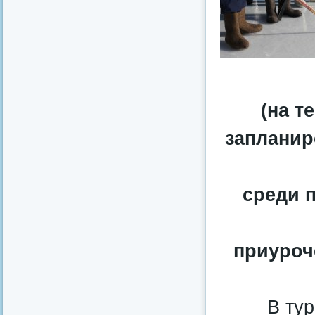
(на т
запланир
среди 
приуроч
В ту