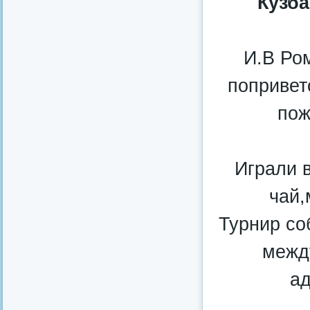
Кузба
И.В Ро
попривет
пож
Играли в
чай
Турнир со
между
ад