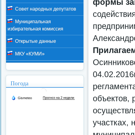
формы зап
Совет народных депутатов
содействи
Муниципальная
предприни
избирательная комиссия
Александро
Открытые данные
Прилагае
МКУ «КУМИ»
Осинниковс
04.02.2016
Погода
регламент
объектов,
осуществл
участках, 
муниципаль