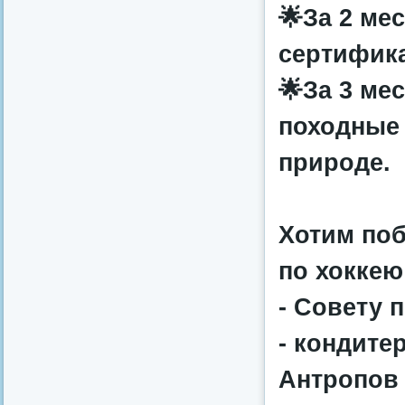
🌟За 2 ме
сертифика
🌟За 3 ме
походные 
природе.
Хотим поб
по хоккею 
- Совету 
- кондите
Антропов 