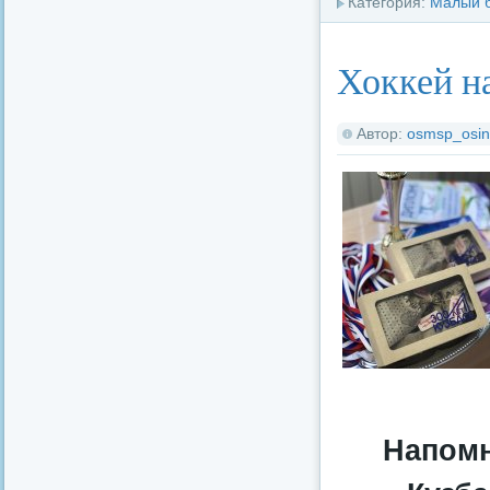
Категория:
Малый 
Хоккей н
Автор:
osmsp_osin
Напомн