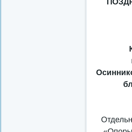
ПОЗД
Осиннико
бл
Отдельн
«Опоры