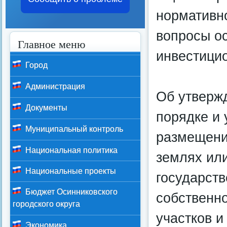
нормативно
вопросы о
Главное меню
инвестици
Город
Администрация
Об утверж
Документы
порядке и
Муниципальный контроль
размещени
Национальная политика
землях ил
Национальные проекты
государст
Бюджет Осинниковского
собственно
городского округа
участков и
Экономика