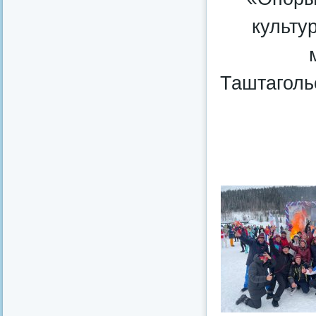
культу
Таштаголь