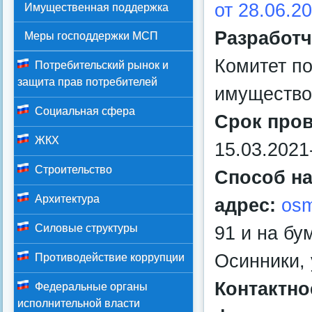
от 28.06.2
Имущественная поддержка
Разработч
Меры господдержки МСП
Комитет п
Потребительский рынок и
защита прав потребителей
имущество
Социальная сфера
Срок пров
ЖКХ
15.03.2021
Строительство
Способ на
Архитектура
адрес:
osm
Силовые структуры
91 и на бу
Осинники, 
Противодействие коррупции
Контактно
Федеральные органы
исполнительной власти