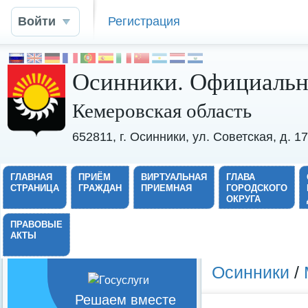
Войти
Регистрация
Осинники. Официальн
Кемеровская область
652811, г. Осинники, ул. Советская, д. 
ГЛАВНАЯ
ПРИЁМ
ВИРТУАЛЬНАЯ
ГЛАВА
СТРАНИЦА
ГРАЖДАН
ПРИЕМНАЯ
ГОРОДСКОГО
ОКРУГА
ПРАВОВЫЕ
АКТЫ
Осинники
/
Решаем вместе