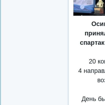
Оси
приня
спартак
20 ко
4 направ
во
День бы