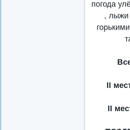
погода ул
, лыжи
горькими
т
Все
II ме
II м