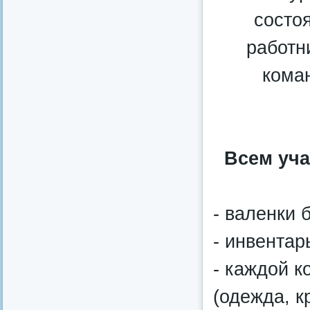
состо
работн
кома
Всем уча
- валенки 
- инвентар
- каждой к
(одежда, кр