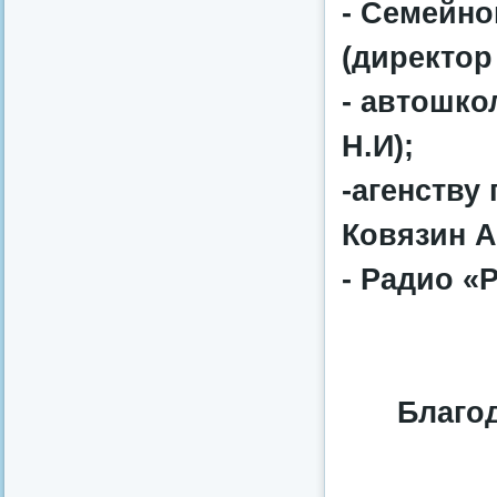
- Семейн
(директор
- автошко
Н.И);
-агенству
Ковязин А
- Радио «
Благод