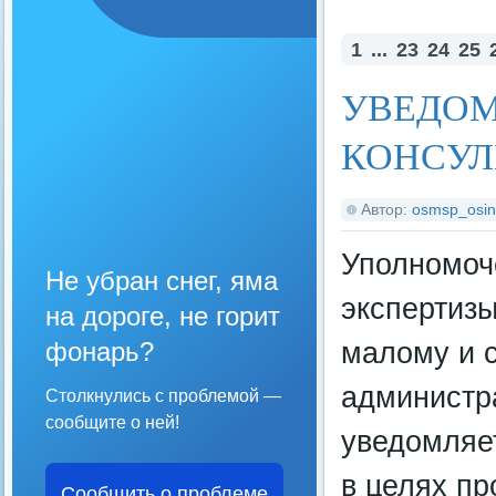
1
...
23
24
25
УВЕДОМ
КОНСУЛ
Автор:
osmsp_osin
Уполномоч
Не убран снег, яма
экспертизы
на дороге, не горит
малому и 
фонарь?
администра
Столкнулись с проблемой —
сообщите о ней!
уведомляе
в целях п
Сообщить о проблеме