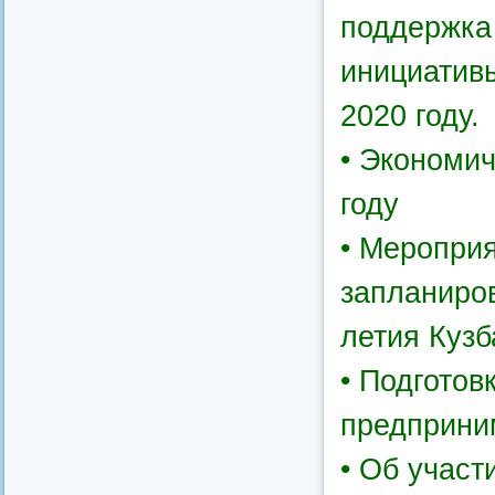
поддержка
инициативы
2020 году.
• Экономич
году
• Мероприя
запланиро
летия Кузб
• Подготов
предприним
• Об участ