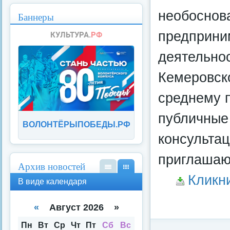
необоснов
Баннеры
предприни
деятельно
Кемеровск
среднему 
публичные 
ВОЛОНТЁРЫПОБЕДЫ.РФ
консульта
приглашаю
Архив новостей
Кликн
В
В
В виде календаря
вид
вид
е
е
спи
кал
«
Август 2026 »
ска
енд
аря
Пн
Вт
Ср
Чт
Пт
Сб
Вс