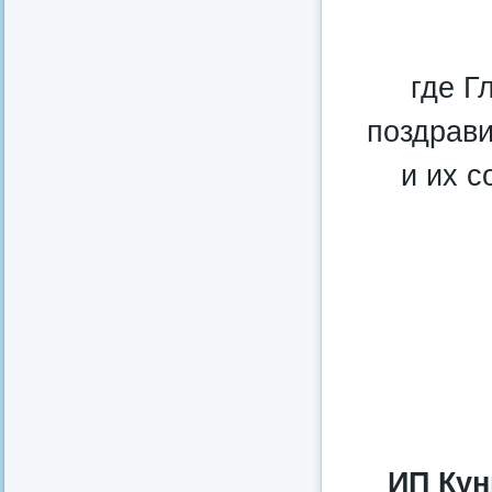
где Г
поздрави
и их с
ИП Кун