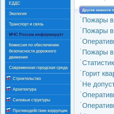
ЕДДС
Другие новости п
Экология
Пожары в
Транспорт и связь
Пожары в
МЧС России информирует
Оперативн
Комиссия по обеспечению
Пожары в
безопасности дорожного
движения
Статисти
Современная городская среда
Горит ква
Строительство
Не допус
Архитектура
Оператив
Силовые структуры
Оператив
Противодействие коррупции