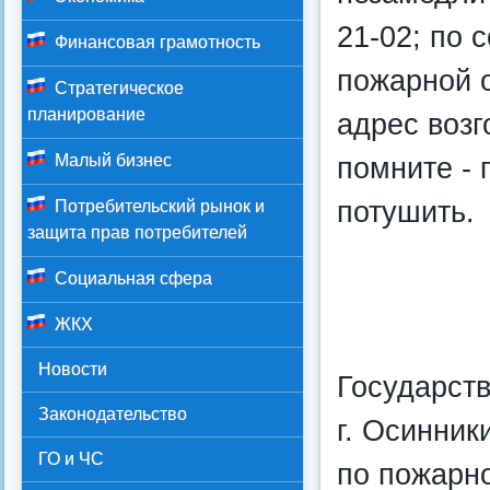
21-02; по 
Финансовая грамотность
пожарной 
Стратегическое
планирование
адрес возг
Малый бизнес
помните - 
потушить.
Потребительский рынок и
защита прав потребителей
Социальная сфера
ЖКХ
Новости
Государст
Законодательство
г. Осинники
ГО и ЧС
по пожарно