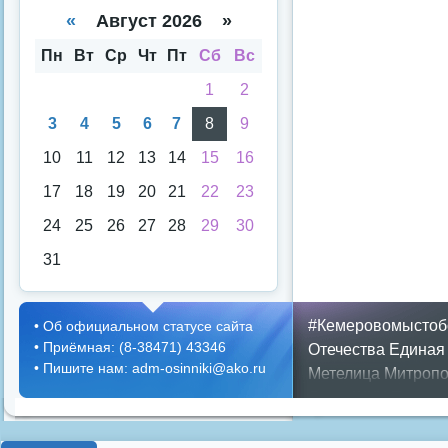
спи
кал
«
Август 2026 »
ска
енд
аря
Пн
Вт
Ср
Чт
Пт
Сб
Вс
1
2
3
4
5
6
7
8
9
10
11
12
13
14
15
16
17
18
19
20
21
22
23
24
25
26
27
28
29
30
31
#Кемеровомыстоб
•
Об официальном статусе сайта
•
Приёмная: (8-38471) 43346
Отечества
Единая
•
Пишите нам: adm-osinniki@ako.ru
Метелица
Митропо
Днем ЖКХ
Полож
Противопожарная 
день города
ипоте