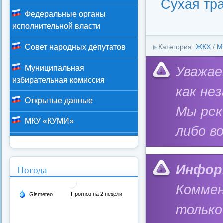
Сухая тр
Федеральные органы
исполнительной власти
Совет народных депутатов
Категория:
ЖКХ
/
М
Муниципальная
Уважае
избирательная комиссия
как не
Открытые данные
Мы ре
МКУ «КУМИ»
либо в
Инфор
Погода
Коммен
только