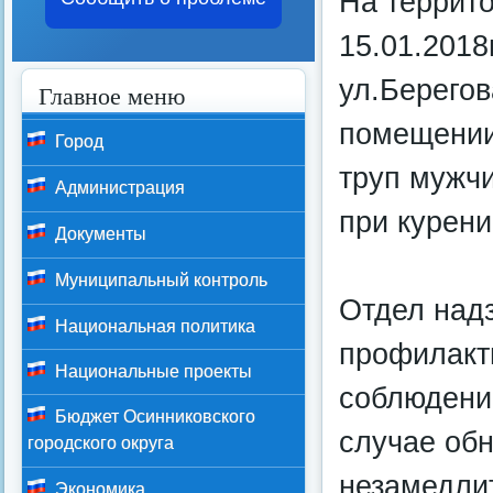
На террито
15.01.2018
ул.Берегов
Главное меню
помещении 
Город
труп мужч
Администрация
при курени
Документы
Муниципальный контроль
Отдел над
Национальная политика
профилакт
Национальные проекты
соблюдени
Бюджет Осинниковского
случае об
городского округа
незамедлит
Экономика