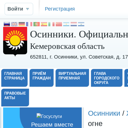
Войти
Регистрация
Осинники. Официальн
Кемеровская область
652811, г. Осинники, ул. Советская, д. 
ГЛАВНАЯ
ПРИЁМ
ВИРТУАЛЬНАЯ
ГЛАВА
СТРАНИЦА
ГРАЖДАН
ПРИЕМНАЯ
ГОРОДСКОГО
ОКРУГА
ПРАВОВЫЕ
АКТЫ
Осинники
/
огне
Решаем вместе