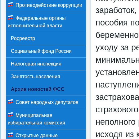
Противодействие коррупции
заработок,
Федеральные органы
пособия по
исполнительной власти
беременно
Росреестр
уходу за 
Социальный фонд России
минимальн
Налоговая инспекция
установле
Занятость населения
наступлени
Архив новостей ФСС
застрахов
Совет народных депутатов
страхового
Муниципальная
неполного 
избирательная комиссия
исходя из 
Открытые данные