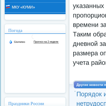
указанных 
МКУ «КУМИ»
пропорцио
времени за
Погода
Таким обра
дневной з
размера оп
учета райо
Другие новости п
Порядок 
нетрудосп
Праздники России