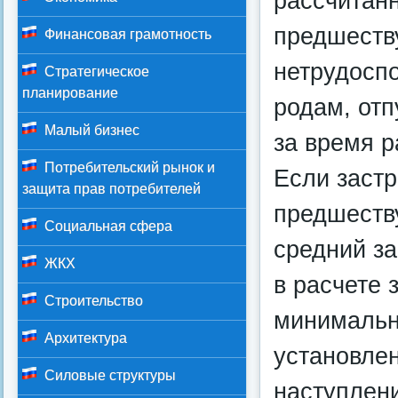
рассчитанн
предшеств
Финансовая грамотность
нетрудоспо
Стратегическое
планирование
родам, отп
Малый бизнес
за время р
Потребительский рынок и
Если застр
защита прав потребителей
предшеств
Социальная сфера
средний за
ЖКХ
в расчете
Строительство
минимальн
Архитектура
установле
Силовые структуры
наступлени