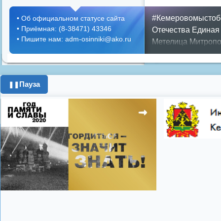
#Кемеровомыстоб
•
Об официальном статусе сайта
•
Приёмная: (8-38471) 43346
Отечества
Единая
•
Пишите нам: adm-osinniki@ako.ru
Метелица
Митропо
Днем ЖКХ
Полож
Противопожарная 
день города
ипоте
Пауза
❚❚
поздравления с 8 
цифровое телеви
Показать все теги