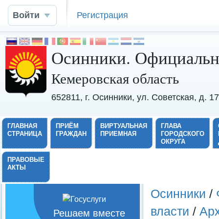
Войти
Регистрация
Осинники. Официальн
Кемеровская область
652811, г. Осинники, ул. Советская, д. 
ГЛАВНАЯ
ПРИЁМ
ВИРТУАЛЬНАЯ
ГЛАВА
СТРАНИЦА
ГРАЖДАН
ПРИЕМНАЯ
ГОРОДСКОГО
ОКРУГА
ПРАВОВЫЕ
АКТЫ
Осинники
/
власти
/
Ар
Решаем вместе