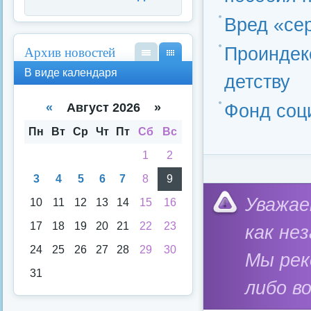
Вред «се
Архив новостей
Проиндек
В
В
В виде календаря
детству
вид
вид
е
е
спи
кал
«
Август 2026 »
Фонд соц
ска
енд
аря
Пн
Вт
Ср
Чт
Пт
Сб
Вс
1
2
3
4
5
6
7
8
9
Категория:
Федерал
Уважае
10
11
12
13
14
15
16
17
18
19
20
21
22
23
как не
24
25
26
27
28
29
30
Мы ре
31
либо в