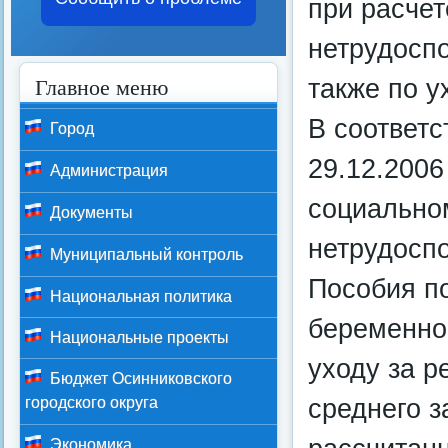
при расчет
нетрудоспо
Главное меню
также по у
В соответс
Город
29.12.2006
Администрация
социально
Документы
нетрудоспо
Муниципальный контроль
Пособия п
Национальная политика
беременно
Национальные проекты
уходу за р
Бюджет Осинниковского
среднего з
городского округа
Экономика