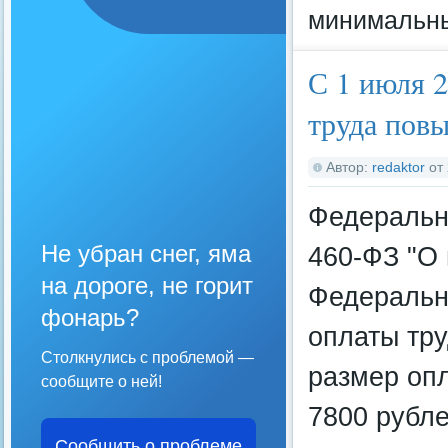
минимальны
С 1 июля 
труда пов
Автор:
redaktor
от
Федеральны
Не убран снег, яма
460-ФЗ "О 
на дороге, не горит
Федеральн
фонарь?
оплаты тру
Столкнулись с проблемой —
размер оп
сообщите о ней!
7800 рубле
Сообщить о проблеме