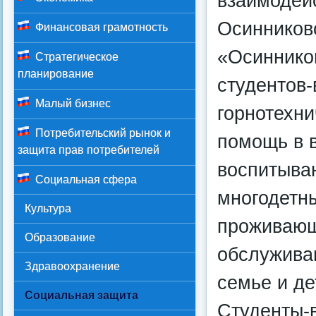
взаимодей
Осинниковс
Финансовая грамотность
«Осинников
Стратегическое
планирование
студентов
Малый бизнес
горнотехн
Потребительский рынок и
помощь в 
защита прав потребителей
воспитыва
Социальная сфера
многодетн
Культура
проживающ
Образование
обслужива
Здравоохранение
семье и де
Социальная защита
Студенты-