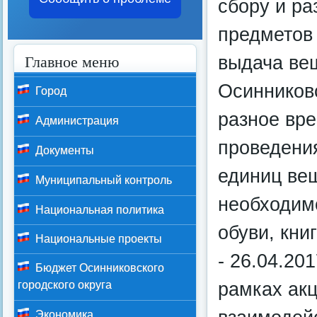
сбору и ра
предметов
Главное меню
выдача ве
Осинниковс
Город
разное вре
Администрация
проведения
Документы
единиц ве
Муниципальный контроль
необходим
Национальная политика
обуви, кни
Национальные проекты
- 26.04.20
Бюджет Осинниковского
рамках ак
городского округа
Экономика