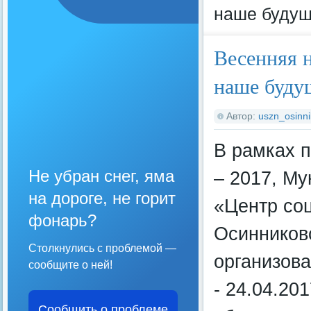
наше будуще
Весенняя 
наше будущ
Автор:
uszn_osinni
В рамках
Не убран снег, яма
– 2017, М
на дороге, не горит
«Центр со
фонарь?
Осинниковс
Столкнулись с проблемой —
организов
сообщите о ней!
- 24.04.201
Сообщить о проблеме