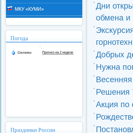
Дни откры
МКУ «КУМИ»
обмена и
Экскурси
Погода
горнотех
Добрых д
Нужна по
Весенняя
Решения 
Акция по
Рождеств
Постановл
Праздники России