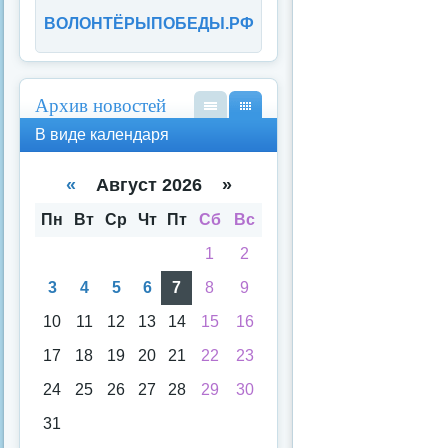
ВОЛОНТЁРЫПОБЕДЫ.РФ
Архив новостей
В
В
В виде календаря
вид
вид
е
е
спи
кал
«
Август 2026 »
ска
енд
аря
Пн
Вт
Ср
Чт
Пт
Сб
Вс
1
2
3
4
5
6
7
8
9
10
11
12
13
14
15
16
17
18
19
20
21
22
23
24
25
26
27
28
29
30
31