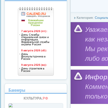
Категория:
Социал
Уважае
как не
Мы ре
либо в
Инфор
Коммен
Баннеры
только