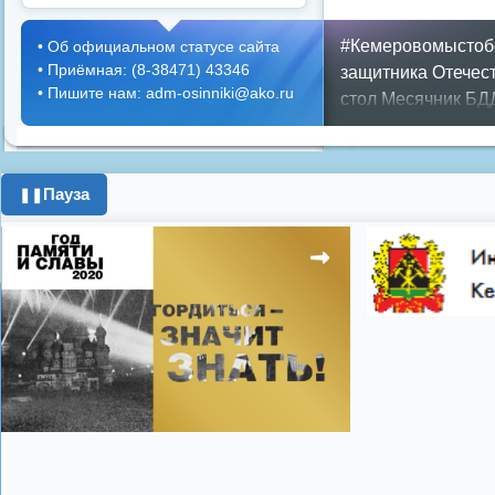
#Кемеровомыстоб
•
Об официальном статусе сайта
•
Приёмная: (8-38471) 43346
защитника Отечес
•
Пишите нам: adm-osinniki@ako.ru
стол
Месячник БД
ЖКХ
Положение
П
граждан
Противоп
город
день города
Пауза
❚❚
год
опрос
полигон
школьники
энерге
Показать все теги