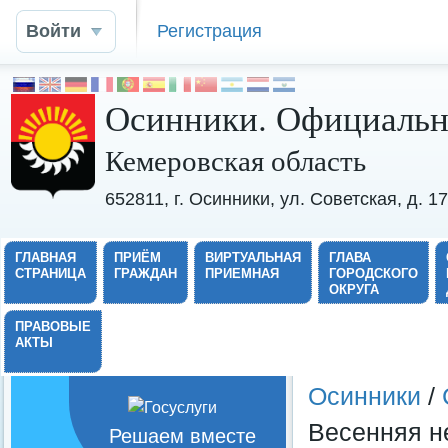
Войти
Регистрация
Осинники. Официальн
Кемеровская область
652811, г. Осинники, ул. Советская, д. 
ГЛАВНАЯ
ПРИЁМ
ВИРТУАЛЬНАЯ
ГЛАВА
СТРАНИЦА
ГРАЖДАН
ПРИЕМНАЯ
ГОРОДСКОГО
ОКРУГА
ПРАВОВЫЕ
АКТЫ
Осинники
/
Весенняя н
Решаем вместе