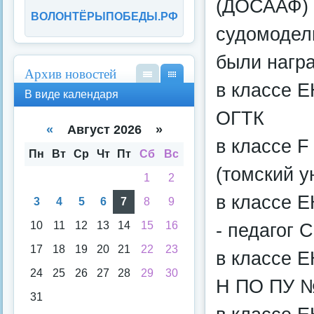
(ДОСААФ) 
ВОЛОНТЁРЫПОБЕДЫ.РФ
судомодел
были нагр
Архив новостей
в классе Е
В
В
В виде календаря
вид
вид
ОГТК
е
е
спи
кал
«
Август 2026 »
ска
енд
в классе F
аря
Пн
Вт
Ср
Чт
Пт
Сб
Вс
(томский у
1
2
в классе Е
3
4
5
6
7
8
9
10
11
12
13
14
15
16
- педагог 
17
18
19
20
21
22
23
в классе Е
24
25
26
27
28
29
30
Н ПО ПУ 
31