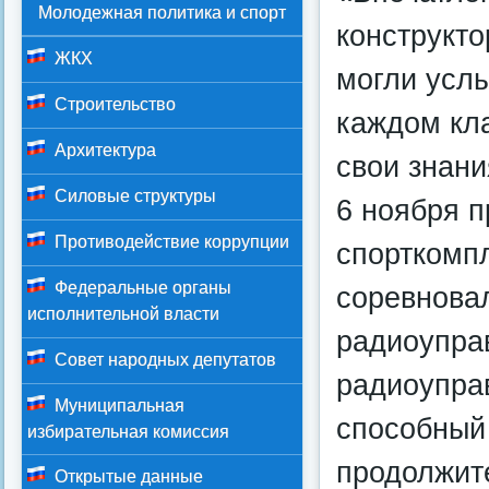
Молодежная политика и спорт
конструкт
ЖКХ
могли усл
Строительство
каждом кл
Архитектура
свои знани
Силовые структуры
6 ноября 
Противодействие коррупции
спорткомп
Федеральные органы
соревнова
исполнительной власти
радиоупра
Совет народных депутатов
радиоупра
Муниципальная
способный
избирательная комиссия
продолжите
Открытые данные