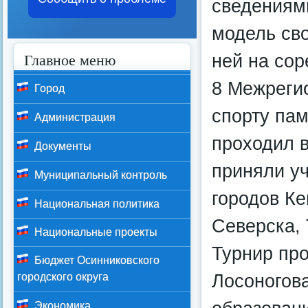
сведениями
модель сво
Главное меню
ней на сор
8 Межреги
Город
спорту па
Администрация
проходил в
Документы
приняли уч
Муниципальный контроль
городов Ке
Национальная политика
Северска,
Национальные проекты
Турнир про
Бюджет Осинниковского
Лосоногов
городского округа
Экономика