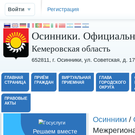
Войти
Регистрация
Осинники. Официальн
Кемеровская область
652811, г. Осинники, ул. Советская, д. 
ГЛАВНАЯ
ПРИЁМ
ВИРТУАЛЬНАЯ
ГЛАВА
СТРАНИЦА
ГРАЖДАН
ПРИЕМНАЯ
ГОРОДСКОГО
ОКРУГА
ПРАВОВЫЕ
АКТЫ
Осинники
/
Межрегиона
Решаем вместе