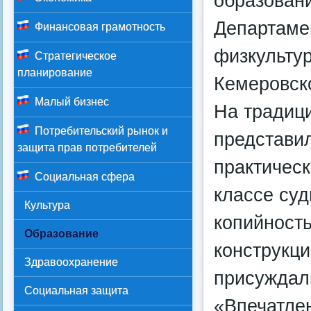
образован
Департаме
Финансовая грамотность
физкульту
Стратегическое
планирование
Кемеровск
Малый бизнес
На традиц
Потребительский рынок и
представил
защита прав потребителей
практическ
Социальная сфера
классе су
Культура
копийность
Образование
конструкц
Здравоохранение
присуждал
Социальная защита
«Впечатле