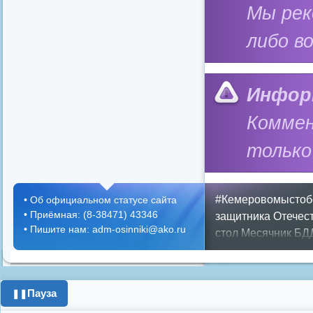
Мы ре
либо в
Инфор
Коммен
только
#Кемеровомыстоб
•
Об официальном статусе сайта
•
Приёмная: (8-38471) 43346
защитника Отечес
•
Пишите нам: adm-osinniki@ako.ru
стол
Месячник БД
ЖКХ
Положение
П
граждан
Противоп
город
день города
Пауза
❚❚
год
опрос
полигон