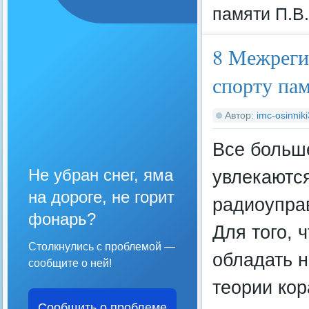
памяти П.В
8 Межреги
спорту па
Автор:
imc-osinnik
Все больш
Не убран снег, яма
увлекаютс
на дороге, не горит
радиоупра
фонарь?
Для того, 
Столкнулись с проблемой —
обладать 
сообщите о ней!
теории кор
Сообщить о проблеме