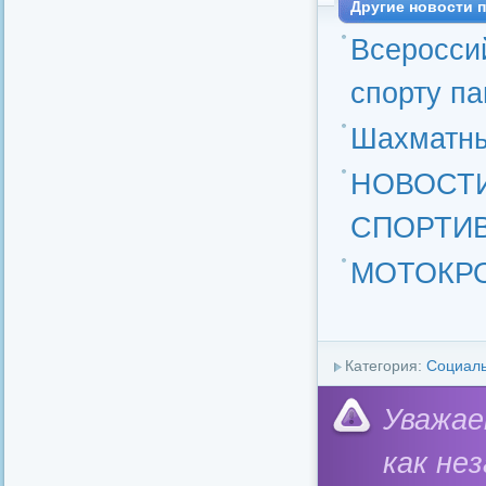
Другие новости п
Всеросси
спорту па
Шахматны
НОВОСТ
СПОРТИ
МОТОКР
Категория:
Социал
Уважае
как не