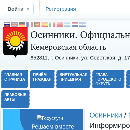
Войти
Регистрация
Осинники. Официальн
Кемеровская область
652811, г. Осинники, ул. Советская, д. 
ГЛАВНАЯ
ПРИЁМ
ВИРТУАЛЬНАЯ
ГЛАВА
СТРАНИЦА
ГРАЖДАН
ПРИЕМНАЯ
ГОРОДСКОГО
ОКРУГА
ПРАВОВЫЕ
АКТЫ
Осинники
/
Информиро
Решаем вместе