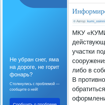
Информир
Автор:
kumi_osinni
МКУ «КУМИ
действующ
участки по
Не убран снег, яма
сооружени
на дороге, не горит
либо в соб
фонарь?
В противно
Столкнулись с проблемой —
обратиться
сообщите о ней!
оформлени
Сообщить о проблеме