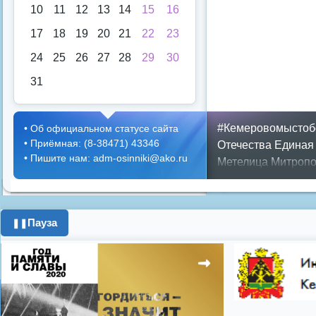
10
11
12
13
14
15
16
17
18
19
20
21
22
23
24
25
26
27
28
29
30
31
#Кемеровомыстоб
•
Об официальном статусе сайта
•
Приёмная: (8-38471) 43346
Отечества
Единая
•
Пишите нам: adm-osinniki@ako.ru
Метелица
Митропо
Днем ЖКХ
Полож
Противопожарная 
день города
ипоте
Пауза
❚❚
поздравления с 8 
цифровое телеви
Показать все теги