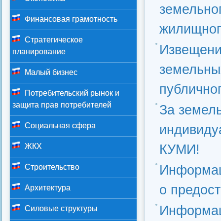
земельно
Финансовая грамотность
жилищног
Стратегическое
Извещени
планирование
земельны
Малый бизнес
публичног
Потребительский рынок и
защита прав потребителей
За земел
Социальная сфера
индивиду
КУМИ!
ЖКХ
Информац
Строительство
о предос
Архитектура
Информац
Силовые структуры