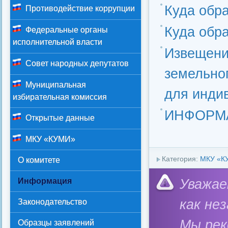
Куда обр
Противодействие коррупции
Куда обр
Федеральные органы
исполнительной власти
Извещени
Совет народных депутатов
земельног
Муниципальная
для инди
избирательная комиссия
ИНФОРМ
Открытые данные
МКУ «КУМИ»
Категория:
МКУ «К
О комитете
Уважае
Информация
как не
Законодательство
Мы ре
Образцы заявлений