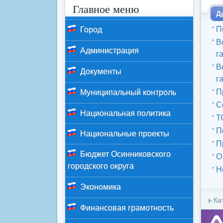
Главное меню
Д
П
Город
В
Администрация
г
В
Документы
г
П
Муниципальный контроль
С
Национальная политика
Т
П
Национальные проекты
П
Бюджет Осинниковского
О
городского округа
Н
Экономика
Ка
Финансовая грамотность