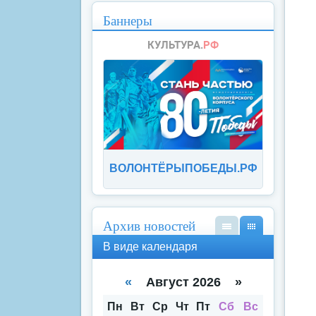
Баннеры
ВОЛОНТЁРЫПОБЕДЫ.РФ
Архив новостей
В
В
В виде календаря
вид
вид
е
е
спи
кал
«
Август 2026 »
ска
енд
аря
Пн
Вт
Ср
Чт
Пт
Сб
Вс