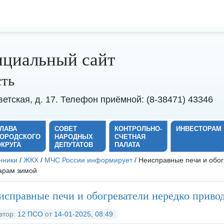
циальный сайт
сть
оветская, д. 17. Телефон приёмной: (8-38471) 43346
ГЛАВА
СОВЕТ
КОНТРОЛЬНО-
ИНВЕСТОРАМ
ГОРОДСКОГО
НАРОДНЫХ
СЧЕТНАЯ
ОКРУГА
ДЕПУТАТОВ
ПАЛАТА
нники
/
ЖКХ
/
МЧС России информирует
/ Неисправные печи и обог
арам зимой
исправные печи и обогреватели нередко приво
втор:
12 ПСО
от
14-01-2025, 08:49