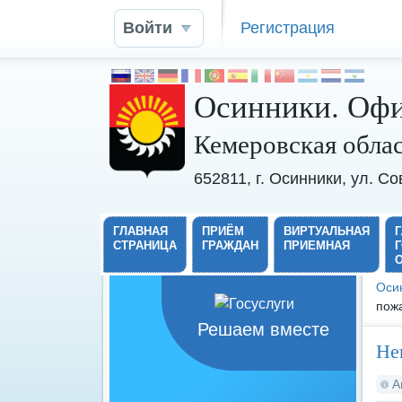
Войти
Регистрация
Осинники. Офи
Кемеровская обла
652811, г. Осинники, ул. С
ГЛАВНАЯ
ПРИЁМ
ВИРТУАЛЬНАЯ
СТРАНИЦА
ГРАЖДАН
ПРИЕМНАЯ
Оси
пож
Решаем вместе
Не
А