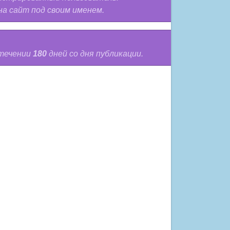
на сайт под своим именем.
 течении
180
дней со дня публикации.