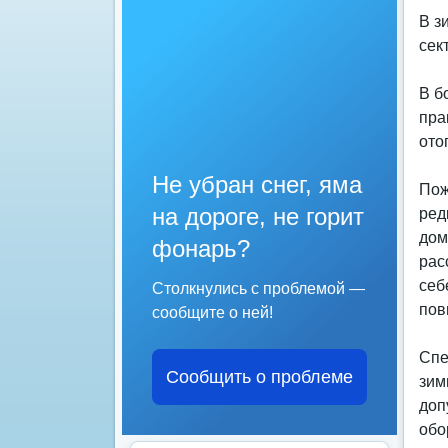
В з
сек
В б
пра
ото
Не убран снег, яма
Пож
на дороге, не горит
ред
дом
фонарь?
рас
себ
Столкнулись с проблемой —
пов
сообщите о ней!
Спе
Сообщить о проблеме
зим
доп
обо