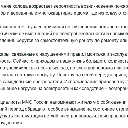
имние холода возрастает вероятность возникновения пожар
тор и деревянные многоквартирные дома, где используются
ольшинстве случаев причиной возникновения пожаров стан
ктически не имея знаний по электробезопасности и навыко
пления, берутся за самостоятельную работу по ремонту или 
ары, связанные с нарушениями правил монтажа и эксплуат
кость. Сейчас, с приходом в нашу жизнь большого количес
ов увеличилось в несколько раз, но электропроводка при э
считана на такую нагрузку. Перегрузка сетей нередко приво
е самодельные обогреватели. Использование приборов куст
ышение нагрузки на электросеть и как следствие – возгоран
циалисты МЧС России напоминают жителям о соблюдении м
ний период обращают особое внимание на состояние отопи
ускать эксплуатации ветхой электропроводки, неисправного
рудования.