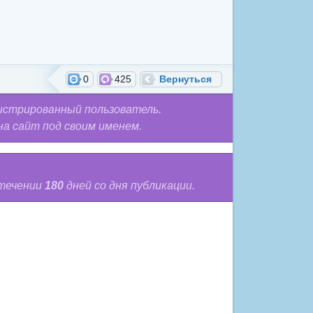
0
425
Вернуться
истрированный пользователь.
на сайт под своим именем.
 течении
180
дней со дня публикации.