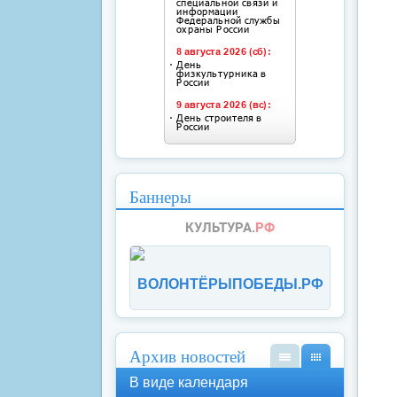
Баннеры
ВОЛОНТЁРЫПОБЕДЫ.РФ
Архив новостей
В
В
В виде календаря
вид
вид