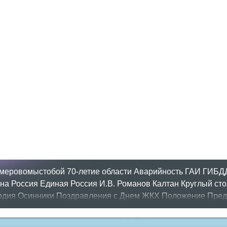
меровомыстобой
70-летие области
Аварийность
ГАИ
ГИБД
на Россия
Единая Россия
И.В. Романов
Калтан
Круглый сто
рдия
Осинники
Поздравления с Днем ЖКХ
Положение
Пред
утатов
Приём граждан
Противопожарная безопасность
Рег
од
день города
ипотека
история
кадастровый центр
межево