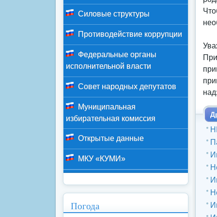
Что
Силовые структуры
нео
Противодействие коррупции
Ува
Федеральные органы
При
исполнительной власти
при
при
Совет народных депутатов
над
Муниципальная
Д
избирательная комиссия
Н
Открытые данные
П
И
МКУ «КУМИ»
Н
И
Н
Погода
И