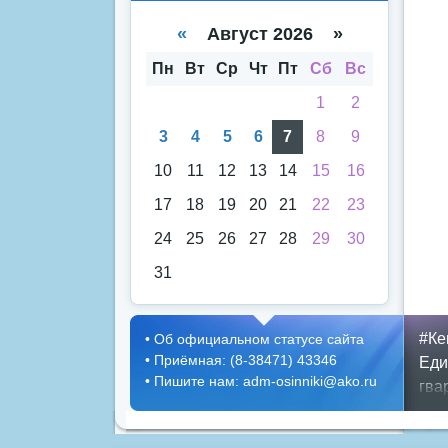
е
е
спи
кал
«
Август 2026 »
ска
енд
аря
Пн
Вт
Ср
Чт
Пт
Сб
Вс
1
2
3
4
5
6
7
8
9
10
11
12
13
14
15
16
17
18
19
20
21
22
23
24
25
26
27
28
29
30
31
#Ке
•
Об официальном статусе сайта
•
Приёмная: (8-38471) 43346
Еди
•
Пишите нам: adm-osinniki@ako.ru
гва
деп
гор