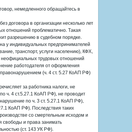
оговор, немедленного обращайтесь в
без договора в организации несколько лет
вых отношений проблематично. Такая
жит разрешению в судебном порядке.
ена у индивидуальных предпринимателей
ание, транспорт, услуги населению), КФХ,
м неофициальных трудовых отношений
лонение работодателя от оформления
равонарушением (ч. 4 ст. 5.27 КоАП РФ)
ечисляет за работника налоги, не
 ч. 4 ст.5.27.1 КоАП РФ), не проводит
рушение по ч. 3 ст. 5.27.1 КоАП РФ),
.27.1 КоАП РФ). Последствия таких
производстве со смертельным исходом и
я свободы и права занимать
ностью (ст. 143 УК РФ).