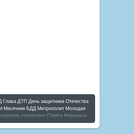
Д
Глава
ДТП
День защитника Отечества
л
Месячник БДД
Митрополит
Молодая
седатель городского Совета Народных
ламент
Романов
Торбоковские чтения
й план
мороз
новый год
опрос
полигон