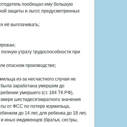
аботодатель пообещал ему большую
ной защиты и льгот, предусмотренных
ся её выплачивать;
ирован;
а полную утрату трудоспособности при
или опасном производстве;
мильца из-за несчастного случая не
я была заработана умершим до
гребение умершего (ст. 184 ТК РФ),
азмере шестидесятикратного значения
ты от ФСС по потере кормильца,
енком до 14 лет, для ребенка до 18 лет,
 и иных иждивенцев (братья, сестры,