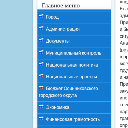
«по
Главное меню
Есл
адм
Город
При
Администрация
и б
сит
Документы
Ана
(ро
Муниципальный контроль
в о
мог
Национальная политика
тру
Национальные проекты
и н
При
Бюджет Осинниковского
зак
городского округа
инс
спе
Экономика
нар
тра
Финансовая грамотность
опр