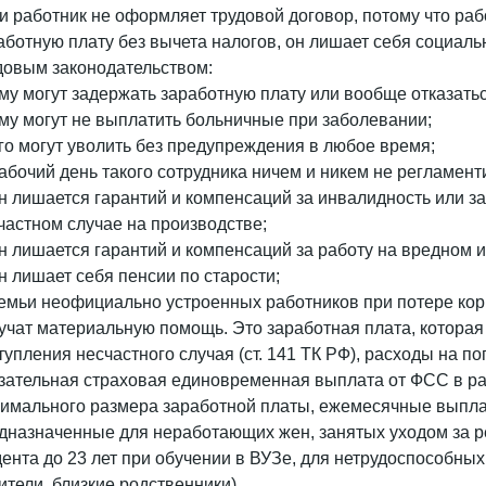
и работник не оформляет трудовой договор, потому что р
аботную плату без вычета налогов, он лишает себя социаль
довым законодательством:
ему могут задержать заработную плату или вообще отказать
ему могут не выплатить больничные при заболевании;
его могут уволить без предупреждения в любое время;
рабочий день такого сотрудника ничем и никем не регламент
он лишается гарантий и компенсаций за инвалидность или з
частном случае на производстве;
он лишается гарантий и компенсаций за работу на вредном 
он лишает себя пенсии по старости;
семьи неофициально устроенных работников при потере кор
учат материальную помощь. Это заработная плата, котора
тупления несчастного случая (ст. 141 ТК РФ), расходы на по
зательная страховая единовременная выплата от ФСС в р
имального размера заработной платы, ежемесячные выпла
дназначенные для неработающих жен, занятых уходом за реб
дента до 23 лет при обучении в ВУЗе, для нетрудоспособных
ители, близкие родственники).