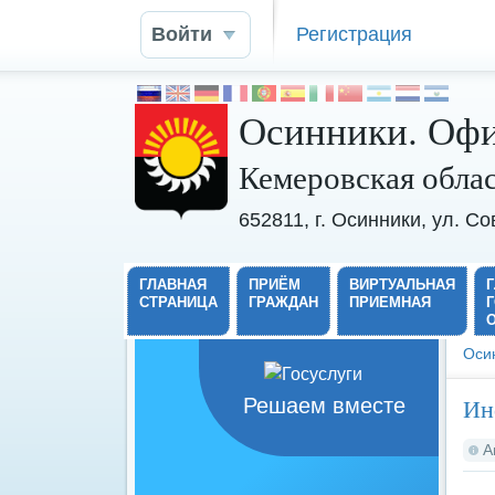
Войти
Регистрация
Осинники. Офи
Кемеровская обла
652811, г. Осинники, ул. С
ГЛАВНАЯ
ПРИЁМ
ВИРТУАЛЬНАЯ
СТРАНИЦА
ГРАЖДАН
ПРИЕМНАЯ
Оси
Ин
Решаем вместе
А