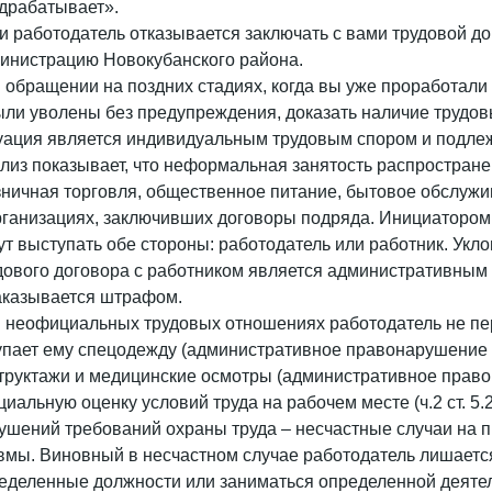
драбатывает».
и работодатель отказывается заключать с вами трудовой д
инистрацию Новокубанского района.
 обращении на поздних стадиях, когда вы уже проработали 
ыли уволены без предупреждения, доказать наличие трудо
уация является индивидуальным трудовым спором и подле
лиз показывает, что неформальная занятость распростран
зничная торговля, общественное питание, бытовое обслужив
рганизациях, заключивших договоры подряда. Инициаторо
ут выступать обе стороны: работодатель или работник. Ук
дового договора с работником является административным п
аказывается штрафом.
 неофициальных трудовых отношениях работодатель не пер
упает ему спецодежду (административное правонарушение по
труктажи и медицинские осмотры (административное правона
циальную оценку условий труда на рабочем месте (ч.2 ст. 5
ушений требований охраны труда – несчастные случаи на 
вмы. Виновный в несчастном случае работодатель лишаетс
еделенные должности или заниматься определенной деятель