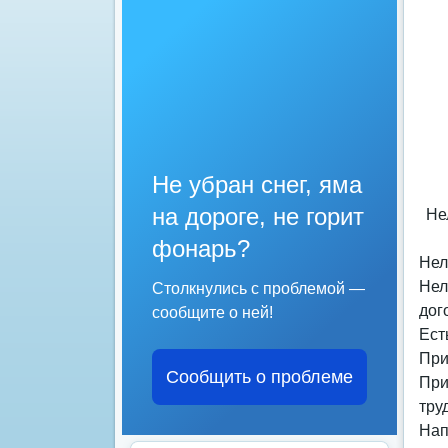
Не убран снег, яма
на дороге, не горит
Не
фонарь?
Нел
Нел
Столкнулись с проблемой —
дог
сообщите о ней!
Ест
При
Сообщить о проблеме
При
тру
Нап