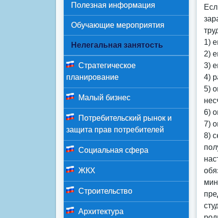
Полезная информация
Есл
зар
Обучающие мероприятия
тру
1) 
Нелегальная занятость
2) 
Стратегическое
3) 
планирование
4) 
5) 
Малый бизнес
нес
6) 
Потребительский рынок и
7) 
защита прав потребителей
8) 
пол
Социальная сфера
нас
ЖКХ
обя
мин
Строительство
пре
сту
Архитектура
род