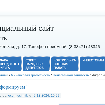
циальный сайт
сть
оветская, д. 17. Телефон приёмной: (8-38471) 43346
ГЛАВА
СОВЕТ
КОНТРОЛЬНО-
ИНВЕСТОРАМ
ГОРОДСКОГО
НАРОДНЫХ
СЧЕТНАЯ
ОКРУГА
ДЕПУТАТОВ
ПАЛАТА
нники
/
Финансовая грамотность
/
Нелегальная занятость
/ Информ
формируем!
втор:
econ_osinniki
от
5-12-2024, 10:53